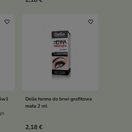
favorite_border
favorite_border
 5w1
Delia henna do brwi grafitowa
ka
Dodaj do koszyka

mała 2 ml
ęs
2,18 €
także