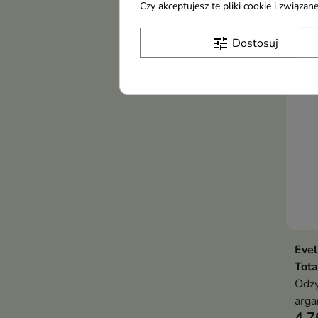
Czy akceptujesz te pliki cookie i związ
20,
tune
Dostosuj
Eve
Tota
Odży
arga
4,7