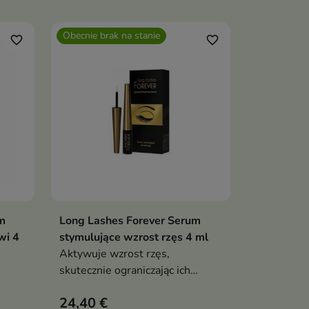
Obecnie brak na stanie
favorite_border
favorite_border
m
Long Lashes Forever Serum
Pokaż szczegóły
wi 4
stymulujące wzrost rzęs 4 ml
Aktywuje wzrost rzęs,
skutecznie ograniczając ich
wypadanie
24,40 €