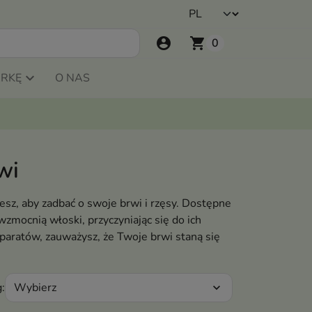
account_circle
shopping_cart
0
ARKĘ
O NAS
wi
esz, aby zadbać o swoje brwi i rzęsy. Dostępne
wzmocnią włoski, przyczyniając się do ich
paratów, zauważysz, że Twoje brwi staną się
Wybierz
:
expand_more