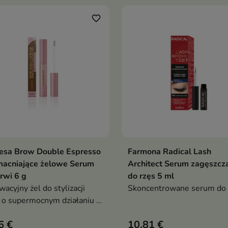
favorite_border
esa Brow Double Espresso
Farmona Radical Lash
Dodaj do koszyka
Dodaj do koszy


acniające żelowe Serum
Architect Serum zagęszcz
rwi 6 g
do rzęs 5 ml
wacyjny żel do stylizacji
Skoncentrowane serum do
 o supermocnym działaniu i
sparentnej formule
6 €
10,81 €