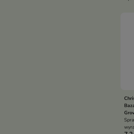
Chri
Baza
Gro
Spra
wyra