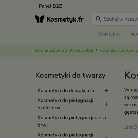
Panel B2B
search
TOP DEAL
NO
Strona główna
KATEGORIE
Kosmetyki do twarz
Kos
Kosmetyki do twarzy
W nasz
Kosmetyki do demakijażu
są róż
Kosmetyki do pielęgnacji
wzrost
okolic oczu
gęstsz
Kosmetyki do pielęgnacji rzęs i
brwi
Jest 
Kosmetyki do pielęgnacji