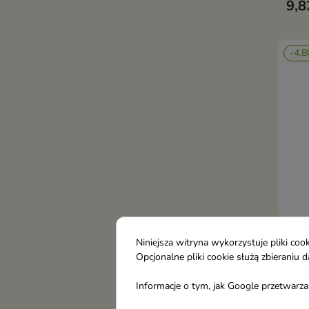
9,8
-4,8
Lon
Niniejsza witryna wykorzystuje pliki c
przy
Opcjonalne pliki cookie służą zbierani
ml
Informacje o tym, jak Google przetwarza 
Seru
rzę