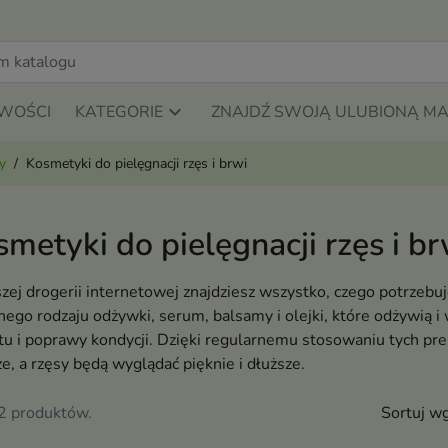
WOŚCI
KATEGORIE
ZNAJDŹ SWOJĄ ULUBIONĄ M
y
Kosmetyki do pielęgnacji rzęs i brwi
metyki do pielęgnacji rzęs i br
ej drogerii internetowej znajdziesz wszystko, czego potrzebuj
nego rodzaju odżywki, serum, balsamy i olejki, które odżywią i 
u i poprawy kondycji. Dzięki regularnemu stosowaniu tych pre
e, a rzęsy będą wyglądać pięknie i dłuższe.
32 produktów.
Sortuj wg