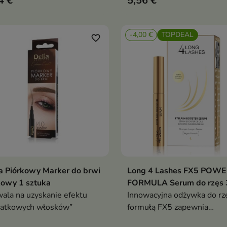
4 €
5,56 €
iejsze i mniej podatne na
adanie
-4,00 €
TOPDEAL
favorite_border
a Piórkowy Marker do brwi
Long 4 Lashes FX5 POW
Dodaj do koszyka
Dodaj do koszy


zowy 1 sztuka
FORMULA Serum do rzęs 
ala na uzyskanie efektu
Innowacyjna odżywka do rz
datkowych włosków”
formułą FX5 zapewnia
kompleksowe działanie