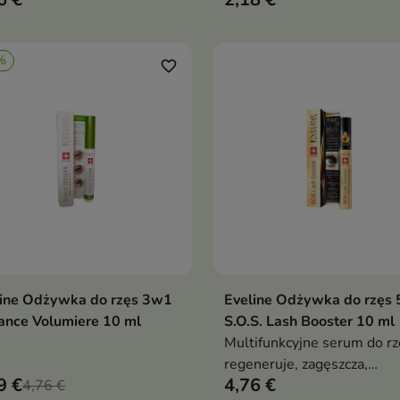
cnia, stymuluje wzrost i
ła jako baza pod tusz
%
favorite_border
line Odżywka do rzęs 3w1
Eveline Odżywka do rzęs
Dodaj do koszyka
Dodaj do koszy


ance Volumiere 10 ml
S.O.S. Lash Booster 10 ml
Multifunkcyjne serum do rz
regeneruje, zagęszcza,
9 €
4,76 €
4,76 €
przyspiesza wzrost i działa 