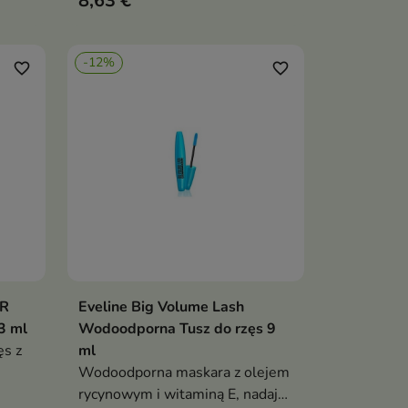
8,63 €
-12%
favorite_border
favorite_border
ER
Eveline Big Volume Lash
ka
Dodaj do koszyka

3 ml
Wodoodporna Tusz do rzęs 9
ęs z
ml
Wodoodporna maskara z olejem
rycynowym i witaminą E, nadaje