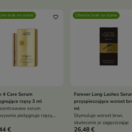
jako baza pod tusz
nie brak na stanie
Obecnie brak na stanie
favorite_border
e 4 Care Serum
Forever Long Lashes Seru
Pokaż szczegóły
Pokaż szczegóły
ęgnujące rzęsy 3 ml
przyspieszające wzrost br
ncentrowane serum
ml
nsywnie pielęgnuje rzęsy,
Stymuluje wzrost brwi,
cznie poprawiając ich
skutecznie je zagęszczając
44 €
26,48 €
ycję już po 4 tygodniach