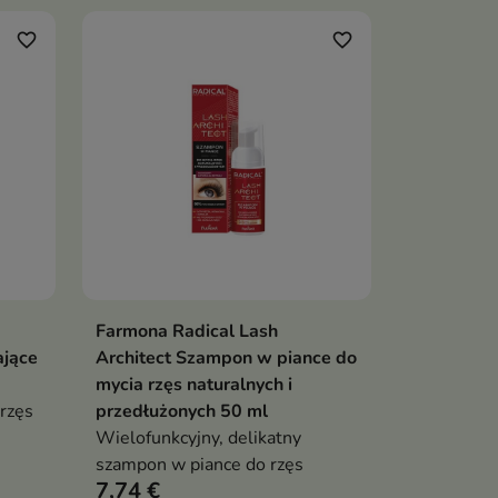
favorite_border
favorite_border
Farmona Radical Lash
ka
Dodaj do koszyka

ające
Architect Szampon w piance do
mycia rzęs naturalnych i
 rzęs
przedłużonych 50 ml
Wielofunkcyjny, delikatny
szampon w piance do rzęs
7,74 €