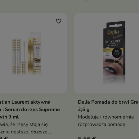
favorite_border
stian Laurent aktywna
Delia Pomada do brwi Graf
Dodaj do koszyka
Dodaj do koszy


 i Serum do rzęs Supreme
2,5 g
wth 9 ml
Modeluje i równomiernie
wia, że rzęsy staja się
rozprowadza pomadę
źnie gęstsze, dłuższe,