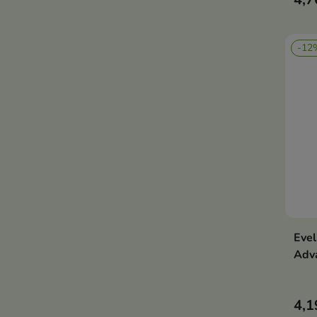
wzma
dzia
-12
Eve
Adv
4,1