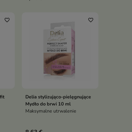
favorite_border
favorite_border
it
Delia stylizująco-pielęgnujące
ka
Dodaj do koszyka

Mydło do brwi 10 ml
Maksymalne utrwalenie