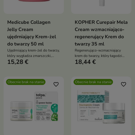
Medicube Collagen
KOPHER Curepair Mela
Jelly Cream
Cream wzmacniająco-
ujędrniający Krem-żel
regenerujący Krem do
do twarzy 50 ml
twarzy 35 ml
Ujędrniający krem-żel do twarzy,
Regenerująco-wzmacniający
który wygładza zmarszczki,
krem do twarzy, który łagodzi
15,28 €
18,44 €
poprawia elastyczność skóry i
podrażnienia, wzmacnia barierę
zapewnia intensywne
skóry, wspiera rozjaśnianie
nawilżenie z efektem glow
przebarwień oraz poprawia
jędrność i elastyczność cery
Obecnie brak na stanie
Obecnie brak na stanie
favorite_border
favorite_border