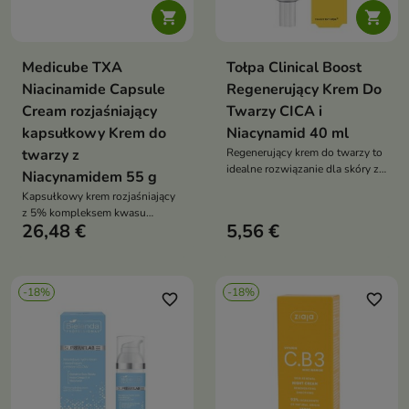


Medicube TXA
Tołpa Clinical Boost
Niacinamide Capsule
Regenerujący Krem Do
Cream rozjaśniający
Twarzy CICA i
kapsułkowy Krem do
Niacynamid 40 ml
twarzy z
Regenerujący krem do twarzy to
idealne rozwiązanie dla skóry z
Niacynamidem 55 g
zaburzoną barierą
Kapsułkowy krem rozjaśniający
hydrolipidową, objawiającą się
z 5% kompleksem kwasu
suchością, szorstkością i
26,48 €
5,56 €
traneksamowego i niacynamidu,
łuszczeniem
który wyrównuje koloryt,
wygładza i intensywnie nawilża
skórę
-18%
-18%
favorite_border
favorite_border