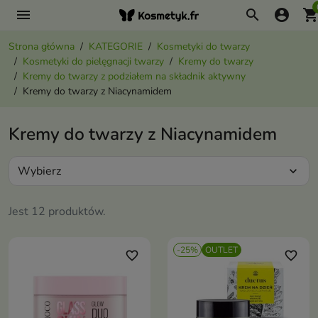
menu
search
account_circle
shopping_ca
Strona główna
KATEGORIE
Kosmetyki do twarzy
Kosmetyki do pielęgnacji twarzy
Kremy do twarzy
Kremy do twarzy z podziałem na składnik aktywny
Kremy do twarzy z Niacynamidem
Kremy do twarzy z Niacynamidem
Wybierz
expand_more
Jest 12 produktów.
-25%
OUTLET
favorite_border
favorite_border