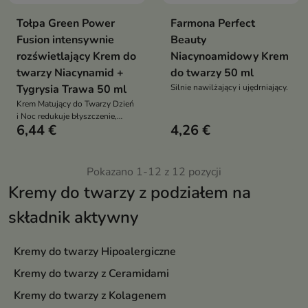
Tołpa Green Power
Farmona Perfect
Fusion intensywnie
Beauty
rozświetlający Krem do
Niacynoamidowy Krem
twarzy Niacynamid +
do twarzy 50 ml
Tygrysia Trawa 50 ml
Silnie nawilżający i ujędrniający.
Krem Matujący do Twarzy Dzień
i Noc redukuje błyszczenie,
6,44 €
4,26 €
nawilża, odświeża i wzmacnia
barierę skóry
Pokazano 1-12 z 12 pozycji
Kremy do twarzy z podziałem na
składnik aktywny
Kremy do twarzy Hipoalergiczne
Kremy do twarzy z Ceramidami
Kremy do twarzy z Kolagenem