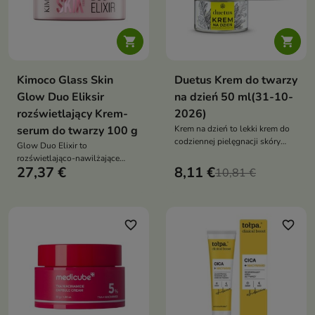


Kimoco Glass Skin
Duetus Krem do twarzy
Glow Duo Eliksir
na dzień 50 ml(31-10-
rozświetlający Krem-
2026)
serum do twarzy 100 g
Krem na dzień to lekki krem do
codziennej pielęgnacji skóry
Glow Duo Elixir to
mieszanej i tłustej. Pomaga
rozświetlająco-nawilżające
regulować wydzielanie sebum,
27,37 €
8,11 €
kremo-serum, które łączy
10,81 €
matuje skórę i wspiera jej
intensywną pielęgnację z
ochronę przed negatywnym
efektem #GlassSkin – sprężystej,
wpływem czynników
gładkiej i promiennej cery
środowiskowych, pozostawiając
favorite_border
favorite_border
cerę świeżą, gładką i
komfortową przez cały dzień