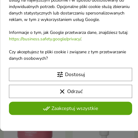
usług na najwyższym poziomie i w sposób dostosowany do
indywidualnych potrzeb. Opcjonalne pliki cookie służą zbieraniu

danych statystycznych lub dostarczaniu spersonalizowanych
reklam, w tym z wykorzystaniem usług Google.
Ziaja Witamina C.B3
Biodance Radiant Vita
Informacje o tym, jak Google przetwarza dane, znajdziesz tutaj:
Niacynamid Krem do
Niacinamide Cream
https://business.safety.google/privacy/
.
twarzy na
rozjaśniający Krem do
przebudzenie poranny
twarzy z
Czy akceptujesz te pliki cookie i związane z tym przetwarzanie
shot 50 ml
Niacynamidem 50 ml
danych osobowych?
Lekki jak primer krem o
Rozświetlający krem do twarzy
satynowym wykończeniu
nawilża, wygładza i wspiera
tune
Dostosuj
4,71 €
24,70 €
5,75 €
wyrównanie kolorytu skóry
matowej oraz z przebarwieniami.
Formuła z 5% niacynamidem,
clear
Odrzuć
wodą ananasową, glutationem,
Obecnie brak na stanie
Obecnie brak na stanie
adenozyną i witaminą E
favorite_border
favorite_border
przywraca cerze bardziej
done_all
Zaakceptuj wszystkie
promienny, wypoczęty wygląd