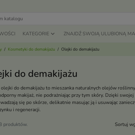
WOŚCI
KATEGORIE
ZNAJDŹ SWOJĄ ULUBIONĄ M
y
Kosmetyki do demakijażu
Olejki do demakijażu
ejki do demakijażu
olejki do demakijażu to mieszanka naturalnych olejów roślinn
porny makijaż, nie podrażniając przy tym skóry. Dzięki swojej l
wadzają się po skórze, delikatnie masując ją i usuwając zaniecz
ynku i regeneracji.
73 produktów.
Sortuj wg