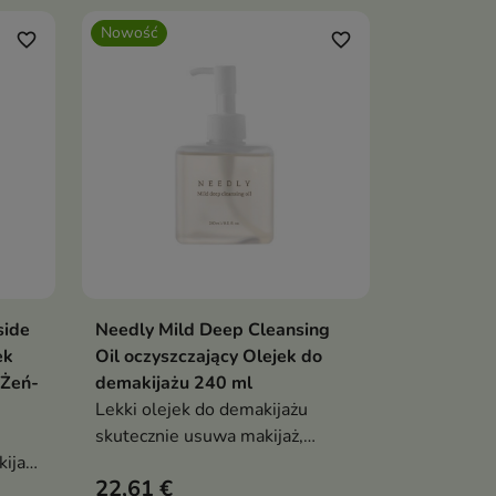
Nowość
favorite_border
favorite_border
side
Needly Mild Deep Cleansing
ka
Dodaj do koszyka

ek
Oil oczyszczający Olejek do
 Żeń-
demakijażu 240 ml
Lekki olejek do demakijażu
skutecznie usuwa makijaż,
ijaż i
sebum i zanieczyszczenia,
22,61 €
akcie
jednocześnie pielęgnując skórę.