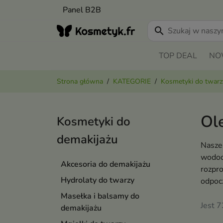
Panel B2B
search
TOP DEAL
NO
Strona główna
KATEGORIE
Kosmetyki do twarz
Ol
Kosmetyki do
demakijażu
Nasze 
wodood
Akcesoria do demakijażu
rozpro
Hydrolaty do twarzy
odpocz
Masełka i balsamy do
Jest 
demakijażu