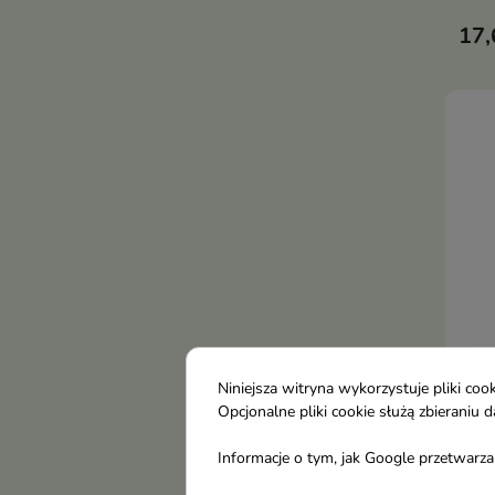
maki
17,
jedn
zmię
Niniejsza witryna wykorzystuje pliki c
Mixs
Opcjonalne pliki cookie służą zbierani
sojo
Informacje o tym, jak Google przetwarza 
195
Lekk