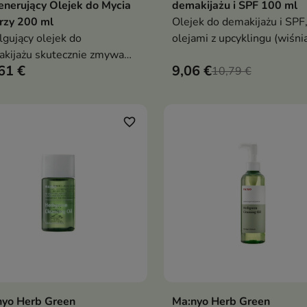
nerujący Olejek do Mycia
demakijażu i SPF 100 ml
rzy 200 ml
Olejek do demakijażu i SPF,
gujący olejek do
olejami z upcyklingu (wiśnia
kijażu skutecznie zmywa
jabłko, makadamia, baobab,
61 €
9,06 €
jaż/SPF, koi i nie zostawia
migdał). Skutecznie rozpus
10,79 €
u
makijaż, łatwo się spłukuje,
odżywia i nie zostawia tłust
warstwy
favorite_border
nyo Herb Green
Ma:nyo Herb Green