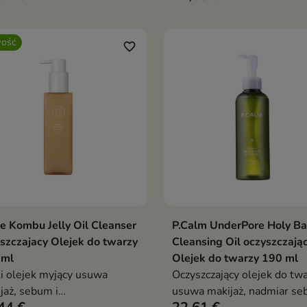
ką. Formuła z naturalnymi
z wodą zmienia się w delik
ami, ekstraktem z kolagenu
piankę. Formuła z żeń-szen
ość
 ppb i kompleksem
ginsenozydami, fermentam
favorite_border
ydów wspiera elastyczność,
roślinnymi, olejem z dzikiej
nerację i komfort skóry
i olejem makadamia nawilż
odżywia i wspiera barierę s
e Kombu Jelly Oil Cleanser
P.Calm UnderPore Holy Ba
Dodaj do koszyka
Dodaj do koszy


szczajacy Olejek do twarzy
Cleansing Oil oczyszczają
 ml
Olejek do twarzy 190 ml
i olejek myjący usuwa
Oczyszczający olejek do tw
jaż, sebum i
usuwa makijaż, nadmiar se