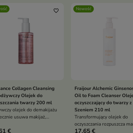
ość
Nowość
favorite_border
ance Collagen Cleansing
Fraijour Alchemic Ginseno
Dodaj do koszyka
Dodaj do koszy


odżywczy Olejek do
Oil to Foam Cleanser Olej
szczania twarzy 200 ml
oczyszczający do twarzy z
wczy olejek do demakijażu
Szeniem 210 ml
ecznie usuwa makijaż,
Transformujący olejek do
m i zanieczyszczenia,
oczyszczania rozpuszcza mak
61 €
17,65 €
stawiając skórę gładką oraz
zanieczyszczenia, a po kont