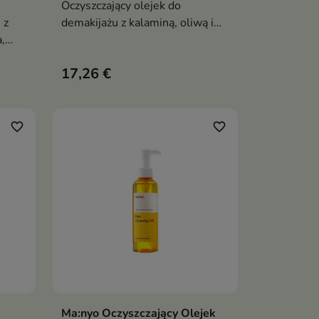
Oczyszczający olejek do
 z
demakijażu z kalaminą, oliwą i
,
olejem kokosowym skutecznie
rozpuszcza makijaż/SPF,
17,26 €
zcza
emulguje bez filmu, koi
zaczerwienienia i wspiera
ej
kontrolę sebum
favorite_border
favorite_border
Ma:nyo Oczyszczający Olejek