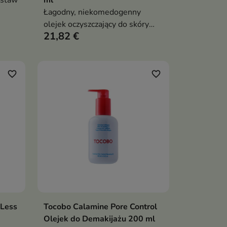
estaw
ml
Łagodny, niekomedogenny
kcie z
olejek oczyszczający do skóry
21,82 €
,
wrażliwej i skłonnej do zatykania
ra
porów. Skutecznie usuwa
makijaż, sebum i SPF,
jednocześnie koi i wspiera
favorite_border
favorite_border
regenerację skóry
 Less
Tocobo Calamine Pore Control
ka
Dodaj do koszyka

Olejek do Demakijażu 200 ml