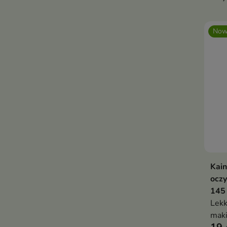
mięk
olej
Now
100
pept
rege
Kain
oczy
145
Lekk
maki