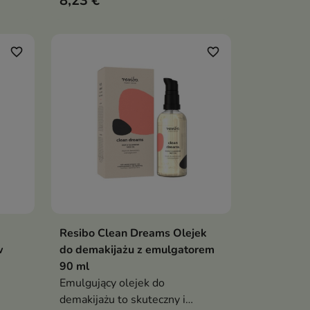
8,23 €
enia.
SPF i zanieczyszczenia,
iętej
jednocześnie pozostawiając
ejkami
skórę miękką, komfortową i bez
ym,
tłustej warstwy
favorite_border
favorite_border
nie,
Resibo Clean Dreams Olejek
ka
Dodaj do koszyka

w
do demakijażu z emulgatorem
90 ml
Emulgujący olejek do
demakijażu to skuteczny i