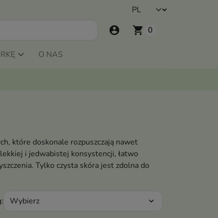
account_circle
shopping_cart
0
ARKĘ
O NAS
ych, które doskonale rozpuszczają nawet
ekkiej i jedwabistej konsystencji, łatwo
yszczenia. Tylko czysta skóra jest zdolna do
Wybierz
:
expand_more