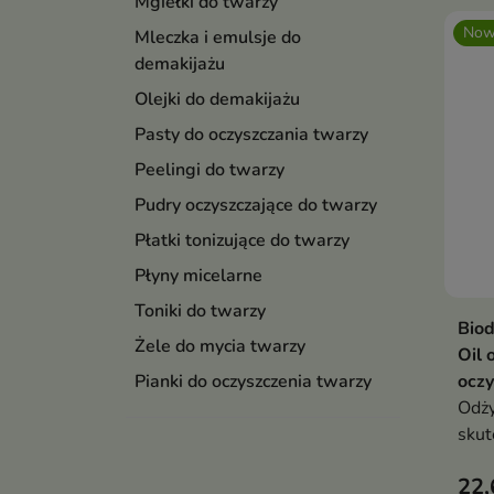
Mgiełki do twarzy
Now
Mleczka i emulsje do
demakijażu
Olejki do demakijażu
Pasty do oczyszczania twarzy
Peelingi do twarzy
Pudry oczyszczające do twarzy
Płatki tonizujące do twarzy
Płyny micelarne
Toniki do twarzy
Biod
Żele do mycia twarzy
Oil 
oczy
Pianki do oczyszczenia twarzy
Odży
skut
sebu
22,
pozo