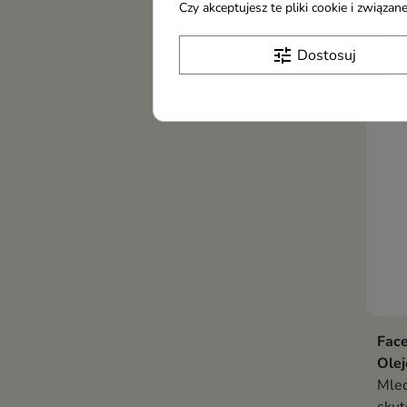
Czy akceptujesz te pliki cookie i związ
bazi
19,
skut
tune
Dostosuj
równ
zani
skór
Fac
Olej
Mlec