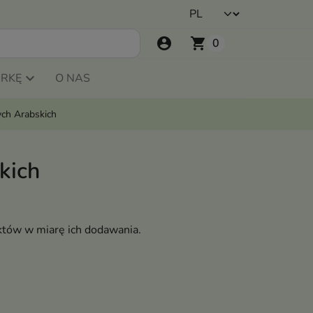
account_circle
shopping_cart
0
ARKĘ
O NAS
ch Arabskich
kich
któw w miarę ich dodawania.