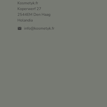
Kosmetyk.fr
Koperwerf 27
2544EM Den Haag
Holandia
info@kosmetyk.fr
mail