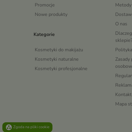
Promocje
Metody 
Nowe produkty
Dostaw
O nas
Dlaczeg
Kategorie
sklepie
Kosmetyki do makijażu
Polityk
Kosmetyki naturalne
Zasady 
osobow
Kosmetyki profesjonalne
Regula
Reklama
Kontakt
Mapa st
group_work
Zgoda na pliki cookie