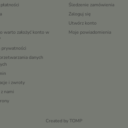
płatności
Śledzenie zamówienia
a
Zaloguj się
Utwórz konto
o warto założyć konto w
Moje powiadomienia
?
a prywatności
przetwarzania danych
ych
min
cje i zwroty
 z nami
rony
Created by TOMP