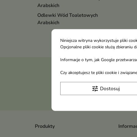
Arabskich
Odlewki Wód Toaletowych
Arabskich
Niniejsza witryna wykorzystuje pliki c
Opcjonalne pliki cookie służą zbierani
Informacje o tym, jak Google przetwarza 
Otrzymuj informację
Czy akceptujesz te pliki cookie i związ
tune
Dostosuj
Produkty
Informac