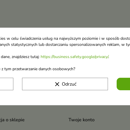
ookies w celu świadczenia usług na najwyższym poziomie i w sposób dos
u danych statystycznych lub dostarczaniu spersonalizowanych reklam, w 
dane, znajdziesz tutaj:
https://business.safety.google/privacy/
.
 o nowościach i
ane z tym przetwarzanie danych osobowych?
wyprzedażach
Możesz zrezygnować w każdej chwili. W tym celu 
clear
naszej informacji prawnej.
Odrzuć
Akceptuję
regulamin sklepu
i
politykę prywatn
ja o sklepie
Twoje konto