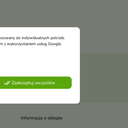
tosowany do indywidualnych potrzeb.
tym z wykorzystaniem usług Google.
należy odnaleźć szczegóły w
done_all
Zaakceptuj wszystkie
ości
.
Informacja o sklepie