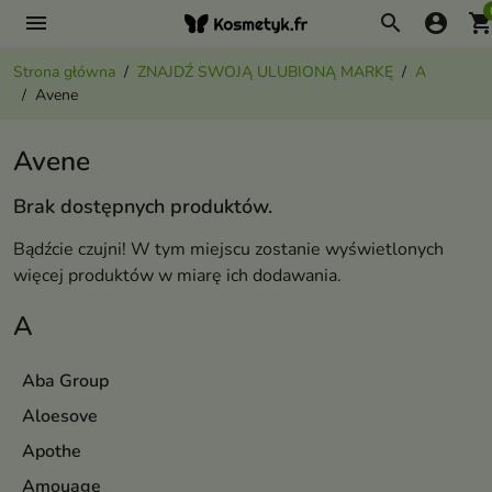
menu
search
account_circle
shopping_ca
Strona główna
ZNAJDŹ SWOJĄ ULUBIONĄ MARKĘ
A
Avene
Avene
Brak dostępnych produktów.
Bądźcie czujni! W tym miejscu zostanie wyświetlonych
więcej produktów w miarę ich dodawania.
A
Aba Group
Aloesove
Apothe
Amouage