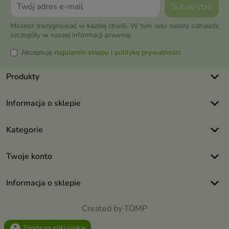
Możesz zrezygnować w każdej chwili. W tym celu należy odnaleźć
szczegóły w naszej informacji prawnej.
Akceptuję
regulamin sklepu
i
politykę prywatności
.
keyboard_arrow_down
Produkty
keyboard_arrow_down
Informacja o sklepie
keyboard_arrow_down
Kategorie
keyboard_arrow_down
Twoje konto
keyboard_arrow_down
Informacja o sklepie
Created by TOMP
group_work
Zgoda na pliki cookie