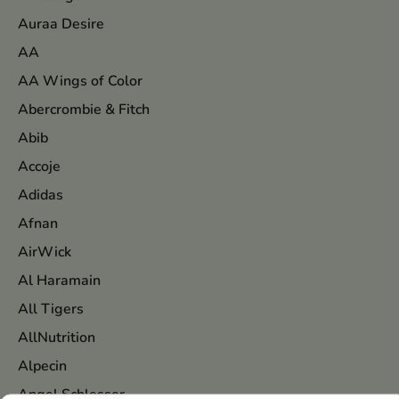
Auraa Desire
AA
AA Wings of Color
Abercrombie & Fitch
Abib
Accoje
Adidas
Afnan
AirWick
Al Haramain
All Tigers
AllNutrition
Alpecin
Angel Schlesser