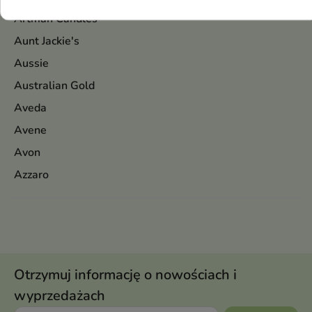
Artman Candles
Aunt Jackie's
Aussie
Australian Gold
Aveda
Avene
Avon
Azzaro
Otrzymuj informację o nowościach i
wyprzedażach