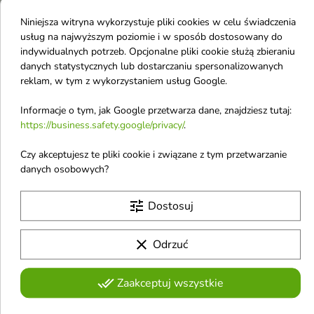
Antonio Banderas
Niniejsza witryna wykorzystuje pliki cookies w celu świadczenia
usług na najwyższym poziomie i w sposób dostosowany do
Anua
indywidualnych potrzeb. Opcjonalne pliki cookie służą zbieraniu
Anwen
danych statystycznych lub dostarczaniu spersonalizowanych
reklam, w tym z wykorzystaniem usług Google.
Apieu
Apis
Informacje o tym, jak Google przetwarza dane, znajdziesz tutaj:
https://business.safety.google/privacy/
.
APLB
Aquolina
Czy akceptujesz te pliki cookie i związane z tym przetwarzanie
danych osobowych?
Ardell
Arencia
tune
Dostosuj
Ariana Grande
Armaf
clear
Odrzuć
Armani
done_all
Zaakceptuj wszystkie
Aroma
Aromatica