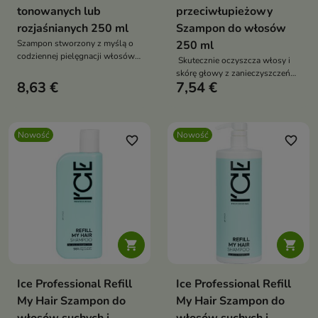
tonowanych lub
przeciwłupieżowy
rozjaśnianych 250 ml
Szampon do włosów
Szampon stworzony z myślą o
250 ml
codziennej pielęgnacji włosów
Skutecznie oczyszcza włosy i
blond – naturalnych,
skórę głowy z zanieczyszczeń
farbowanych, tonowanych i
8,63 €
7,54 €
oraz nadmiaru sebum.
rozjaśnianych.
Nowość
Nowość
favorite_border
favorite_border


Ice Professional Refill
Ice Professional Refill
My Hair Szampon do
My Hair Szampon do