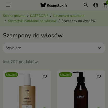
menu
search
account_circle
shopping_ca
Strona główna
KATEGORIE
Kosmetyki naturalne
Kosmetyki naturalne do włosów
Szampony do włosów
Szampony do włosów
Wybierz
expand_more
Jest 207 produktów.
Nowość
Nowość
favorite_border
favorite_border