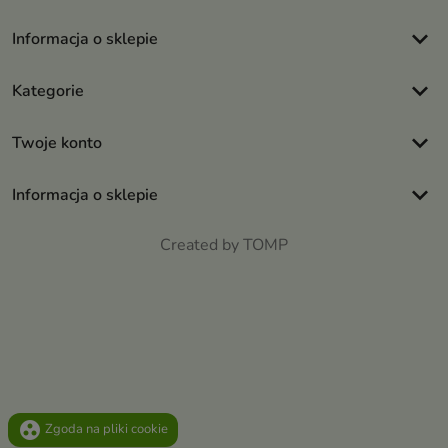
keyboard_arrow_down
Informacja o sklepie
keyboard_arrow_down
Kategorie
keyboard_arrow_down
Twoje konto
keyboard_arrow_down
Informacja o sklepie
Created by TOMP
group_work
Zgoda na pliki cookie