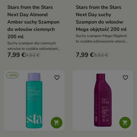
Stars from the Stars
Stars from the Stars
Next Day Almond
Next Day suchy
Amber suchy Szampon
Szampon do włosów
do włosów ciemnych
Mega objętość 200 ml
200 ml
Suchy szampon Mega Objętość
to szybkie odświeżenie włosów,
Suchy szampon dla ciemnych
które dodaje im spektakularnej
włosów to szybkie odświeżenie
objętości i lekkości bez użycia
7,99 €
7,99 €
i objętość bez użycia wody, które
9,52 €
9,52 €
wody
dodatkowo podkreśla kolor u
nasady
-16%
favorite_border
favorite_border

