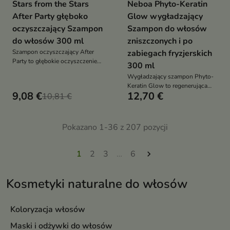
Stars from the Stars
Neboa Phyto-Keratin
After Party głęboko
Glow wygładzający
oczyszczający Szampon
Szampon do włosów
do włosów 300 ml
zniszczonych i po
Szampon oczyszczający After
zabiegach fryzjerskich
Party to głębokie oczyszczenie
300 ml
skóry głowy i włosów, które
Wygładzający szampon Phyto-
usuwa nadmiar sebum, resztki
Keratin Glow to regenerująca
stylizacji i przywraca objętość
9,08 €
12,70 €
10,81 €
pielęgnacja, która delikatnie
oczyszcza, wzmacnia włosy i
przywraca im gładkość oraz
blask
Pokazano 1-36 z 207 pozycji
1
2
3
…
6

Kosmetyki naturalne do włosów
Koloryzacja włosów
Maski i odżywki do włosów