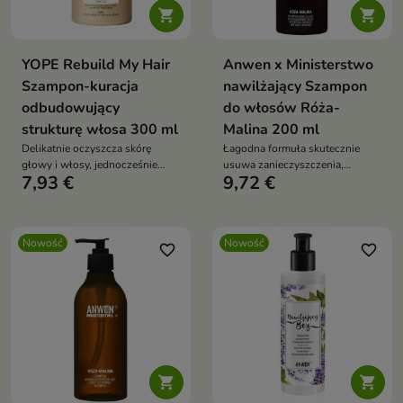


YOPE Rebuild My Hair
Anwen x Ministerstwo
Szampon-kuracja
nawilżający Szampon
odbudowujący
do włosów Róża-
strukturę włosa 300 ml
Malina 200 ml
Delikatnie oczyszcza skórę
Łagodna formuła skutecznie
głowy i włosy, jednocześnie
usuwa zanieczyszczenia,
7,93 €
9,72 €
dostarczając składników
jednocześnie pomagając
pielęgnujących, które wspierają
zachować miękkość i
regenerację i ochronę włókna
elastyczność włosów.
włosa
Nowość
Nowość
favorite_border
favorite_border

