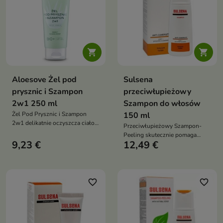


Aloesove Żel pod
Sulsena
prysznic i Szampon
przeciwłupieżowy
2w1 250 ml
Szampon do włosów
Żel Pod Prysznic i Szampon
150 ml
2w1 delikatnie oczyszcza ciało i
Przeciwłupieżowy Szampon-
włosy, wspiera nawilżenie skóry
Peeling skutecznie pomaga
oraz pomaga chronić ją przed
9,23 €
12,49 €
usuwać tłusty łupież, oczyszcza
przesuszeniem dzięki formule
skórę głowy, reguluje
wzbogaconej o aloes i kompleks
wydzielanie sebum oraz wspiera
antyoksydacyjny ACGG
redukcję swędzenia i
dyskomfortu
favorite_border
favorite_border