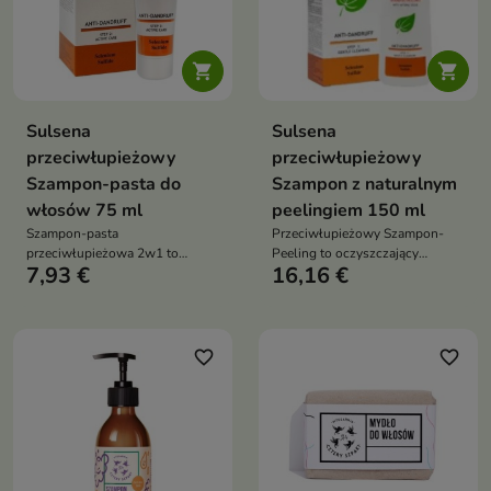


Sulsena
Sulsena
przeciwłupieżowy
przeciwłupieżowy
Szampon-pasta do
Szampon z naturalnym
włosów 75 ml
peelingiem 150 ml
Szampon-pasta
Przeciwłupieżowy Szampon-
przeciwłupieżowa 2w1 to
Peeling to oczyszczający
7,93 €
16,16 €
produkt do pielęgnacji skóry
szampon do skóry głowy z
głowy z łupieżem, który pomaga
tendencją do tłustego łupieżu,
ograniczać łupież, regulować
który pomaga ograniczyć łupież,
wydzielanie sebum i wspierać
regulować wydzielanie sebum i
zdrowy wygląd włosów
odświeżyć skórę głowy
favorite_border
favorite_border