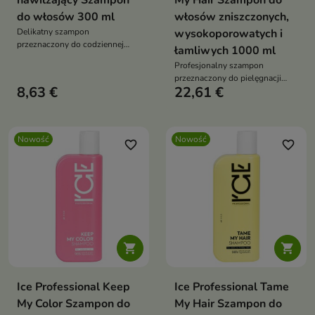
nawilżający Szampon
My Hair Szampon do
do włosów 300 ml
włosów zniszczonych,
Delikatny szampon
wysokoporowatych i
przeznaczony do codziennej
łamliwych 1000 ml
pielęgnacji włosów suchych,
Profesjonalny szampon
odwodnionych i pozbawionych
przeznaczony do pielęgnacji
blasku.
8,63 €
22,61 €
włosów osłabionych,
wysokoporowatych i podatnych
na uszkodzenia.
Nowość
Nowość
favorite_border
favorite_border


Ice Professional Keep
Ice Professional Tame
My Color Szampon do
My Hair Szampon do