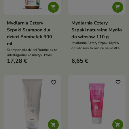


Mydlarnia Cztery
Mydlarnia Cztery
Szpaki Szampon dla
Szpaki naturalne Mydło
dzieci Bombelek 300
do włosów 110 g
ml
Mydlarnia Cztery Szpaki Mydło
do włosów to naturalna kostka
Szampon dla dzieci Bombelek to
myjąca, która delikatnie
ultrałagodny kosmetyk, który
oczyszcza włosy i skórę głowy,
17,28 €
6,65 €
delikatnie oczyszcza włosy i
jednocześnie je wzmacniając i
skórę głowy już od 1. dnia życia,
odżywiając
zapewniając komfort i ukojenie
favorite_border
favorite_border

