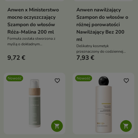
Anwen x Ministerstwo
Anwen nawilżający
mocno oczyszczający
Szampon do włosów o
Szampon do włosów
różnej porowatości
Róża-Malina 200 ml
Nawilżający Bez 200
Formuła została stworzona z
ml
myślą o dokładnym
Delikatny kosmetyk
oczyszczaniu, które pomaga
przeznaczony do codziennej
przygotować włosy do dalszej
9,72 €
7,93 €
pielęgnacji włosów
pielęgnacji.
wymagających nawilżenia i
równowagi.
Nowość
Nowość
favorite_border
favorite_border

