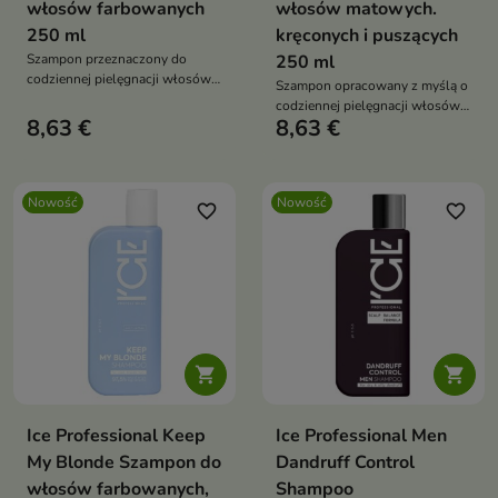
włosów farbowanych
włosów matowych.
250 ml
kręconych i puszących
Szampon przeznaczony do
250 ml
codziennej pielęgnacji włosów
Szampon opracowany z myślą o
po koloryzacji.
codziennej pielęgnacji włosów
8,63 €
8,63 €
wymagających wygładzenia i
nawilżenia.
Nowość
Nowość
favorite_border
favorite_border


Ice Professional Keep
Ice Professional Men
My Blonde Szampon do
Dandruff Control
włosów farbowanych,
Shampoo