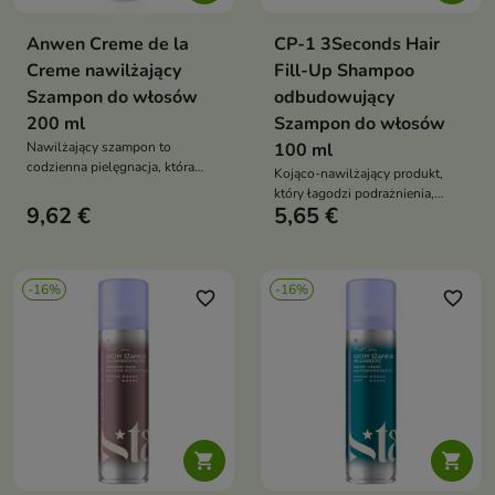
Anwen Creme de la
CP-1 3Seconds Hair
Creme nawilżający
Fill-Up Shampoo
Szampon do włosów
odbudowujący
200 ml
Szampon do włosów
Nawilżający szampon to
100 ml
codzienna pielęgnacja, która
Kojąco-nawilżający produkt,
dokładnie oczyszcza, nawilża
który łagodzi podrażnienia,
skórę głowy i dodaje włosom
9,62 €
5,65 €
poprawia teksturę skóry i
lekkości oraz objętości
zapewnia efekt zdrowej,
świetlistej cery
-16%
-16%
favorite_border
favorite_border

