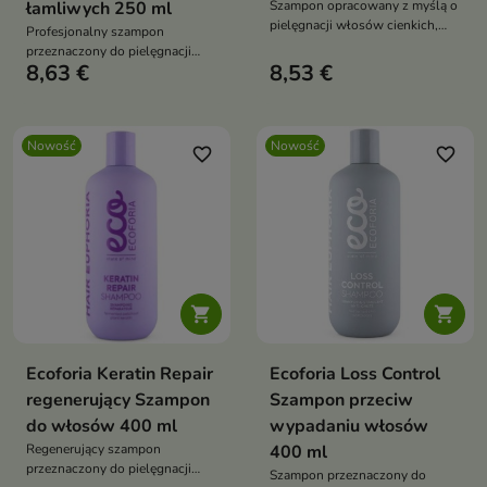
łamliwych 250 ml
Szampon opracowany z myślą o
pielęgnacji włosów cienkich,
Profesjonalny szampon
delikatnych i pozbawionych
przeznaczony do pielęgnacji
objętości.
8,63 €
8,53 €
włosów osłabionych,
wysokoporowatych i podatnych
na uszkodzenia
Nowość
Nowość
favorite_border
favorite_border


Ecoforia Keratin Repair
Ecoforia Loss Control
regenerujący Szampon
Szampon przeciw
do włosów 400 ml
wypadaniu włosów
Regenerujący szampon
400 ml
przeznaczony do pielęgnacji
Szampon przeznaczony do