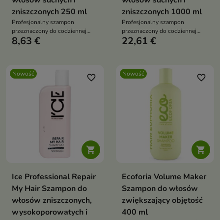
włosów suchych i
włosów suchych i
zniszczonych 250 ml
zniszczonych 1000 ml
Profesjonalny szampon
Profesjonalny szampon
przeznaczony do codziennej
przeznaczony do codziennej
8,63 €
22,61 €
pielęgnacji włosów suchych,
pielęgnacji włosów suchych,
zniszczonych i pozbawionych
zniszczonych i pozbawionych
witalności.
witalności.
Nowość
Nowość
favorite_border
favorite_border


Ice Professional Repair
Ecoforia Volume Maker
My Hair Szampon do
Szampon do włosów
włosów zniszczonych,
zwiększający objętość
wysokoporowatych i
400 ml