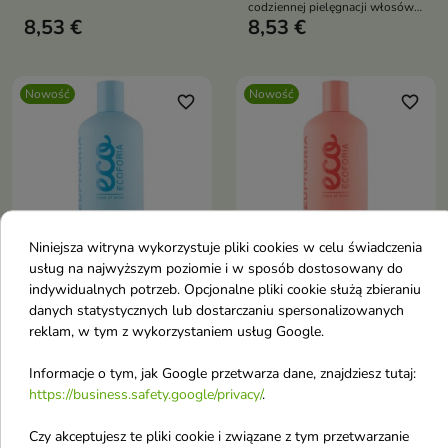
włosów zniszczonych,
codziennej pielęgnacji włosów
osłabionych i podatnych na
8,53 €
8,53 €
osłabionych i skłonnych do
łamanie.
wypadania.
Nowość
Nowość
favorite_border
favorite_border
Niniejsza witryna wykorzystuje pliki cookies w celu świadczenia


usług na najwyższym poziomie i w sposób dostosowany do
indywidualnych potrzeb. Opcjonalne pliki cookie służą zbieraniu
Ecoforia Aqua Moist
Ecoforia Color Protect
danych statystycznych lub dostarczaniu spersonalizowanych
nawilżający Szampon
Szampon do włosów
reklam, w tym z wykorzystaniem usług Google.
do włosów 400 ml
farbowanych chroniący
Informacje o tym, jak Google przetwarza dane, znajdziesz tutaj:
Nawilżający szampon
kolor 400 ml
przeznaczony do codziennej
https://business.safety.google/privacy/
.
Delikatnie oczyszcza włosy i
pielęgnacji włosów suchych,
skórę głowy, jednocześnie
odwodnionych i pozbawionych
8,53 €
8,53 €
pomagając chronić
Czy akceptujesz te pliki cookie i związane z tym przetwarzanie
blasku.