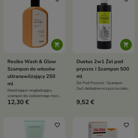
roślinnymi, proteinami pszenicy
oraz olejkami eterycznymi z
neroli i may chang zawiera 95%
składników pochodzenia
naturalnego


Resibo Wash & Glow
Duetus 2w1 Żel pod
Szampon do włosów
prysznc i Szampon 500
ultranawilżający 250
ml
ml
Żel Pod Prysznic i Szampon
2w1 delikatnie oczyszcza ciało,
Nawilżająco-wygładzający
twarz i włosy, wspiera
szampon do codziennego mycia
odpowiedni poziom nawilżenia
12,30 €
9,52 €
włosów i skóry głowy.
oraz pozostawia przyjemne
Delikatnie, a jednocześnie
uczucie świeżości dzięki
skutecznie oczyszcza, wspiera
naturalnym olejkom eterycznym
nawilżenie, wygładza pasma
oraz pomaga przywrócić im
favorite_border
favorite_border
miękkość, elastyczność i
naturalny blask