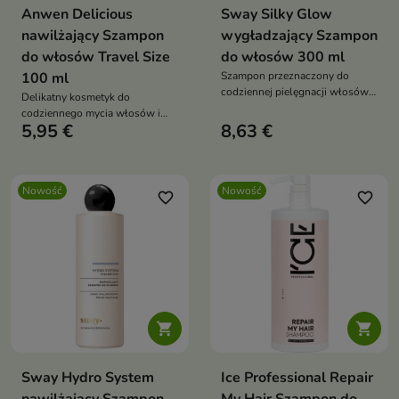
Anwen Delicious
Sway Silky Glow
nawilżający Szampon
wygładzający Szampon
do włosów Travel Size
do włosów 300 ml
100 ml
Szampon przeznaczony do
codziennej pielęgnacji włosów
Delikatny kosmetyk do
niesfornych, puszących się i
codziennego mycia włosów i
pozbawionych gładkości.
5,95 €
8,63 €
skóry głowy.
Nowość
Nowość
favorite_border
favorite_border


Sway Hydro System
Ice Professional Repair