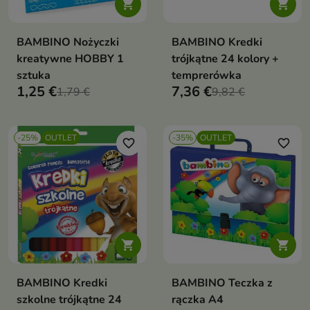


BAMBINO Nożyczki
BAMBINO Kredki
kreatywne HOBBY 1
trójkątne 24 kolory +
sztuka
temprerówka
1,25 €
7,36 €
1,79 €
9,82 €
-25%
OUTLET
-35%
OUTLET
favorite_border
favorite_border


BAMBINO Kredki
BAMBINO Teczka z
szkolne trójkątne 24
rączka A4