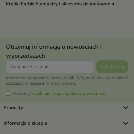
Kredki Farbki Flamastry i akcesoria do malowania
Otrzymuj informację o nowościach i
wyprzedażach
Możesz zrezygnować w każdej chwili. W tym celu należy odnaleźć
szczegóły w naszej informacji prawnej.
Akceptuję
regulamin sklepu
i
politykę prywatności
.
keyboard_arrow_down
Produkty
keyboard_arrow_down
Informacja o sklepie