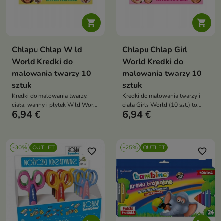


Chlapu Chlap Wild
Chlapu Chlap Girl
World Kredki do
World Kredki do
malowania twarzy 10
malowania twarzy 10
sztuk
sztuk
Kredki do malowania twarzy,
Kredki do malowania twarzy i
ciała, wanny i płytek Wild World
ciała Girls World (10 szt.) to
6,94 €
6,94 €
to kreatywny zestaw do zabawy,
kolorowy zestaw do kreatywnej
który pozwala rysować nie tylko
zabawy, który pozwala tworzyć
na skórze, ale także na łatwo
fantastyczne wzory i makijaże.
zmywalnych powierzchniach.
Bezpieczne dla skóry i łatwe w
-30%
OUTLET
-25%
OUTLET
Idealny do rozwijania wyobraźni
użyciu – idealne dla dzieci i
favorite_border
favorite_border
i tworzenia kolorowych dzieł
dorosłych