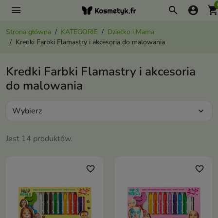
menu
search
account_circle
shopping_ca
Strona główna
KATEGORIE
Dziecko i Mama
Kredki Farbki Flamastry i akcesoria do malowania
Kredki Farbki Flamastry i akcesoria
do malowania
Wybierz
expand_more
Jest 14 produktów.
favorite_border
favorite_border