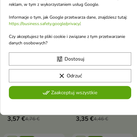
oferujący intensywne barwy (w
oferujący intensywne barwy,
reklam, w tym z wykorzystaniem usług Google.
tym złotą i srebrną), łatwe
łatwe temperowanie i wygodę
-25%
OUTLET
-25%
OUTLET
temperowanie i wygodę
użytkowania dla małych dłoni
favorite_border
favorite_border
Informacje o tym, jak Google przetwarza dane, znajdziesz tutaj:
rysowania dla małych dłoni
https://business.safety.google/privacy/
.
Czy akceptujesz te pliki cookie i związane z tym przetwarzanie
danych osobowych?


tune
Dostosuj
BAMBINO Kredki 24
BAMBINO Kredki 18
clear
Odrzuć
kolory
kolorów
BAMBINO Kredki
done_all
Zaakceptuj wszystkie
24 kolory
Kredki BAMBINO to 24
intensywne kolory w
3,57 €
3,35 €
atrakcyjnym zestawie, idealne
4,76 €
4,46 €
dla małych artystów powyżej 3.
roku życia. Wykonane z glinki
kaolinowej, kredki doskonale