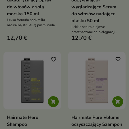
teksturyzujący Spray
odżywiająco-
do włosów z solą
wygładzające Serum
morską 150 ml
do włosów nadające
Lekka formuła podkreśla
blasku 50 ml
naturalną strukturę pasm, nadaje
Lekkie serum olejowe
im matowe wykończenie i
przeznaczone do pielęgnacji
zapewnia swobodny, lekko
12,70 €
12,70 €
włosów wymagających
niedbały wygląd fryzury.
wygładzenia, odżywienia i
ochrony przed przesuszeniem.
favorite_border
favorite_border


Hairmate Hero
Hairmate Pure Volume
Shampoo
oczyszczający Szampon