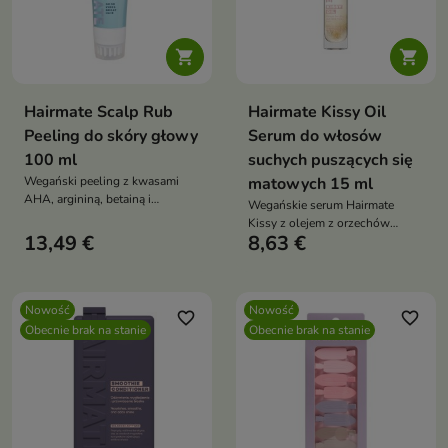


Hairmate Scalp Rub
Hairmate Kissy Oil
Peeling do skóry głowy
Serum do włosów
100 ml
suchych puszących się
Wegański peeling z kwasami
matowych 15 ml
AHA, argininą, betainą i
Wegańskie serum Hairmate
mentolem intensywnie
Kissy z olejem z orzechów
oczyszcza skórę głowy, reguluje
13,49 €
8,63 €
brazylijskich natychmiast
sebum i wspiera regenerację.
wygładza, nabłyszcza i odżywia
Usuwa zanieczyszczenia,
włosy, nie obciążając ich. Chroni
wzmacnia włosy u nasady i
końcówki, działa antystatycznie i
odświeża, pozostawiając
Nowość
Nowość
termoochronnie, pozostawiając
favorite_border
favorite_border
uczucie lekkości i czystości po
Obecnie brak na stanie
Obecnie brak na stanie
włosy gładkie, miękkie i pełne
każdym użyciu
blasku