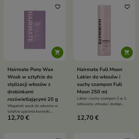
elastyczną, naturalną i pełną
pozostawiając włosy
favorite_border
favorite_border
objętości
mocniejsze, gęstsze i pełne
blasku


Hairmate Pony Wax
Hairmate Full Moon
Wosk w sztyfcie do
Lakier do włosów i
stylizacji włosów z
suchy szampon Full
drobinkami
Moon 250 ml
rozświetlającymi 20 g
Lakier i suchy szampon 2 w 1:
odświeża, utrwala i dodaje
Wegański wosk do włosów w
objętości. Skrobia z tapioki
sztyfcie ujarzmia kosmyki,
pochłania sebum, włosy są
12,70 €
12,70 €
wygładza i nabłyszcza dzięki
lekkie, świeże i elastyczne bez
naturalnym woskom i olejom
obciążenia
roślinnym