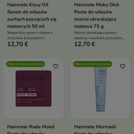
Hairmate Kissy Oil
Hairmate Moby Dick
Serum do włosów
Pasta do włosów
suchych puszących się
mocno utrwalająca
matowych 50 ml
matowa 75 g
Wegańskie serum z olejem z
Mocno utrwalająca pasta z
orzechów brazylijskich
lanoliną i woskiem pszczelim.
12,70 €
12,70 €
natychmiast wygładza,
Matowe wykończenie,
nabłyszcza i odżywia włosy, nie
nawilżenie i perfekcyjne
obciążając ich. Chroni końcówki,
ułożenie włosów bez obciążenia
działa antystatycznie i
Obecnie brak na stanie
Obecnie brak na stanie
termoochronnie, pozostawiając
favorite_border
favorite_border
włosy gładkie, miękkie i pełne
blasku
Hairmate Rude Mood
Hairmate Mermaid