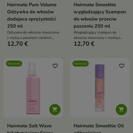
Hairmate Pure Volume
Hairmate Smoothie
Odżywka do włosów
wygładzający Szampon
dodajaca sprężystości
do włosów przeciw
250 ml
puszeniu 250 ml
Odżywka do włosów stworzona
Wygładzający szampon do
z myślą o pasmach cienkich,
włosów stworzony z myślą o
12,70 €
12,70 €
delikatnych i pozbawionych
pasmach niesfornych, suchych i
objętości
podatnych na puszenie
Nowość
Nowość
favorite_border
favorite_border


Hairmate Salt Wave
Hairmate Smoothie Oil