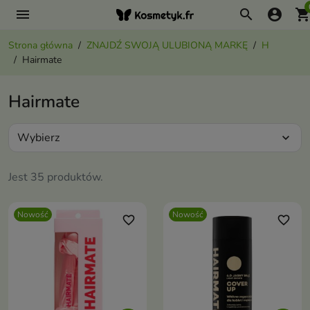
menu
search
account_circle
shopping_ca
Strona główna
ZNAJDŹ SWOJĄ ULUBIONĄ MARKĘ
H
Hairmate
Hairmate
Wybierz
expand_more
Jest 35 produktów.
Nowość
Nowość
favorite_border
favorite_border