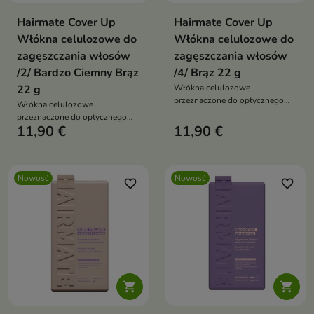
Hairmate Cover Up
Hairmate Cover Up
Włókna celulozowe do
Włókna celulozowe do
zagęszczania włosów
zagęszczania włosów
/2/ Bardzo Ciemny Brąz
/4/ Brąz 22 g
22 g
Włókna celulozowe
przeznaczone do optycznego
Włókna celulozowe
zagęszczania włosów oraz
przeznaczone do optycznego
maskowania miejsc, w których
11,90 €
11,90 €
zagęszczania włosów oraz
widoczna jest skóra głowy.
maskowania miejsc, w których
widoczna jest skóra głowy.
Nowość
Nowość
favorite_border
favorite_border

