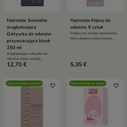
Hairmate Smoothie
Hairmate Klipsy do
wygładzająca
włosów 8 sztuk
Odżywka do włosów
Praktyczny zestaw akcesoriów,
który ułatwia wykonywanie
przywracająca blask
codziennych fryzur, stylizację
250 ml
oraz zabiegi pielęgnacyjne.
Wygładzająca odżywka do
włosów, która została
12,70 €
5,35 €
stworzona z myślą o pasmach
wymagających odżywienia,
miękkości i przywrócenia
naturalnego blasku.
Obecnie brak na stanie
Obecnie brak na stanie
favorite_border
favorite_border