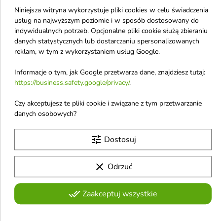
wzmacnia pasma, zapewniając
codziennej pielęgnacji
Niniejsza witryna wykorzystuje pliki cookies w celu świadczenia
im zdrowy wygląd, sprężystość i
świetlisty blask już po
usług na najwyższym poziomie i w sposób dostosowany do
pierwszym użyciu
indywidualnych potrzeb. Opcjonalne pliki cookie służą zbieraniu
danych statystycznych lub dostarczaniu spersonalizowanych
reklam, w tym z wykorzystaniem usług Google.


Informacje o tym, jak Google przetwarza dane, znajdziesz tutaj:
https://business.safety.google/privacy/
.
Hairmate Checkmate
Hairmate Kissy
Czy akceptujesz te pliki cookie i związane z tym przetwarzanie
Pasta do włosów
Odżywka do włosów
danych osobowych?
utrwalająca,
lekka pielęgnująca 250
elastyczna, do
ml
tune
Dostosuj
naturalnych fryzur 75 g
Wegańska odżywka wygładza i
dodaje objętości włosom
Pasta zapewnia elastyczne
cienkim i zniszczonym
utrwalenie, naturalne
clear
Odrzuć
12,70 €
12,70 €
wykończenie i zdrowy połysk.
Idealna do codziennych,
naturalnych stylizacji – bez
done_all
Zaakceptuj wszystkie
obciążania i sklejania włosów
favorite_border
favorite_border