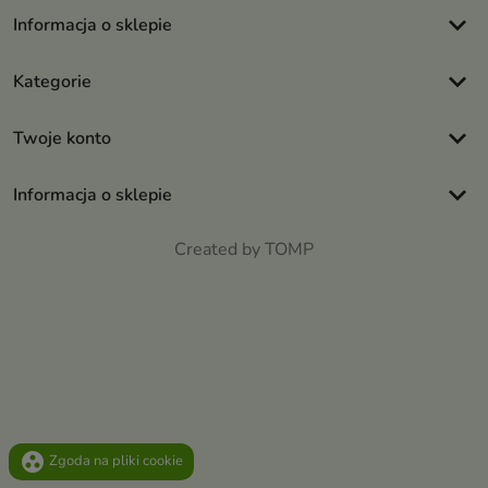
keyboard_arrow_down
Informacja o sklepie
keyboard_arrow_down
Kategorie
keyboard_arrow_down
Twoje konto
keyboard_arrow_down
Informacja o sklepie
Created by TOMP
group_work
Zgoda na pliki cookie