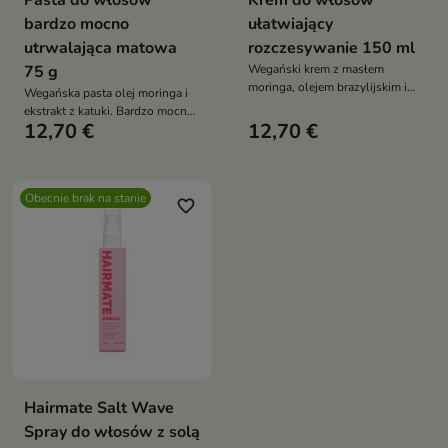
Pasta do włosów
Krem do włosów
bardzo mocno
ułatwiający
utrwalająca matowa
rozczesywanie 150 ml
75 g
Wegański krem z masłem
moringa, olejem brazylijskim i
Wegańska pasta olej moringa i
wegańską keratyną wygładza,
ekstrakt z katuki. Bardzo mocne
nawilża i chroni włosy bez
12,70 €
12,70 €
utrwalenie, matowe
obciążenia. Ułatwia
wykończenie i pielęgnacja w
rozczesywanie, redukuje
jednym produkcie
puszenie i działa
termoochronnie, pozostawiając
Obecnie brak na stanie
favorite_border
włosy miękkie, elastyczne i
pełne blasku
Hairmate Salt Wave
Spray do włosów z solą