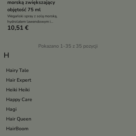
morską zwiększający
objętość 75 ml
Wegański spray z solą morską,
hydrolatem lawendowym i
10,51 €
proteinami roślinnymi nadaje
włosom objętość, teksturę i lekki
skręt. Odświeża fryzurę, utrwala
ją bez obciążenia i tworzy
Pokazano 1-35 z 35 pozycji
naturalny efekt „beach waves” –
H
niezależnie od tego, gdzie jesteś
Hairy Tale
Hair Expert
Heiki Heiki
Happy Care
Hagi
Hair Queen
HairBoom