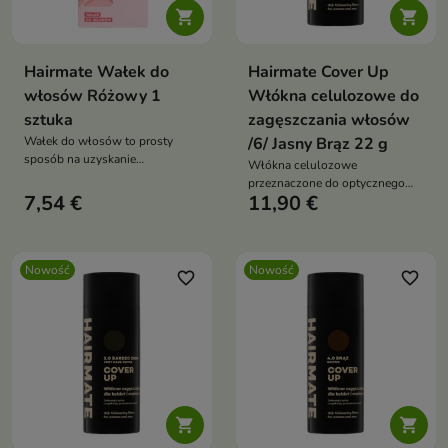


Hairmate Wałek do
Hairmate Cover Up
włosów Różowy 1
Włókna celulozowe do
sztuka
zagęszczania włosów
Wałek do włosów to prosty
/6/ Jasny Brąz 22 g
sposób na uzyskanie
Włókna celulozowe
efektownych loków i miękkich
przeznaczone do optycznego
fal bez użycia wysokiej
7,54 €
11,90 €
zagęszczania włosów oraz
temperatury.
maskowania miejsc, w których
widoczna jest skóra głowy.
Nowość
Nowość
favorite_border
favorite_border

