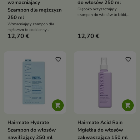
wzmacniający
do włosów 250 ml
Szampon dla mężczyzn
Głęboko oczyszczający
szampon do włosów to lekki,
250 ml
odświeżający szampon, który
Wzmacniający szampon dla
skutecznie oczyszcza skórę
mężczyzn to codzienny
głowy, unosi włosy od nasady i
12,70 €
12,70 €
kosmetyk do pielęgnacji włosów
nadaje im widoczną objętość.
i skóry głowy, który wzmacnia
Pozostawia włosy miękkie,
włosy, poprawia ich kondycję i
lekkie i pełne świeżości
pomaga ograniczyć wypadanie.
Zapewnia świeżość, nawilżenie i
favorite_border
favorite_border
zdrowy wygląd włosów


Hairmate Hydrate
Hairmate Acid Rain
Szampon do włosów
Mgiełka do włosów
nawilżający 250 ml
zakwaszająca 150 ml