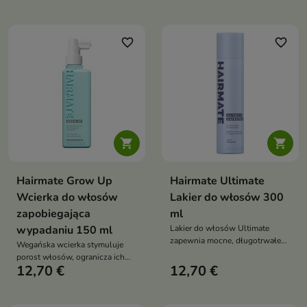
nabłyszcza włosy średnio i
wysokoporowate. Chroni przed
uszkodzeniami i puszeniem,
dodając pasmom jedwabistego
favorite_border
favorite_border
połysku i miękkości – bez efektu
obciążenia


Hairmate Grow Up
Hairmate Ultimate
Wcierka do włosów
Lakier do włosów 300
zapobiegająca
ml
wypadaniu 150 ml
Lakier do włosów Ultimate
zapewnia mocne, długotrwałe
Wegańska wcierka stymuluje
utrwalenie bez obciążania i
porost włosów, ogranicza ich
sklejania włosów. Dzięki
12,70 €
12,70 €
wypadanie i wzmacnia cebulki.
szybkoschnącej formule z
Działa rozgrzewająco, pobudza
pantenolem i polimerami
mikrokrążenie i poprawia
utrwalającymi utrzymuje fryzurę
kondycję skóry głowy,