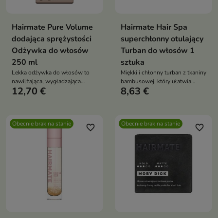
Hairmate Pure Volume
Hairmate Hair Spa
dodająca sprężystości
superchłonny otulający
Odżywka do włosów
Turban do włosów 1
250 ml
sztuka
Lekka odżywka do włosów to
Miękki i chłonny turban z tkaniny
nawilżająca, wygładzająca
bambusowej, który ułatwia
12,70 €
8,63 €
odżywka, która nadaje włosom
osuszanie mokrych włosów i
objętość, lekkość i sprężystość.
podnosi komfort pielęgnacji
Ułatwia stylizację i pozostawia
włosów oraz makijażu
włosy miękkie, lśniące i pełne
Obecnie brak na stanie
Obecnie brak na stanie
życia
favorite_border
favorite_border