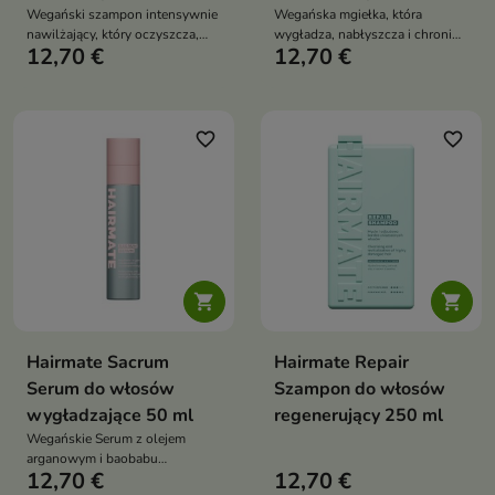
Wegański szampon intensywnie
Wegańska mgiełka, która
nawilżający, który oczyszcza,
wygładza, nabłyszcza i chroni
12,70 €
12,70 €
wygładza i przywraca miękkość
włosy przed wysoką
oraz blask włosom suchym i
temperaturą. Ułatwia
puszącym się
rozczesywanie, nawilża i nadaje
pasmom miękkość oraz lekkość
bez efektu obciążenia
favorite_border
favorite_border


Hairmate Sacrum
Hairmate Repair
Serum do włosów
Szampon do włosów
wygładzające 50 ml
regenerujący 250 ml
Wegańskie Serum z olejem
arganowym i baobabu
12,70 €
12,70 €
intensywnie wygładza, nawilża i