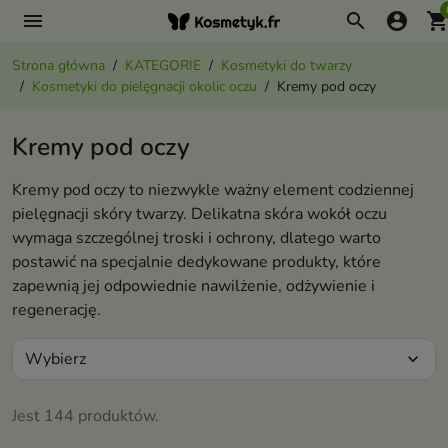
menu
search
account_circle
shopping_ca
Strona główna
KATEGORIE
Kosmetyki do twarzy
Kosmetyki do pielęgnacji okolic oczu
Kremy pod oczy
Kremy pod oczy
Kremy pod oczy to niezwykle ważny element codziennej
pielęgnacji skóry twarzy. Delikatna skóra wokół oczu
wymaga szczególnej troski i ochrony, dlatego warto
postawić na specjalnie dedykowane produkty, które
zapewnią jej odpowiednie nawilżenie, odżywienie i
regenerację.
Wybierz
expand_more
Jest 144 produktów.