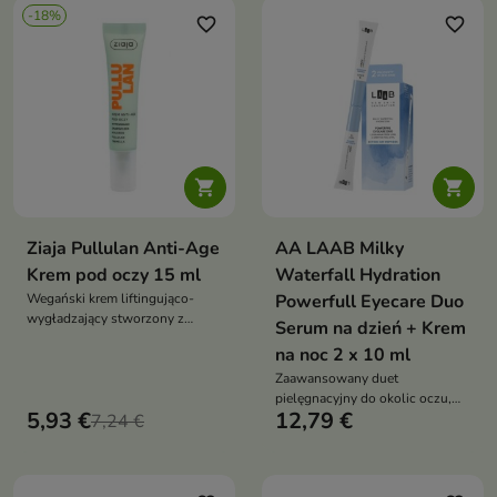
-18%
hialuronowym, masłem shea i
favorite_border
favorite_border
trehalozą pomaga zmniejszyć
widoczność drobnych
zmarszczek oraz poprawić
komfort skóry


Ziaja Pullulan Anti-Age
AA LAAB Milky
Krem pod oczy 15 ml
Waterfall Hydration
Wegański krem liftingująco-
Powerfull Eyecare Duo
wygładzający stworzony z
Serum na dzień + Krem
myślą o delikatnej skórze wokół
na noc 2 x 10 ml
oczu, szczególnie wiotkiej,
przesuszonej i wymagającej
Zaawansowany duet
poprawy jędrności. Formuła z
pielęgnacyjny do okolic oczu,
5,93 €
12,79 €
pullulanem,
7,24 €
przeznaczony dla skóry
niskocząsteczkowym kwasem
odwodnionej, napiętej i
hialuronowym, ekstraktem z
wymagającej regeneracji
Tremella fuciformis, ceramidami i