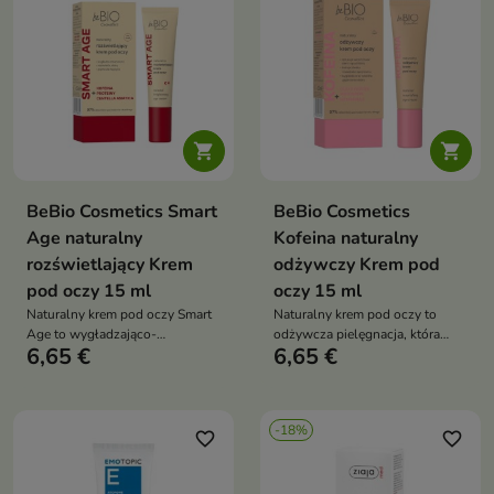
zaczerwienień i podrażnień


BeBio Cosmetics Smart
BeBio Cosmetics
Age naturalny
Kofeina naturalny
rozświetlający Krem
odżywczy Krem pod
pod oczy 15 ml
oczy 15 ml
Naturalny krem pod oczy Smart
Naturalny krem pod oczy to
Age to wygładzająco-
odżywcza pielęgnacja, która
6,65 €
6,65 €
rozświetlająca pielęgnacja, która
redukuje cienie, wygładza
redukuje oznaki zmęczenia i
zmarszczki i przywraca
przywraca spojrzeniu świeży
spojrzeniu świeży, wypoczęty
wygląd
wygląd
-18%
favorite_border
favorite_border