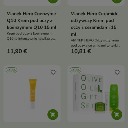
Vianek Hero Coenzyme
Vianek Hero Ceramide
Q10 Krem pod oczy z
odżywczy Krem pod
koenzymem Q10 15 ml
oczy z ceramidami 15
Krem pod oczy z koenzymem
ml
Q10 to intensywnie nawilżający
VIANEK HERO Odżywczy krem
krem do pielęgnacji delikatnej
pod oczy z ceramidami to lekki
skóry wokół oczu. Dzięki
11,90 €
10,81 €
krem przeznaczony do
zawartości 2% koenzymu Q10,
pielęgnacji delikatnej skóry
ekstraktów roślinnych oraz
wokół oczu. Intensywnie
składników nawilżających
nawilża, regeneruje oraz
pomaga redukować cienie,
-18%
-18%
wzmacnia barierę hydrolipidową
favorite_border
favorite_border
opuchliznę i drobne zmarszczki,
skóry, jednocześnie pomagając
przywracając spojrzeniu
zmniejszyć widoczność cieni i
świeżość i promienny wygląd
obrzęków

