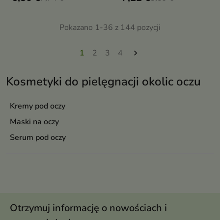
arbuzowym i skwalanem.
Chroni, rozświetla spojrzenie,
wygładza linie i redukuje cienie
Pokazano 1-36 z 144 pozycji
1
2
3
4

Kosmetyki do pielęgnacji okolic oczu
Kremy pod oczy
Maski na oczy
Serum pod oczy
Otrzymuj informację o nowościach i