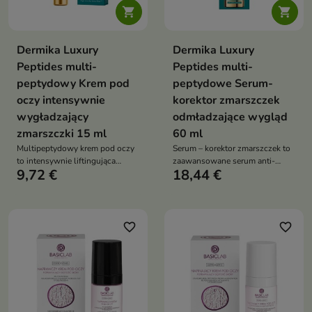


Dermika Luxury
Dermika Luxury
Peptides multi-
Peptides multi-
peptydowy Krem pod
peptydowe Serum-
oczy intensywnie
korektor zmarszczek
wygładzający
odmładzające wygląd
zmarszczki 15 ml
60 ml
Multipeptydowy krem pod oczy
Serum – korektor zmarszczek to
to intensywnie liftingująca
zaawansowane serum anti-
9,72 €
18,44 €
pielęgnacja, która wygładza
aging, które poprawia jędrność
zmarszczki, redukuje cienie i
skóry, redukuje zmarszczki i
worki oraz przywraca spojrzeniu
przywraca jej młodzieńczy
młodszy, promienny wygląd
wygląd
favorite_border
favorite_border