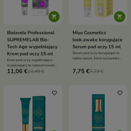


Bielenda Professional
Miya Cosmetics
SUPREMELAB Bio-
look.awake korygujące
Tech Age wypełniający
Serum pod oczy 15 ml
Krem pod oczy 15 ml
Serum pod oczy korygujące to
lekkie serum, które rozświetla
Krem pod oczy wypełniająco-
spojrzenie, redukuje cienie i
rozjaśniający to zaawansowany
intensywnie nawilża delikatną
11,06 €
7,75 €
dermokosmetyk, który wygładza
13,49 €
9,23 €
skórę wokół oczu
zmarszczki, rozświetla
spojrzenie i poprawia
elastyczność skóry
favorite_border
favorite_border