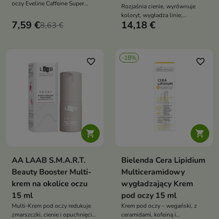
oczy Eveline Caffeine Super
Rozjaśnia cienie, wyrównuje
Needles 30 redukuje zmarszczki,
koloryt, wygładza linie;
cienie i oznaki zmęczenia,
7,59 €
14,18 €
8,63 €
niacynamid, adenozyna, HA.
intensywnie nawilża i rozświetla
Lekki, nawilżający, less-waste.
delikatną skórę wokół oczu,
przywracając jej młodzieńczy
wygląd
-18%
favorite_border
favorite_border


AA LAAB S.M.A.R.T.
Bielenda Cera Lipidium
Beauty Booster Multi-
Multiceramidowy
krem na okolice oczu
wygładzający Krem
15 ml
pod oczy 15 ml
Multi-Krem pod oczy redukuje
Krem pod oczy – wegański, z
zmarszczki, cienie i opuchnięcia,
ceramidami, kofeiną i