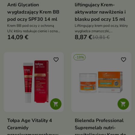
Anti Glycation
liftingujacy Krem-
wygładzający Krem BB
aktywator nawilżenia i
pod oczy SPF30 14 ml
blasku pod oczy 15 ml
Krem BB pod oczy z ochroną
Liftingujący krem pod oczy, który
UV, który redukuje cienie i oznaki
wygładza zmarszczki,
14,09 €
8,87 €
zmęczenia, wygładza skórę i
rozświetla, redukuje cienie i
10,81 €
zapewnia promienny, wypoczęty
opuchliznę oraz przywraca
wygląd
okolicy oczu jędrność i świeżość
spojrzenia
-18%
favorite_border
favorite_border


Tołpa Age Vitality 4
Bielenda Professional
Ceramidy
Supremelab nutri-