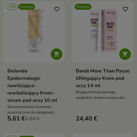
-18%
Nowość
Nowość
favorite_border
favorite_border


Bielenda
Bandi More Than Pauze
Epidermalogic
liftingujący Krem pod
nawilżająco-
oczy 14 ml
rewitalizujący Krem-
Bogata formuła pomaga
wygładzić drobne zmarszczki,
serum pod oczy 10 ml
intensywnie nawilża oraz
Skoncentrowany kosmetyk
poprawia napięcie skóry.
przeznaczony do pielęgnacji
5,61 €
24,40 €
delikatnej skóry wokół oczu.
6,84 €