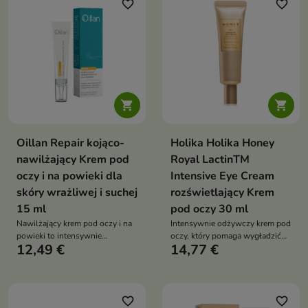
roślinnym cholesterolem
favorite_border
favorite_border
wspiera wygładzenie drobnych
zmarszczek, redukcję
widoczności „kurzych łapek”
oraz regenerację skóry


Oillan Repair kojąco-
Holika Holika Honey
nawilżający Krem pod
Royal LactinTM
oczy i na powieki dla
Intensive Eye Cream
skóry wrażliwej i suchej
rozświetlający Krem
15 ml
pod oczy 30 ml
Nawilżający krem pod oczy i na
Intensywnie odżywczy krem pod
powieki to intensywnie
oczy, który pomaga wygładzić
12,49 €
14,77 €
pielęgnujący krem stworzony z
drobne zmarszczki, rozjaśnić
myślą o delikatnej skórze wokół
cienie i przywrócić skórze wokół
oczu, szczególnie wrażliwej,
oczu świeży, młodszy wygląd
bardzo suchej, atopowej,
skłonnej do alergii,
favorite_border
favorite_border