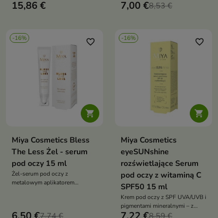
15,86 €
7,00 €
przywraca jędrność i świeży
kolagenem, intensywnie
8,53 €
wygląd skóry
nawilża, wygładza, poprawia
elastyczność i koi delikatną
skórę wokół oczu
-16%
-16%
favorite_border
favorite_border


Miya Cosmetics Bless
Miya Cosmetics
The Less Żel - serum
eyeSUNshine
pod oczy 15 ml
rozświetlające Serum
Żel-serum pod oczy z
pod oczy z witaminą C
metalowym aplikatorem
SPF50 15 ml
redukuje cienie i obrzęki,
Krem pod oczy z SPF UVA/UVB i
wygładza zmarszczki i odświeża
pigmentami mineralnymi – z
spojrzenie
6,50 €
7,22 €
7,74 €
witaminą C, Q10, olejem
8,59 €