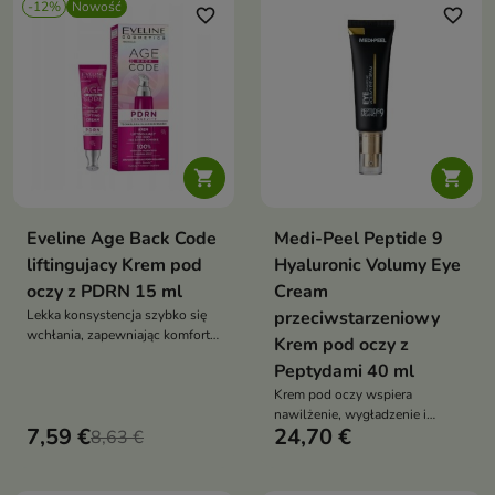
-12%
Nowość
favorite_border
favorite_border


Eveline Age Back Code
Medi-Peel Peptide 9
liftingujacy Krem pod
Hyaluronic Volumy Eye
oczy z PDRN 15 ml
Cream
Lekka konsystencja szybko się
przeciwstarzeniowy
wchłania, zapewniając komfort i
Krem pod oczy z
doskonale przygotowując skórę
Peptydami 40 ml
pod makijaż.
Krem pod oczy wspiera
nawilżenie, wygładzenie i
7,59 €
24,70 €
8,63 €
poprawę jędrności delikatnej
skóry wokół oczu. Formuła z
kompleksem peptydów,
niacynamidem, kwasem