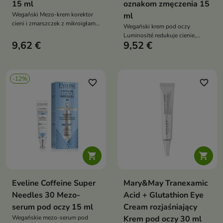
15 ml
oznakom zmęczenia 15
Wegański Mezo-krem korektor
ml
cieni i zmarszczek z mikroigłami
Wegański krem pod oczy
rozjaśnia, wygładza i ujędrnia
Luminosité redukuje cienie,
skórę wokół oczu i ust.
9,62 €
9,52 €
obrzęki i oznaki zmęczenia,
Redukuje cienie, zmarszczki i
jednocześnie rozjaśniając i
linie mimiczne, intensywnie
wygładzając skórę
nawilża i przywraca świeży,
wypoczęty wygląd
-12%
favorite_border
favorite_border


Eveline Coffeine Super
Mary&May Tranexamic
Needles 30 Mezo-
Acid + Glutathion Eye
serum pod oczy 15 ml
Cream rozjaśniający
Wegańskie mezo-serum pod
Krem pod oczy 30 ml