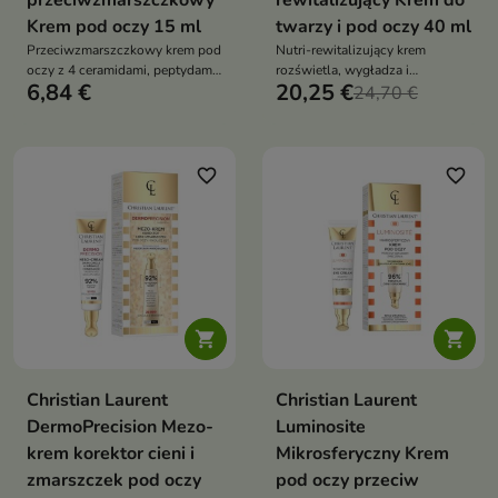
przeciwzmarszczkowy
rewitalizujący Krem do
Krem pod oczy 15 ml
twarzy i pod oczy 40 ml
Przeciwzmarszczkowy krem pod
Nutri-rewitalizujący krem
oczy z 4 ceramidami, peptydami,
rozświetla, wygładza i
6,84 €
20,25 €
bakuchiolem, kofeiną i kwasem
wzmacnia skórę zmęczoną
24,70 €
hialuronowym. Wygładza
stresem oksydacyjnym,
zmarszczki, redukuje cienie i
jednocześnie chroniąc ją przed
przywraca skórze elastyczność,
starzeniem i przywracając jej
jednocześnie wspierając barierę
energię oraz zdrowy blask
favorite_border
favorite_border
hydrolipidową


Christian Laurent
Christian Laurent
DermoPrecision Mezo-
Luminosite
krem korektor cieni i
Mikrosferyczny Krem
zmarszczek pod oczy
pod oczy przeciw