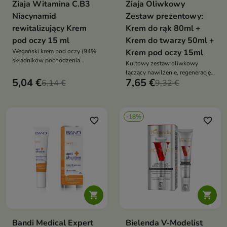
Ziaja Witamina C.B3
Ziaja Oliwkowy
Niacynamid
Zestaw prezentowy:
rewitalizujący Krem
Krem do rąk 80ml +
pod oczy 15 ml
Krem do twarzy 50ml +
Wegański krem pod oczy (94%
Krem pod oczy 15ml
składników pochodzenia
Kultowy zestaw oliwkowy
naturalnego), który intensywnie
łączący nawilżenie, regenerację i
nawilża, ujędrnia, rozświetla
5,04 €
7,65 €
6,14 €
ponadczasowy zapach –
9,32 €
spojrzenie i redukuje oznaki
kompletna pielęgnacja ciała i
zmęczenia, dzięki połączeniu
twarzy w klasycznym wydaniu
witamin C, B3, B5, B6, E oraz
wygładzających peptydów
-18%
favorite_border
favorite_border


Bandi Medical Expert
Bielenda V-Modelist