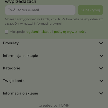
wyprzedażach
Możesz zrezygnować w każdej chwili. W tym celu należy odnaleźć
szczegóły w naszej informacji prawnej.
Akceptuję
regulamin sklepu
i
politykę prywatności
.
keyboard_arrow_down
Produkty
keyboard_arrow_down
Informacja o sklepie
keyboard_arrow_down
Kategorie
keyboard_arrow_down
Twoje konto
keyboard_arrow_down
Informacja o sklepie
Created by TOMP