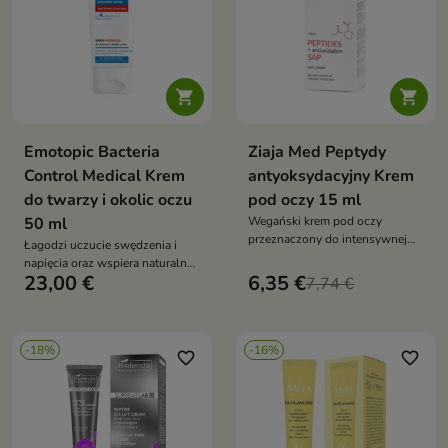


Emotopic Bacteria
Ziaja Med Peptydy
Control Medical Krem
antyoksydacyjny Krem
do twarzy i okolic oczu
pod oczy 15 ml
50 ml
Wegański krem pod oczy
przeznaczony do intensywnej
Łagodzi uczucie swędzenia i
pielęgnacji skóry wokół oczu.
napięcia oraz wspiera naturalne
Formuła z peptydami, pochodną
23,00 €
6,35 €
procesy regeneracji skóry.
7,74 €
witaminy C SAP, gliceryną
roślinną i olejem canola wspiera
regenerację, wygładzenie,
poprawę elastyczności oraz
-18%
-16%
favorite_border
favorite_border
redukcję widoczności
zmarszczek, pomagając
przywrócić skórze świeży i
wypoczęty wygląd