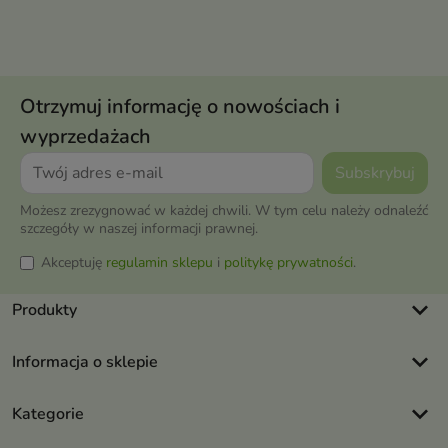
Otrzymuj informację o nowościach i
wyprzedażach
Możesz zrezygnować w każdej chwili. W tym celu należy odnaleźć
szczegóły w naszej informacji prawnej.
Akceptuję
regulamin sklepu
i
politykę prywatności
.
keyboard_arrow_down
Produkty
keyboard_arrow_down
Informacja o sklepie
keyboard_arrow_down
Kategorie