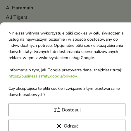
Al Haramain
All Tigers
AllNutrition
Niniejsza witryna wykorzystuje pliki cookies w celu świadczenia
Alpecin
usług na najwyższym poziomie i w sposób dostosowany do
Angel Schlesser
indywidualnych potrzeb. Opcjonalne pliki cookie służą zbieraniu
danych statystycznych lub dostarczaniu spersonalizowanych
Antonio Banderas
reklam, w tym z wykorzystaniem usług Google.
Anua
Informacje o tym, jak Google przetwarza dane, znajdziesz tutaj:
Anwen
https://business.safety.google/privacy/
.
Apieu
Czy akceptujesz te pliki cookie i związane z tym przetwarzanie
Apis
danych osobowych?
APLB
tune
Dostosuj
Aquolina
Ardell
clear
Odrzuć
Arencia