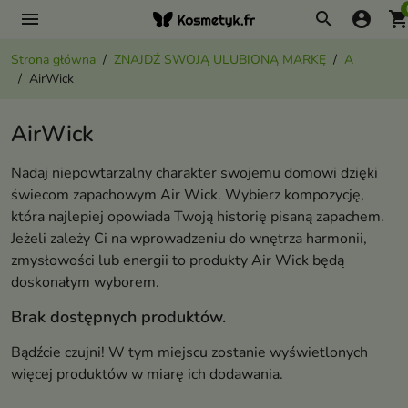
menu
search
account_circle
shopping_ca
Strona główna
ZNAJDŹ SWOJĄ ULUBIONĄ MARKĘ
A
AirWick
AirWick
Nadaj niepowtarzalny charakter swojemu domowi dzięki
świecom zapachowym Air Wick. Wybierz kompozycję,
która najlepiej opowiada Twoją historię pisaną zapachem.
Jeżeli zależy Ci na wprowadzeniu do wnętrza harmonii,
zmysłowości lub energii to produkty Air Wick będą
doskonałym wyborem.
Brak dostępnych produktów.
Bądźcie czujni! W tym miejscu zostanie wyświetlonych
więcej produktów w miarę ich dodawania.