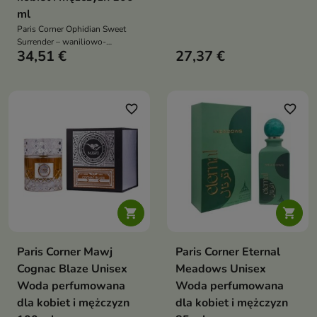
pistacje w otwarciu, jaśmin z
ml
heliotropem na drzewie
Paris Corner Ophidian Sweet
kaszmirowym, a w bazie karmel,
Surrender – waniliowo-
wanilia i drzewo sandałowe
34,51 €
27,37 €
gourmand unisex: czerwone
owoce i cytrusy w cukrowym
blasku, serce z wanilią, kakao i
różą, a w bazie tonka, bursztyn,
piżmo i nuty drzew
favorite_border
favorite_border


Paris Corner Mawj
Paris Corner Eternal
Cognac Blaze Unisex
Meadows Unisex
Woda perfumowana
Woda perfumowana
dla kobiet i mężczyzn
dla kobiet i mężczyzn