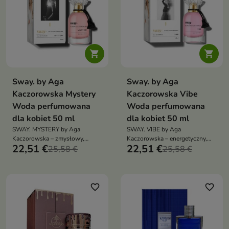


Sway. by Aga
Sway. by Aga
Kaczorowska Mystery
Kaczorowska Vibe
Woda perfumowana
Woda perfumowana
dla kobiet 50 ml
dla kobiet 50 ml
SWAY. MYSTERY by Aga
SWAY. VIBE by Aga
Kaczorowska – zmysłowy,
Kaczorowska – energetyczny,
22,51 €
22,51 €
elegancki i tajemniczy zapach
25,58 €
świeży zapach unisex, łączący
25,58 €
dla kobiet, łączący kwiatową
cytrusy i owoce z kremową
finezję z głęboką, waniliowo-
wanilią oraz ciepłą bazą
paczulową aurą
bursztynu i piżma. Esencja
dobrego nastroju.
favorite_border
favorite_border