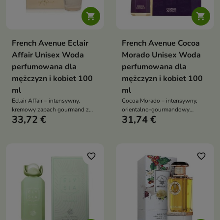


French Avenue Eclair
French Avenue Cocoa
Affair Unisex Woda
Morado Unisex Woda
perfumowana dla
perfumowana dla
mężczyzn i kobiet 100
mężczyzn i kobiet 100
ml
ml
Eclair Affair – intensywny,
Cocoa Morado – intensywny,
kremowy zapach gourmand z
orientalno-gourmandowy
33,72 €
31,74 €
nutą karmelu, wanilii i kokosa,
zapach unisex pełen przypraw,
który otula zmysłową, deserową
karmelu i kakao, który otula
aurą
ciepłem i tajemniczością
favorite_border
favorite_border