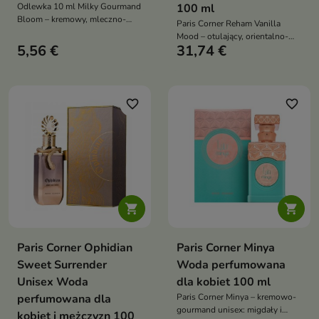
Odlewka 10 ml Milky Gourmand
100 ml
Bloom – kremowy, mleczno-
Paris Corner Reham Vanilla
gourmandowy zapach unisex z
Mood – otulający, orientalno-
nutami kakao, wanilii i tuberozy,
5,56 €
31,74 €
waniliowy unisex: ambrette i
idealny na chłodniejsze
imbir w rześkim otwarciu,
wieczory i codzienne otulenie
żywiczne serce, a w bazie
kremowa wanilia, skóra i piżmo
favorite_border
favorite_border


Paris Corner Ophidian
Paris Corner Minya
Sweet Surrender
Woda perfumowana
Unisex Woda
dla kobiet 100 ml
perfumowana dla
Paris Corner Minya – kremowo-
gourmand unisex: migdały i
kobiet i mężczyzn 100