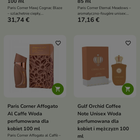
100 ml
85 ml
Paris Corner Mawj Cognac Blaze
Paris Corner Eternal Meadows –
– szlachetnie ciepły,
aromatyczno-fougère unisex:
31,74 €
17,16 €
charakterystyczny unisex: kawa i
zielony akord liści cedru, serce
mandarynka w otwarciu, mirra z
paczuli z kremową wanilią i
czarnym pieprzem w sercu, a w
otulające wykończenie lawendy
bazie wanilia, tonka i piżmo
oraz bursztynu
favorite_border
favorite_border


Paris Corner Affogato
Gulf Orchid Coffee
Al Caffe Woda
Note Unisex Woda
perfumowana dla
perfumowana dla
kobiet 100 ml
kobiet i mężczyzn 100
Paris Corner Affogato al Caffè –
ml