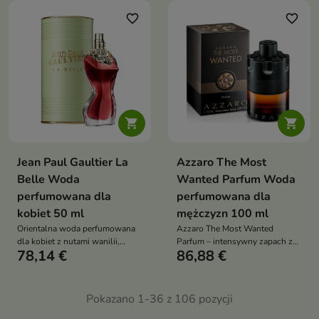
z wanilii, tonki, bursztynu i
paczuli – idealna na
favorite_border
favorite_border
chłodniejsze miesiące


Jean Paul Gaultier La
Azzaro The Most
Belle Woda
Wanted Parfum Woda
perfumowana dla
perfumowana dla
kobiet 50 ml
mężczyzn 100 ml
Orientalna woda perfumowana
Azzaro The Most Wanted
dla kobiet z nutami wanilii,
Parfum – intensywny zapach z
78,14 €
86,88 €
bergamotki i gruszki. Zmysłowy,
czerwonym imbirem, nutami
kobiecy zapach idealny na
drzew i wanilią bourbon. Męska,
wieczór
ognista kompozycja z klasą.
Pokazano 1-36 z 106 pozycji