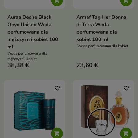


Auraa Desire Black
Armaf Tag Her Donna
Onyx Unisex Woda
di Terra Woda
perfumowana dla
perfumowana dla
mężczyzn i kobiet 100
kobiet 100 ml
ml
Woda perfumowana dla kobiet
Woda perfumowana dla
mężczyzn i kobiet
38,38 €
23,60 €
favorite_border
favorite_border

