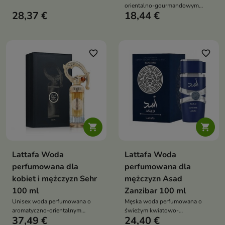
orientalno-gourmandowym
28,37 €
18,44 €
charakterze, łącząca świeże nuty
zieleni i cytryny z kremową
wanilią i białym piżmem –
elegancki, otulający zapach na
co dzień i chłodniejsze dni
favorite_border
favorite_border


Lattafa Woda
Lattafa Woda
perfumowana dla
perfumowana dla
kobiet i mężczyzn Sehr
mężczyzn Asad
100 ml
Zanzibar 100 ml
Unisex woda perfumowana o
Męska woda perfumowana o
aromatyczno-orientalnym
świeżym kwiatowo-
37,49 €
24,40 €
charakterze, łącząca cynamon i
gourmandowym charakterze,