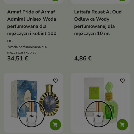
Armaf Pride of Armaf
Lattafa Rouat Al Oud
Admiral Unisex Woda
Odlewka Wody
perfumowana dla
perfumowanej dla
mężczyzn i kobiet 100
mężczyzn 10 ml
ml
Woda perfumowana dla
mężczyzn i kobiet
34,51 €
4,86 €
favorite_border
favorite_border

