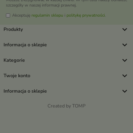
szczegóły w naszej informacji prawnej.
Akceptuję
regulamin sklepu
i
politykę prywatności
.
keyboard_arrow_down
Produkty
keyboard_arrow_down
Informacja o sklepie
keyboard_arrow_down
Kategorie
keyboard_arrow_down
Twoje konto
keyboard_arrow_down
Informacja o sklepie
Created by TOMP