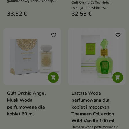
gourmandowy unisex: esencja
Gulf Orchid Coffee Note –
świeżo zaparzonej kawy,
esencja „flat white” w
pudrowy heliotrop i jaśmin w
33,52 €
32,53 €
perfumach: świeża czarna kawa,
sercu, a na finiszu karmel,
kremowa wanilia ze śmietanką i
wanilia i suche drewno
przytulny finisz piżma z
miękkimi nutami drzewnymi
favorite_border
favorite_border


Gulf Orchid Angel
Lattafa Woda
Musk Woda
perfumowana dla
perfumowana dla
kobiet i mężczyzn
kobiet 60 ml
Thameen Collection
Wild Vanille 100 ml
Damska woda perfumowana o