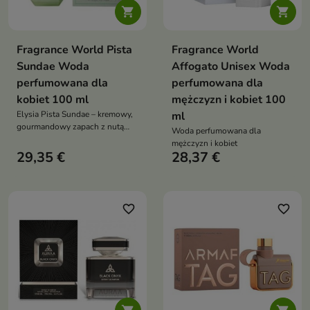


Fragrance World Pista
Fragrance World
Sundae Woda
Affogato Unisex Woda
perfumowana dla
perfumowana dla
kobiet 100 ml
mężczyzn i kobiet 100
Elysia Pista Sundae – kremowy,
ml
gourmandowy zapach z nutą
Woda perfumowana dla
pistacji, lodów i wanilii, który
mężczyzn i kobiet
otula jak deser i zachwyca
29,35 €
28,37 €
słodką elegancją
favorite_border
favorite_border