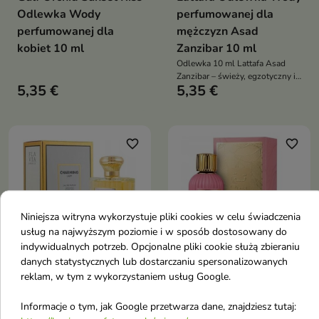
Odlewka Wody
perfumowanej dla
perfumowanej dla
mężczyzn Asad
kobiet 10 ml
Zanzibar 10 ml
Odlewka 10 ml Lattafa Asad
Zanzibar – świeży, egzotyczny i
5,35 €
5,35 €
zmysłowy zapach dla mężczyzn
z nutami kokosa, wanilii,
lawendy i kadzidła
favorite_border
favorite_border
Niniejsza witryna wykorzystuje pliki cookies w celu świadczenia
usług na najwyższym poziomie i w sposób dostosowany do
indywidualnych potrzeb. Opcjonalne pliki cookie służą zbieraniu


danych statystycznych lub dostarczaniu spersonalizowanych
reklam, w tym z wykorzystaniem usług Google.
Flavia Odlewka Wody
Paris Corner Qissa Pink
perfumowanej dla
Odlewka Wody
Informacje o tym, jak Google przetwarza dane, znajdziesz tutaj: