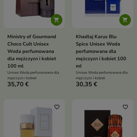


Ministry of Gourmand
Khadlaj Karus Blu
Choco Cult Unisex
Spice Unisex Woda
Woda perfumowana
perfumowana dla
dla mężczyzn i kobiet
mężczyzn i kobiet 100
100 ml
ml
Unisex Woda perfumowana dla
Unisex Woda perfumowana dla
mężczyzn i kobiet
mężczyzn i kobiet
35,70 €
30,35 €
favorite_border
favorite_border