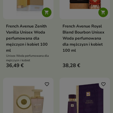


French Avenue Zenith
French Avenue Royal
Vanilla Unisex Woda
Blend Bourbon Unisex
perfumowana dla
Woda perfumowana
mężczyzn i kobiet 100
dla mężczyzn i kobiet
ml
100 ml
Unisex Woda perfumowana dla
mężczyzn i kobiet
36,49 €
38,28 €
favorite_border
favorite_border