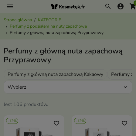
menu
search
account_circle
shopping_ca
Strona główna
KATEGORIE
Perfumy z podziałem na nuty zapachowe
Perfumy z główną nuta zapachową Przyprawowy
Perfumy z główną nuta zapachową
Przyprawowy
Perfumy z główną nuta zapachową Kakaowy
Perfumy z 
Wybierz
expand_more
Jest 106 produktów.
-12%
-12%
favorite_border
favorite_border