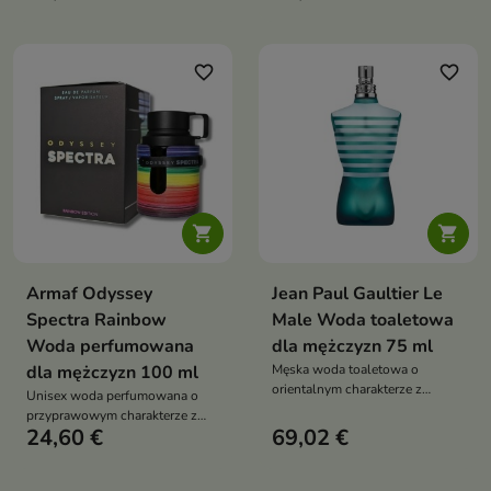
gorzkie migdały z sercem
łącząca lawendę i pieprz z
jaśminu - zamknięta w flakonie
nutami kokosowej wody, irysa,
ozdobionym złotym smokiem
soli, wanilii i kadzidła – idealna
na ciepłe dni i codzienne okazje
favorite_border
favorite_border


Armaf Odyssey
Jean Paul Gaultier Le
Spectra Rainbow
Male Woda toaletowa
Woda perfumowana
dla mężczyzn 75 ml
dla mężczyzn 100 ml
Męska woda toaletowa o
orientalnym charakterze z
Unisex woda perfumowana o
nutami mięty, lawendy i wanilii.
przyprawowym charakterze z
Klasyczny zapach w kultowym
24,60 €
69,02 €
nutami cynamonu, jabłka i
flakonie w kształcie torsu,
bergamotki, uzupełniona
idealny na wieczór i zimę
kwiatowym sercem i ciepłą bazą