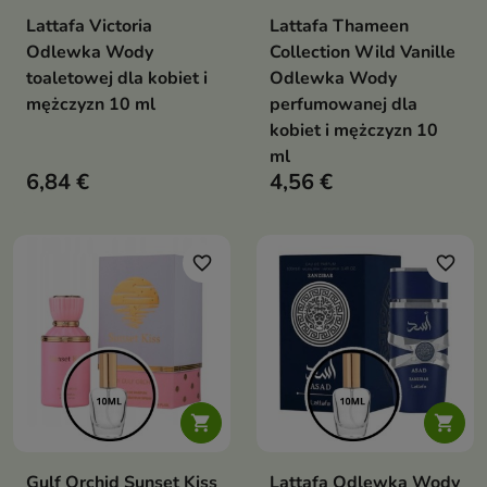
Lattafa Victoria
Lattafa Thameen
Odlewka Wody
Collection Wild Vanille
toaletowej dla kobiet i
Odlewka Wody
mężczyzn 10 ml
perfumowanej dla
kobiet i mężczyzn 10
ml
6,84 €
4,56 €
favorite_border
favorite_border


Gulf Orchid Sunset Kiss
Lattafa Odlewka Wody