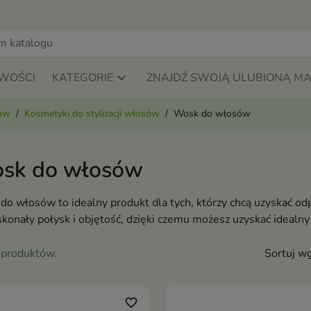
WOŚCI
KATEGORIE
ZNAJDŹ SWOJĄ ULUBIONĄ M
sów
Kosmetyki do stylizacji włosów
Wosk do włosów
sk do włosów
o włosów to idealny produkt dla tych, którzy chcą uzyskać o
konały połysk i objętość, dzięki czemu możesz uzyskać idealny
 produktów.
Sortuj wg
favorite_border