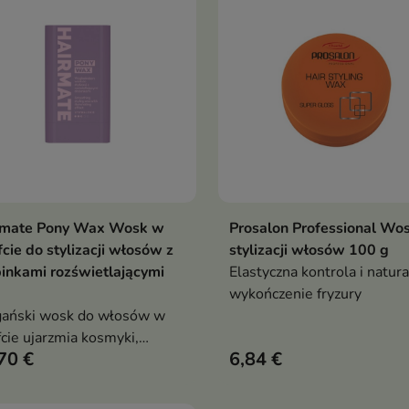
rmate Pony Wax Wosk w
Prosalon Professional Wo
Dodaj do koszyka
Dodaj do koszy


fcie do stylizacji włosów z
stylizacji włosów 100 g
inkami rozświetlającymi
Elastyczna kontrola i natur
g
wykończenie fryzury
ański wosk do włosów w
fcie ujarzmia kosmyki,
70 €
6,84 €
adza i nabłyszcza dzięki
ralnym woskom i olejom
innym