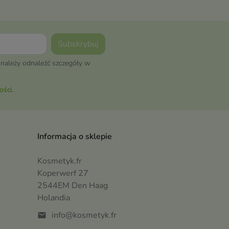
należy odnaleźć szczegóły w
ości
.
Informacja o sklepie
Kosmetyk.fr
Koperwerf 27
2544EM Den Haag
Holandia
info@kosmetyk.fr
mail