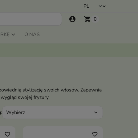
account_circle
shopping_cart
0
ARKĘ
O NAS
dpowiednią stylizację swoich włosów. Zapewnia
 wygląd swojej fryzury.
Wybierz
:
expand_more
favorite_border
favorite_border