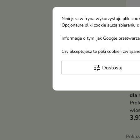
Niniejsza witryna wykorzystuje pliki c
Opcjonalne pliki cookie służą zbierani
Informacje o tym, jak Google przetwarza 
Czy akceptujesz te pliki cookie i związ
tune
Dostosuj
Isa
dla
Prof
wło
3,9
Pokaza