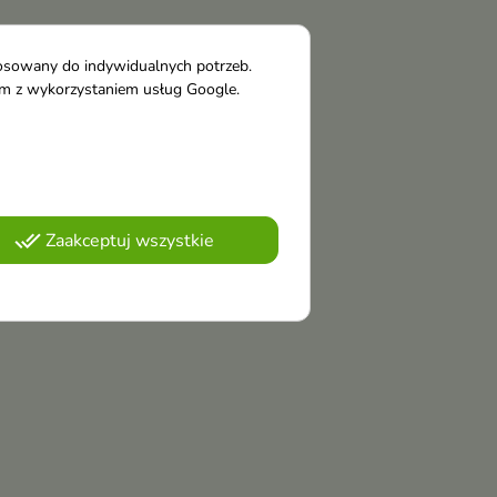
tosowany do indywidualnych potrzeb.
tym z wykorzystaniem usług Google.
done_all
Zaakceptuj wszystkie