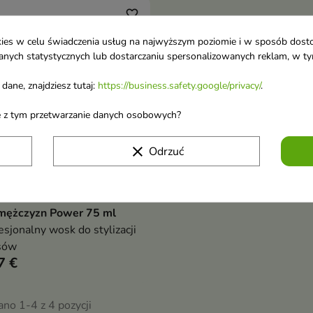
favorite_border
ookies w celu świadczenia usług na najwyższym poziomie i w sposób dos
u danych statystycznych lub dostarczaniu spersonalizowanych reklam, w 
dane, znajdziesz tutaj:
https://business.safety.google/privacy/
.
ane z tym przetwarzanie danych osobowych?
clear
Odrzuć
na Men Wosk do włosów
Dodaj do koszyka

 mężczyzn Power 75 ml
esjonalny wosk do stylizacji
sów
7 €
no 1-4 z 4 pozycji