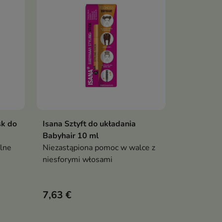
sk do
Isana Sztyft do układania
ka
Dodaj do koszyka

Babyhair 10 ml
alne
Niezastąpiona pomoc w walce z
niesforymi włosami
7,63 €