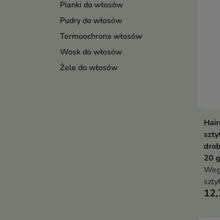
Pianki do włosów
Pudry do włosów
Termoochrona włosów
Wosk do włosów
Żele do włosów
Hai
szty
drob
20 
Weg
szty
12,
wygł
natu
rośl