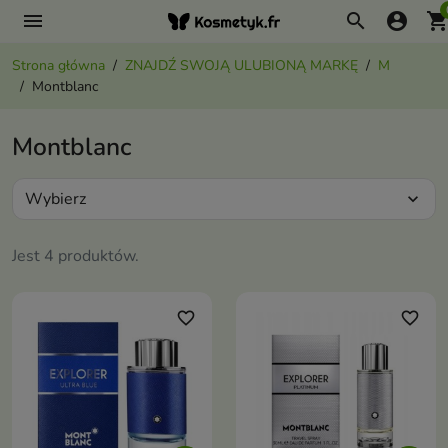
menu
search
account_circle
shopping_ca
Strona główna
ZNAJDŹ SWOJĄ ULUBIONĄ MARKĘ
M
Montblanc
Montblanc
Wybierz
expand_more
Jest 4 produktów.
favorite_border
favorite_border