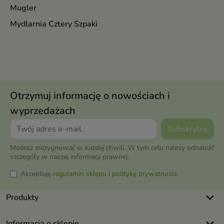
Mugler
Mydlarnia Cztery Szpaki
Otrzymuj informację o nowościach i
wyprzedażach
Możesz zrezygnować w każdej chwili. W tym celu należy odnaleźć
szczegóły w naszej informacji prawnej.
Akceptuję
regulamin sklepu
i
politykę prywatności
.
keyboard_arrow_down
Produkty
keyboard_arrow_down
Informacja o sklepie