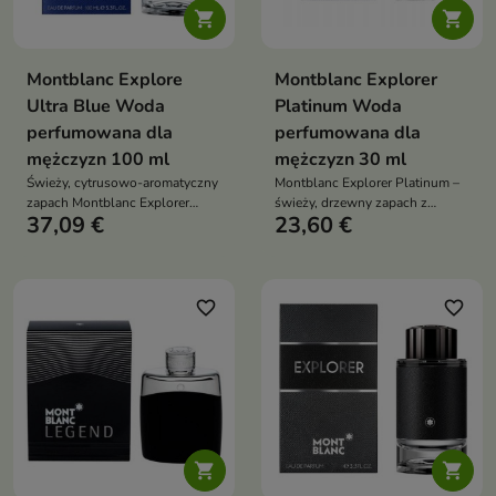


Montblanc Explore
Montblanc Explorer
Ultra Blue Woda
Platinum Woda
perfumowana dla
perfumowana dla
mężczyzn 100 ml
mężczyzn 30 ml
Świeży, cytrusowo-aromatyczny
Montblanc Explorer Platinum –
zapach Montblanc Explorer
świeży, drzewny zapach z
37,09 €
23,60 €
Ultra Blue dla mężczyzn
fioletowymi liśćmi, szałwią i
pełnych energii
cedrem to zapach przygody i
siły, idealny dla nowoczesnego
mężczyzny
favorite_border
favorite_border

