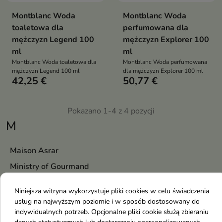
Montblanc Woda
Montblanc Woda
toaletowa dla
perfumowana dla
mężczyzn Legend 100
mężczyzn Explorer 100
ml
ml
Montblanc Woda toaletowa dla
Montblanc Woda perfumowana
mężczyzn Legend 100 ml
dla mężczyzn Explorer 100 ml
42,25 €
50,77 €
Pokazano 1-4 z 4 pozycji
M
Maison Asrar
Ministry of Gourmand
Mysterium
Niniejsza witryna wykorzystuje pliki cookies w celu świadczenia
Mediderm
usług na najwyższym poziomie i w sposób dostosowany do
indywidualnych potrzeb. Opcjonalne pliki cookie służą zbieraniu
Mixsoon