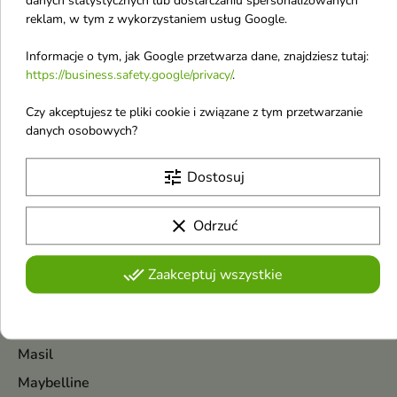
danych statystycznych lub dostarczaniu spersonalizowanych
Menokin
reklam, w tym z wykorzystaniem usług Google.
Moev
Informacje o tym, jak Google przetwarza dane, znajdziesz tutaj:
Medi-Peel
https://business.safety.google/privacy/
.
Max Factor
Czy akceptujesz te pliki cookie i związane z tym przetwarzanie
Ma:nyo
danych osobowych?
Made in Lab
tune
Dostosuj
Maison Francis Kurkdjian
Malibu
clear
Odrzuć
Mancera
Marc Jacobs
done_all
Zaakceptuj wszystkie
Marion
Mary&May
Masil
Maybelline