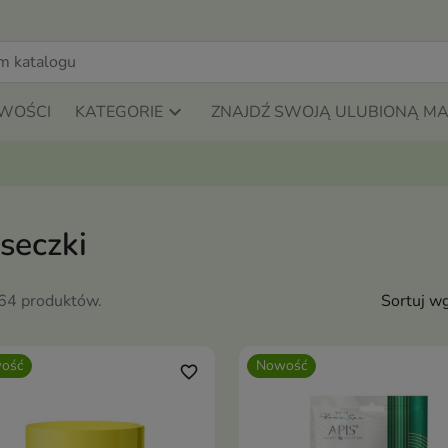
WOŚCI
KATEGORIE
ZNAJDŹ SWOJĄ ULUBIONĄ M
seczki
564 produktów.
Sortuj wg
ość
Nowość
favorite_border