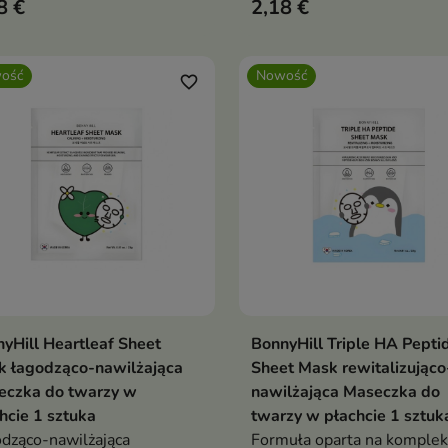
8 €
2,18 €
n energii wygląd.
zapewnia skórze intensywn
pielęgnację i pomaga przyw
jej zdrowy, promienny wygl
ość
Nowość
favorite_border
yHill Heartleaf Sheet
BonnyHill Triple HA Pepti
Dodaj do koszyka
Dodaj do koszy


k łagodząco-nawilżająca
Sheet Mask rewitalizująco
eczka do twarzy w
nawilżająca Maseczka do
hcie 1 sztuka
twarzy w płachcie 1 sztuk
dząco-nawilżająca
Formuła oparta na komplek