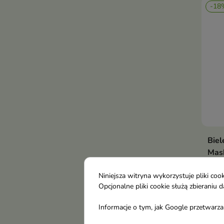
-18
Biel
Mask
rozś
twar
Niniejsza witryna wykorzystuje pliki c
Opcjonalne pliki cookie służą zbierani
Już 
cera
Informacje o tym, jak Google przetwarza 
2,6
prom