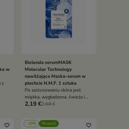
Bielenda serumMASK
ka
Dodaj do koszyka

ka w
Molecular Technology
nawilżająca Maska-serum w
 z
płachcie N.M.F. 1 sztuka
Po zastosowaniu skóra jest
miękka, wygładzona, świeża i
2,19 €
pełna blasku.
2,68 €
-18%
Nowość
favorite_border
favorite_border