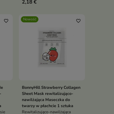
2,18 €
ą
wspiera pielęgnację skóry
rócić
wymagającej wygładzenia,
ąd.
odżywienia i poprawy jędrności.
Nowość
favorite_border
favorite_border
de
BonnyHill Strawberry Collagen
ka
Dodaj do koszyka

-
Sheet Mask rewitalizująco-
nawilżająca Maseczka do
a
twarzy w płachcie 1 sztuka
sie
Rewitalizująco-nawilżająca