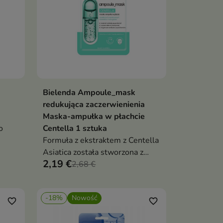
Bielenda Ampoule_mask
ka
Dodaj do koszyka

redukująca zaczerwienienia
Maska-ampułka w płachcie
o
Centella 1 sztuka
Formuła z ekstraktem z Centella
Asiatica została stworzona z
2,19 €
myślą o skórze wrażliwej,
2,68 €
reaktywnej i skłonnej do
zaczerwienień.
-18%
Nowość
favorite_border
favorite_border