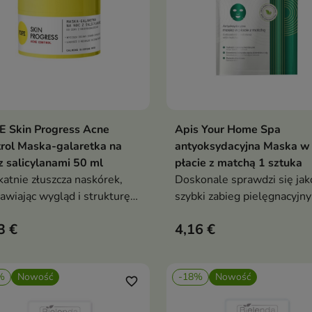
E Skin Progress Acne
Apis Your Home Spa
Dodaj do koszyka
Dodaj do koszy


rol Maska-galaretka na
antyoksydacyjna Maska w
z salicylanami 50 ml
płacie z matchą 1 sztuka
katnie złuszcza naskórek,
Doskonale sprawdzi się jak
awiając wygląd i strukturę
szybki zabieg pielęgnacyjny
y
3 €
4,16 €
%
Nowość
-18%
Nowość
favorite_border