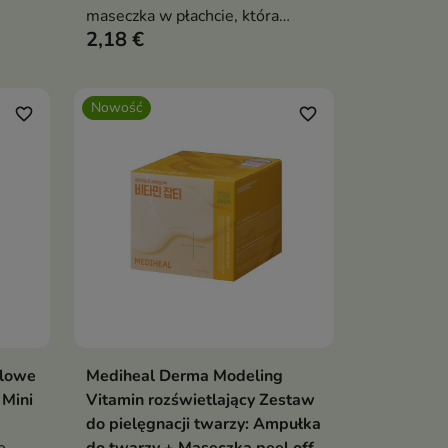
maseczka w płachcie, która
2,18 €
ach
intensywnie pielęgnuje skórę
ość
już podczas jednego
zastosowania.
Nowość
favorite_border
favorite_border
elowe
Mediheal Derma Modeling
ka
Dodaj do koszyka

 Mini
Vitamin rozświetlający Zestaw
do pielęgnacji twarzy: Ampułka
o
do twarzy + Maseczka peel off