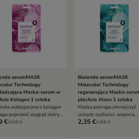
lenda serumMASK
Bielenda serumMASK
Dodaj do koszyka
Dodaj do koszy


cular Technology
Molecular Technology
ładzająca Maska-serum w
regenerująca Maska-seru
hcie Kolagen 1 sztuka
płachcie Aloes 1 sztuka
uła wzbogacona o kolagen
Maska pomaga zmniejszyć
ga poprawić wygląd skóry,
uczucie suchości, wspiera
9 €
2,35 €
era jej sprężystość oraz
2,68 €
odbudowę skóry oraz zape
2,68 €
wraca cerze świeży i
natychmiastowy efekt
dszy wygląd
odświeżenia