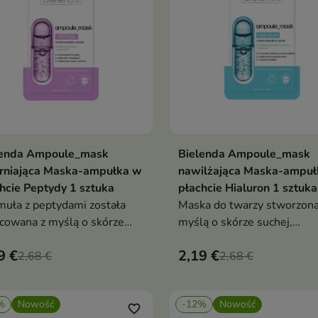
lenda Ampoule_mask
Bielenda Ampoule_mask
Dodaj do koszyka
Dodaj do koszy


drniająca Maska-ampułka w
nawilżająca Maska-ampuł
hcie Peptydy 1 sztuka
płachcie Hialuron 1 sztuka
uła z peptydami została
Maska do twarzy stworzona
cowana z myślą o skórze
myślą o skórze suchej,
gającej poprawy jędrności,
odwodnionej i pozbawionej
9 €
2,19 €
adzenia i intensywnego
2,68 €
komfortu.
2,68 €
lżenia
%
Nowość
-12%
Nowość
favorite_border