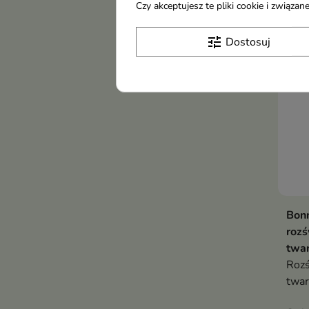
świe
Czy akceptujesz te pliki cookie i związ
Now
tune
Dostosuj
Bonn
rozś
twar
Rozś
twar
przy