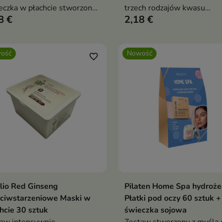
czka w płachcie stworzona
trzech rodzajów kwasu
8 €
2,18 €
ślą o pielęgnacji skóry
hialuronowego oraz peptyd
liwej, podrażnionej i
pomaga poprawić elastyczn
dnionej.
skóry
ość
Nowość
favorite_border
lio Red Ginseng
Pilaten Home Spa hydroż
Dodaj do koszyka
Dodaj do koszy


eciwstarzeniowe Maski w
Płatki pod oczy 60 sztuk +
hcie 30 sztuk
świeczka sojowa
aw intensywnie
Zestaw stworzony z myślą 