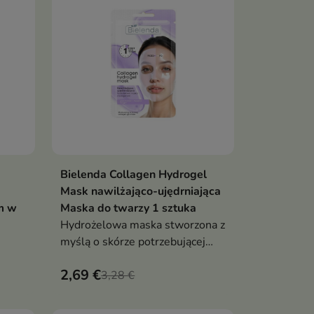
Bielenda Collagen Hydrogel
ka
Dodaj do koszyka

Mask nawilżająco-ujędrniająca
m w
Maska do twarzy 1 sztuka
Hydrożelowa maska stworzona z
myślą o skórze potrzebującej
intensywnego nawilżenia oraz
2,69 €
wnia
poprawy jędrności.
3,28 €