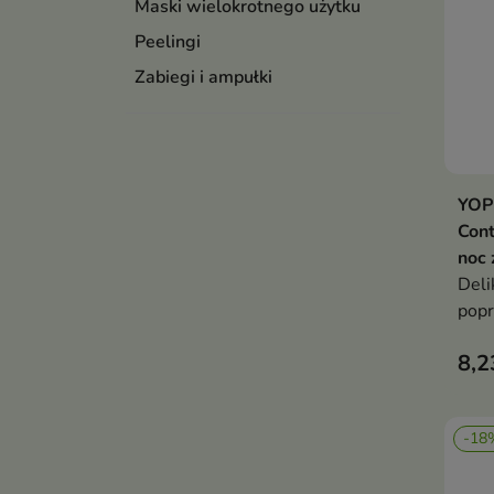
Maski wielokrotnego użytku
Peelingi
Zabiegi i ampułki
YOP
Cont
noc 
Deli
popr
skór
8,2
-18