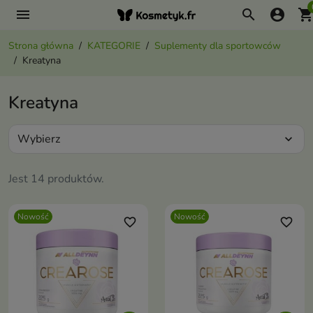
menu
search
account_circle
shopping_ca
Strona główna
KATEGORIE
Suplementy dla sportowców
Kreatyna
Kreatyna
Wybierz
expand_more
Jest 14 produktów.
Nowość
Nowość
favorite_border
favorite_border