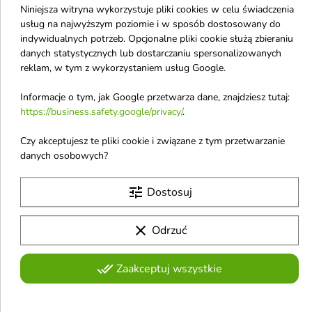
Niniejsza witryna wykorzystuje pliki cookies w celu świadczenia
favorite_border
favorite_border
usług na najwyższym poziomie i w sposób dostosowany do
indywidualnych potrzeb. Opcjonalne pliki cookie służą zbieraniu
danych statystycznych lub dostarczaniu spersonalizowanych
reklam, w tym z wykorzystaniem usług Google.
Informacje o tym, jak Google przetwarza dane, znajdziesz tutaj:
https://business.safety.google/privacy/
.


Czy akceptujesz te pliki cookie i związane z tym przetwarzanie
AllNutrition Creatine
SFD Creatine 400
danych osobowych?
Muscle Max 500 g
kapsułek
16,40 €
27,08 €
tune
Dostosuj
clear
Odrzuć
Obecnie brak na stanie
Obecnie brak na stanie
favorite_border
favorite_border
done_all
Zaakceptuj wszystkie