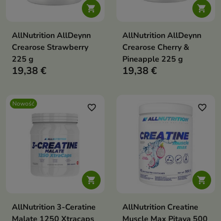


AllNutrition AllDeynn
AllNutrition AllDeynn
Crearose Strawberry
Crearose Cherry &
225 g
Pineapple 225 g
19,38 €
19,38 €
Nowość
favorite_border
favorite_border


AllNutrition 3-Ceratine
AllNutrition Creatine
Malate 1250 Xtracaps
Muscle Max Pitaya 500