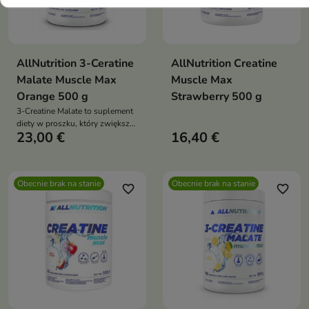
AllNutrition 3-Ceratine
AllNutrition Creatine
Malate Muscle Max
Muscle Max
Orange 500 g
Strawberry 500 g
3-Creatine Malate to suplement
diety w proszku, który zwiększa
23,00 €
16,40 €
wydolność fizyczną, wspiera
siłę mięśni i pomaga utrzymać
wysoki poziom energii podczas
treningu
Obecnie brak na stanie
Obecnie brak na stanie
favorite_border
favorite_border