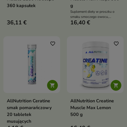
360 kapsułek
g
Suplement diety w proszku o
smaku smoczego owocu,
36,11 €
16,40 €
zawierający monohydrat
kreatyny oraz taurynę
favorite_border
favorite_border


AllNutrition Ceratine
AllNutrition Creatine
smak pomarańczowy
Muscle Max Lemon
20 tabletek
500 g
musujących