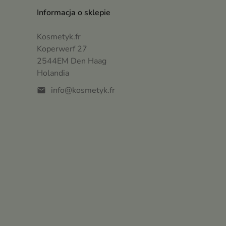
Informacja o sklepie
Kosmetyk.fr
Koperwerf 27
2544EM Den Haag
Holandia
info@kosmetyk.fr
mail