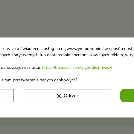
ookies w celu świadczenia usług na najwyższym poziomie i w sposób dos
u danych statystycznych lub dostarczaniu spersonalizowanych reklam, w 
dane, znajdziesz tutaj:
https://business.safety.google/privacy/
.
ane z tym przetwarzanie danych osobowych?
 o nowościach i
wyprzedażach
clear
Odrzuć
Możesz zrezygnować w każdej chwili. W tym celu 
naszej informacji prawnej.
Akceptuję
regulamin sklepu
i
politykę prywatn