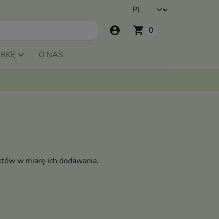
account_circle
shopping_cart
0
ARKĘ
O NAS
któw w miarę ich dodawania.