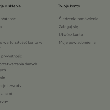
ja o sklepie
Twoje konto
płatności
Śledzenie zamówienia
a
Zaloguj się
Utwórz konto
o warto założyć konto w
Moje powiadomienia
?
a prywatności
przetwarzania danych
ych
min
cje i zwroty
 z nami
rony