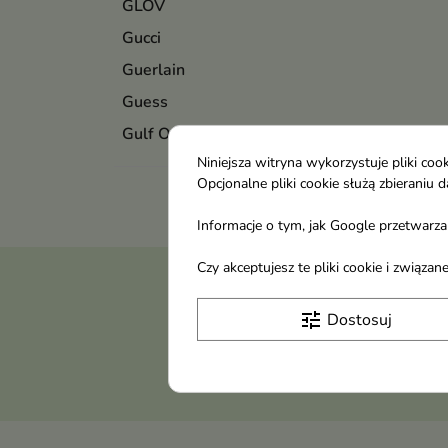
GLOV
Gucci
Guerlain
Guess
Gulf Orchid
Niniejsza witryna wykorzystuje pliki c
Opcjonalne pliki cookie służą zbierani
Informacje o tym, jak Google przetwarza 
Czy akceptujesz te pliki cookie i związ
Otrzymuj informację
tune
Dostosuj