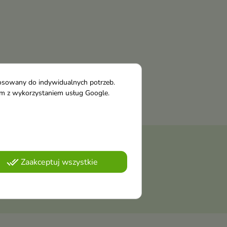
tosowany do indywidualnych potrzeb.
tym z wykorzystaniem usług Google.
done_all
Zaakceptuj wszystkie
należy odnaleźć szczegóły w
ości
.