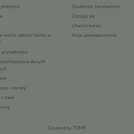
płatności
Śledzenie zamówienia
a
Zaloguj się
Utwórz konto
o warto założyć konto w
Moje powiadomienia
?
a prywatności
przetwarzania danych
ych
min
cje i zwroty
 z nami
rony
Created by TOMP