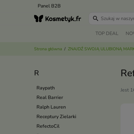
Panel B2B
search
TOP DEAL
NO
Strona główna
ZNAJDŹ SWOJĄ ULUBIONĄ MAR
Re
R
Raypath
Jest 
Real Barrier
Ralph Lauren
Receptury Zielarki
RefectoCil