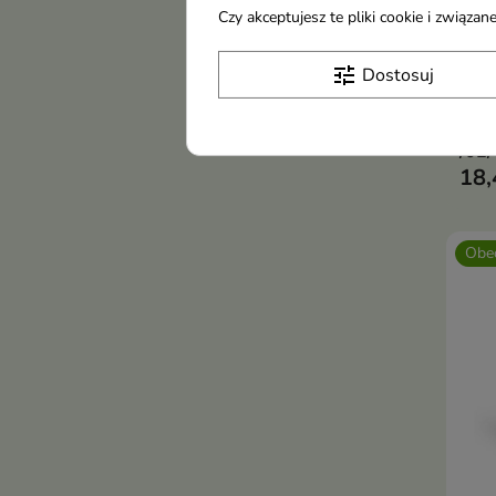
Czy akceptujesz te pliki cookie i związ
tune
Dostosuj
Ref
Kred
/02
18,
Obec