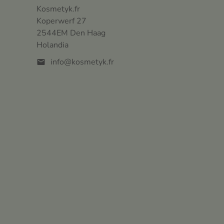
Kosmetyk.fr
Koperwerf 27
2544EM Den Haag
Holandia
info@kosmetyk.fr
mail