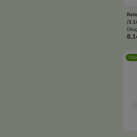
Refe
/3.1
Dług
8,1
Obec