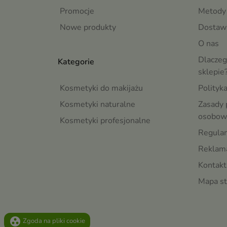
Promocje
Metody 
Nowe produkty
Dostaw
O nas
Dlaczeg
Kategorie
sklepie
Kosmetyki do makijażu
Polityk
Kosmetyki naturalne
Zasady 
osobow
Kosmetyki profesjonalne
Regula
Reklama
Kontakt
Mapa st
group_work
Zgoda na pliki cookie