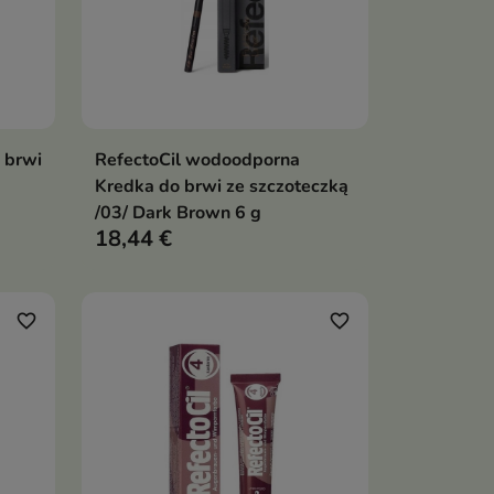
i brwi
RefectoCil wodoodporna
ka
Dodaj do koszyka

Kredka do brwi ze szczoteczką
/03/ Dark Brown 6 g
18,44 €
favorite_border
favorite_border