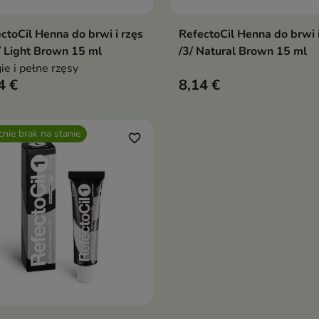
ctoCil Henna do brwi i rzęs
RefectoCil Henna do brwi i
Pokaż szczegóły
Pokaż szczegóły
/ Light Brown 15 ml
/3/ Natural Brown 15 ml
ie i pełne rzęsy
4 €
8,14 €
nie brak na stanie
favorite_border