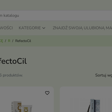
WOŚCI
KATEGORIE
ZNAJDŹ SWOJĄ ULUBIONĄ M
KĘ
R
RefectoCil
fectoCil
16 produktów.
Sortuj wg
favorite_border