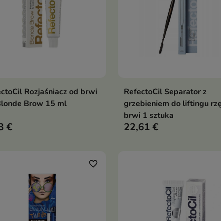
ctoCil Rozjaśniacz od brwi
RefectoCil Separator z
Dodaj do koszyka
Dodaj do koszy


Blonde Brow 15 ml
grzebieniem do liftingu rzę
brwi 1 sztuka
3 €
22,61 €
favorite_border