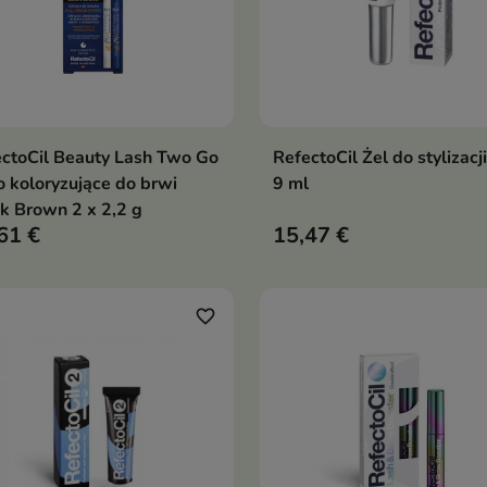
ctoCil Beauty Lash Two Go
RefectoCil Żel do stylizacj
Dodaj do koszyka
Dodaj do koszy


o koloryzujące do brwi
9 ml
k Brown 2 x 2,2 g
61 €
15,47 €
favorite_border