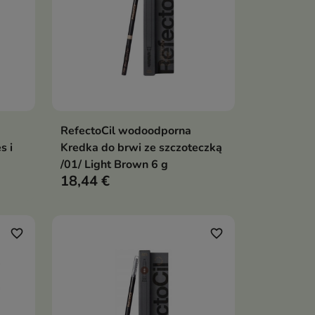
RefectoCil wodoodporna
ka
Dodaj do koszyka

s i
Kredka do brwi ze szczoteczką
/01/ Light Brown 6 g
18,44 €
favorite_border
favorite_border