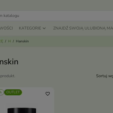
WOŚCI
KATEGORIE
ZNAJDŹ SWOJĄ ULUBIONĄ M
KĘ
H
Hanskin
nskin
 produkt.
Sortuj wg
%
OUTLET
favorite_border