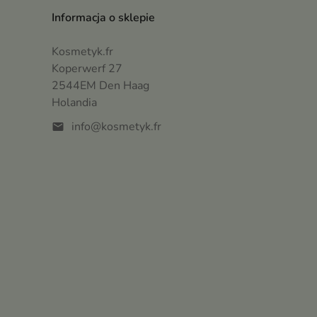
Informacja o sklepie
Kosmetyk.fr
Koperwerf 27
2544EM Den Haag
Holandia
info@kosmetyk.fr
mail