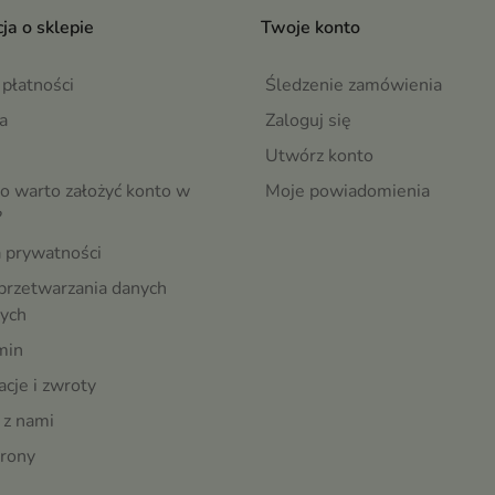
ja o sklepie
Twoje konto
płatności
Śledzenie zamówienia
a
Zaloguj się
Utwórz konto
o warto założyć konto w
Moje powiadomienia
?
a prywatności
przetwarzania danych
ych
min
cje i zwroty
 z nami
rony