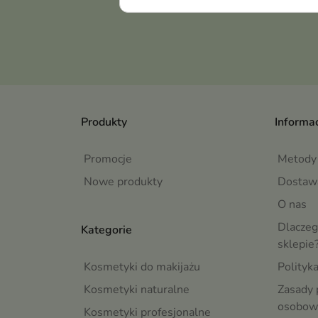
Produkty
Informac
Promocje
Metody 
Nowe produkty
Dostaw
O nas
Dlaczeg
Kategorie
sklepie
Kosmetyki do makijażu
Polityk
Kosmetyki naturalne
Zasady 
osobow
Kosmetyki profesjonalne