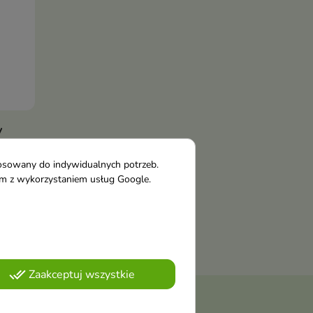
y
ka
la
tosowany do indywidualnych potrzeb.
tym z wykorzystaniem usług Google.
done_all
Zaakceptuj wszystkie