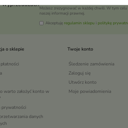
wyprzedażach
Możesz zrezygnować w każdej chwili. W tym celu 
naszej informacji prawnej.
Akceptuję
regulamin sklepu
i
politykę prywatn
ja o sklepie
Twoje konto
płatności
Śledzenie zamówienia
a
Zaloguj się
Utwórz konto
o warto założyć konto w
Moje powiadomienia
?
a prywatności
przetwarzania danych
ych