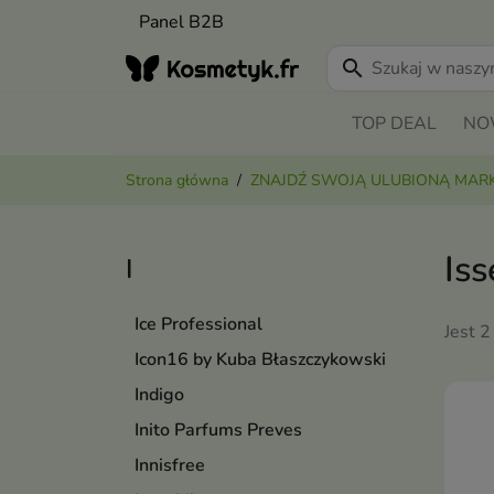
Panel B2B
search
TOP DEAL
NO
Strona główna
ZNAJDŹ SWOJĄ ULUBIONĄ MAR
Is
I
Ice Professional
Jest 2
Icon16 by Kuba Błaszczykowski
Indigo
Inito Parfums Preves
Innisfree