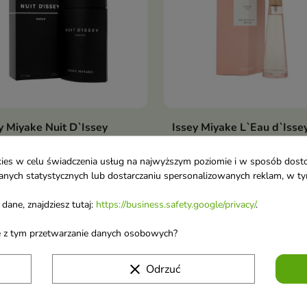
y Miyake Nuit D`Issey
Issey Miyake L`Eau d`Isse
Dodaj do koszyka
Dodaj do koszy


fum 75 ml
Pivoine Woda toaletowa d
fum
kobiet 50 ml
ookies w celu świadczenia usług na najwyższym poziomie i w sposób dos
Woda toaletowa dla kobiet
u danych statystycznych lub dostarczaniu spersonalizowanych reklam, w 
49 €
67,84 €
dane, znajdziesz tutaj:
https://business.safety.google/privacy/
.
no 1-2 z 2 pozycji
ane z tym przetwarzanie danych osobowych?
clear
Odrzuć
 o nowościach i