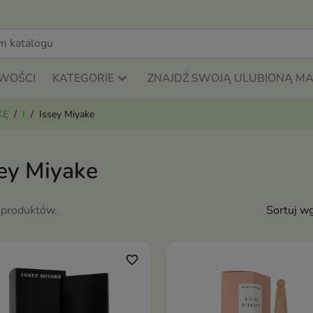
WOŚCI
KATEGORIE
ZNAJDŹ SWOJĄ ULUBIONĄ M
KĘ
I
Issey Miyake
sey Miyake
 produktów.
Sortuj wg
favorite_border