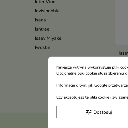
Inter Vion
Invisibobble
Isana
Isntree
Issey Miyake
Iwostin
Isse
Par
Par
Niniejsza witryna wykorzystuje pliki c
Opcjonalne pliki cookie służą zbierani
61,
Informacje o tym, jak Google przetwarza 
Pokaza
Czy akceptujesz te pliki cookie i związ
tune
Dostosuj
Otrzymuj informację