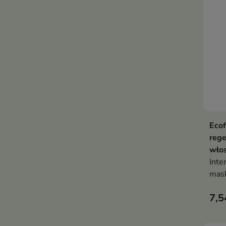
Ecof
rege
wło
Inte
mask
znis
7,5
wyma