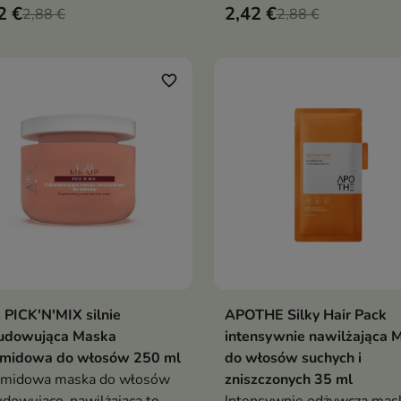
2 €
2,42 €
nerująca, która w kilka
2,88 €
do włosów, która w zaledw
2,88 €
t wzmacnia włosy,
kilka minut wygładza, nawil
dowuje ich strukturę i
nadaje spektakularny efekt t
wraca im zdrowy wygląd
favorite_border
 PICK'N'MIX silnie
APOTHE Silky Hair Pack
Dodaj do koszyka
Dodaj do koszy


udowująca Maska
intensywnie nawilżająca 
amidowa do włosów 250 ml
do włosów suchych i
amidowa maska do włosów
zniszczonych 35 ml
dowująco-nawilżająca to
Intensywnie odżywcza mas