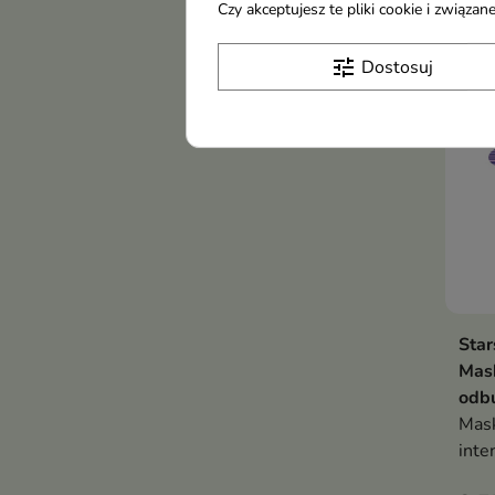
tony
Czy akceptujesz te pliki cookie i związ
przy
-16
blas
tune
Dostosuj
Star
Mas
odb
Mask
inte
kura