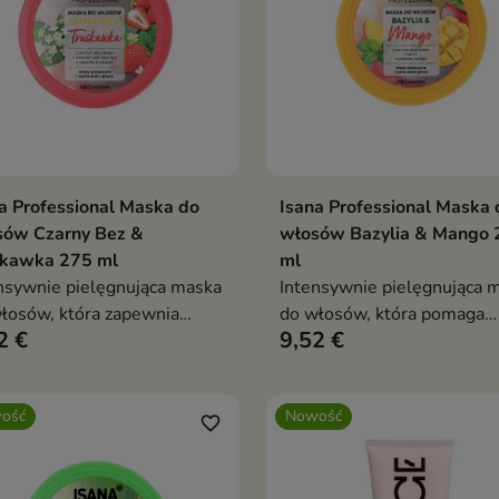
a Professional Maska do
Isana Professional Maska 
Dodaj do koszyka
Dodaj do koszy


sów Czarny Bez &
włosów Bazylia & Mango 
skawka 275 ml
ml
nsywnie pielęgnująca maska
Intensywnie pielęgnująca 
łosów, która zapewnia
do włosów, która pomaga
2 €
9,52 €
mom odpowiednią dawkę
przywrócić pasmom miękko
lżenia i odżywienia.
gładkość i zdrowy wygląd.
ość
Nowość
favorite_border