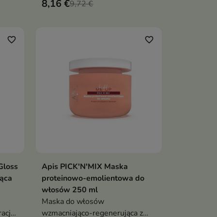
8,16 €
zność,
kuracja, która odbudowuje
9,72 €
włosy, wzmacnia je i przywraca
im blask oraz jedwabistą
gładkość
favorite_border
favorite_border
Gloss
Apis PICK'N'MIX Maska
ka
Dodaj do koszyka

ąca
proteinowo-emolientowa do
włosów 250 ml
Maska do włosów
acja
wzmacniająco-regenerująca z