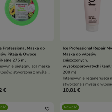
a Professional Maska do
Ice Professional Repair My
Dodaj do koszyka
Dodaj do koszy


sów Pitaja & Owoce
Maska do włosów
ikalne 275 ml
zniszczonych,
nsywnie pielęgnująca maska
wysokoporowatych i łaml
łosów, stworzona z myślą o
200 ml
ach suchych, matowych i
Intensywnie regenerująca 
gających regeneracji.
stworzona z myślą o włosa
2 €
10,81 €
wymagających odbudowy i
wzmocnienia.
ość
Nowość
favorite_border