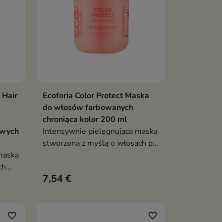
 Hair
Ecoforia Color Protect Maska
ka
Dodaj do koszyka

do włosów farbowanych
chroniąca kolor 200 ml
iwych
Intensywnie pielęgnująca maska
stworzona z myślą o włosach po
maska
koloryzacji
ch
7,54 €
favorite_border
favorite_border