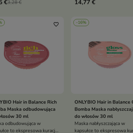
5 €
14,77 €
awia ich elastyczność i
3,28 €
która przywraca im elastyc
wraca im zdrowy wygląd
gęstość i zdrowy blask
%
-16%
favorite_border
BIO Hair in Balance Rich
ONLYBIO Hair in Balance 
Dodaj do koszyka
Dodaj do koszy


ba Maska odbudowująca
Bomba Maska nabłyszczaj
włosów 30 ml
do włosów 30 ml
ka odbudowująca w
Maska nabłyszczająca w
ułce to ekspresowa kuracja
kapsułce to ekspresowa kur