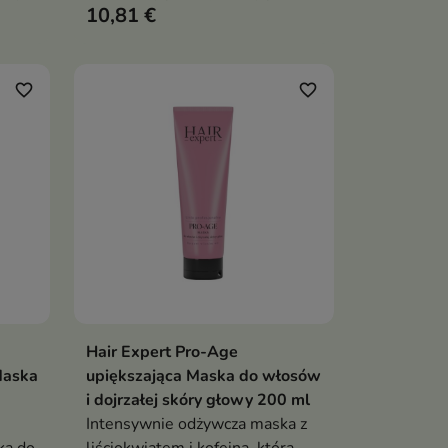
10,81 €
ie
proteinami ryżowymi to
ża i
intensywnie odżywiający
afli
kosmetyk, który odbudowuje
strukturę włosów, wzmacnia je i
favorite_border
favorite_border
przywraca zdrowy wygląd.
Zapewnia optymalne nawilżenie,
wygładzenie i naturalny blask
Hair Expert Pro-Age
ka
Dodaj do koszyka

Maska
upiększająca Maska do włosów
i dojrzałej skóry głowy 200 ml
Intensywnie odżywcza maska z
ka do
liściokwiatem i kofeiną, która