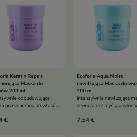
oria Keratin Repair
Ecoforia Aqua Moist
Dodaj do koszyka
Dodaj do koszy


nerująca Maska do
nawilżająca Maska do wł
sów 200 ml
200 ml
nsywnie odbudowująca
Intensywnie nawilżająca m
a przeznaczona do włosów
stworzona z myślą o włosa
zczonych, osłabionych i
suchych, matowych i
4 €
7,54 €
gających wzmocnienia.
odwodnionych.