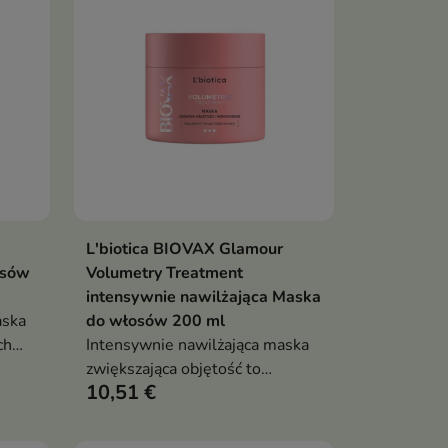
L'biotica BIOVAX Glamour
ka
Dodaj do koszyka

osów
Volumetry Treatment
intensywnie nawilżająca Maska
aska
do włosów 200 ml
ch
Intensywnie nawilżająca maska
zwiększająca objętość to
10,51 €
pielęgnacja stworzona z myślą o
włosach wymagających
nawilżenia, wzmocnienia i