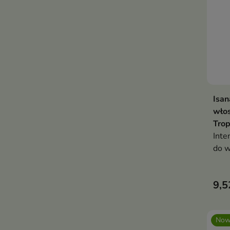
Isan
wło
Trop
Inte
do w
włos
wyma
9,5
Now