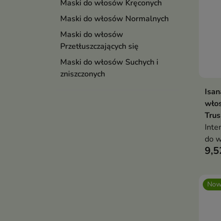
Maski do włosów Kręconych
Maski do włosów Normalnych
Maski do włosów
Przetłuszczających się
Maski do włosów Suchych i
zniszczonych
Isan
wło
Tru
Inte
do w
9,5
pas
nawi
Now