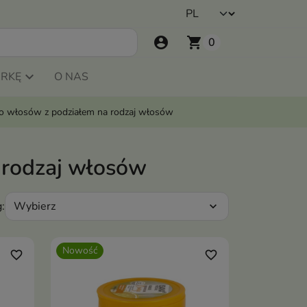
account_circle
shopping_cart
0
ARKĘ
O NAS
o włosów z podziałem na rodzaj włosów
 rodzaj włosów
Wybierz
:
expand_more
Nowość
favorite_border
favorite_border