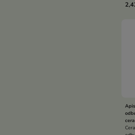
2,4
rege
minu
odbu
przy
Apis
odb
cer
Cer
odbu