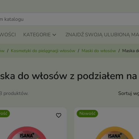
WOŚCI
KATEGORIE
ZNAJDŹ SWOJĄ ULUBIONĄ M
sów
Kosmetyki do pielęgnacji włosów
Maski do włosów
Maska d
ska do włosów z podziałem na
58 produktów.
Sortuj wg
ość
Nowość
favorite_border