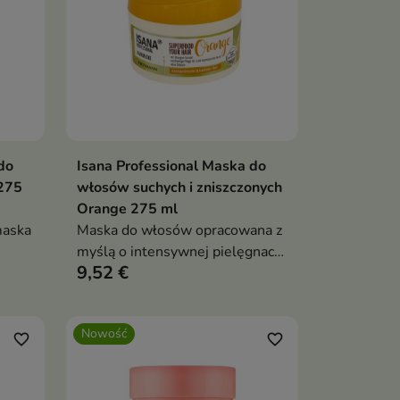
do
Isana Professional Maska do
ka
Dodaj do koszyka

275
włosów suchych i zniszczonych
Orange 275 ml
maska
Maska do włosów opracowana z
myślą o intensywnej pielęgnacji
9,52 €
ść,
włosów suchych, zniszczonych i
osłabionych.
Nowość
favorite_border
favorite_border