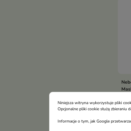
Nebo
Mas
rozj
och
Niniejsza witryna wykorzystuje pliki c
Opcjonalne pliki cookie służą zbierani
Och
blon
Informacje o tym, jak Google przetwarza 
12,
poma