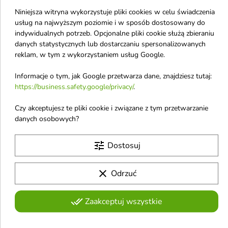
Niniejsza witryna wykorzystuje pliki cookies w celu świadczenia
BeBio Cosmetics Smart
BeBio Cosmetics
usług na najwyższym poziomie i w sposób dostosowany do
Age naturalne Serum
Spilantol naturalne
indywidualnych potrzeb. Opcjonalne pliki cookie służą zbieraniu
danych statystycznych lub dostarczaniu spersonalizowanych
na twarz, szyję i dekolt
wygładzające Serum
reklam, w tym z wykorzystaniem usług Google.
30 ml
do twarzy 30 ml
Naturalne serum Smart Age to
Naturalne serum wygładzające
Informacje o tym, jak Google przetwarza dane, znajdziesz tutaj:
skoncentrowana pielęgnacja
to skoncentrowana pielęgnacja
9,23 €
9,23 €
https://business.safety.google/privacy/
.
anti-aging, która wygładza
anti-aging, która poprawia
zmarszczki, rozświetla skórę i
jędrność skóry, redukuje drobne
zapewnia intensywne
zmarszczki i przywraca cerze
Czy akceptujesz te pliki cookie i związane z tym przetwarzanie
nawilżenie
młodszy wygląd
danych osobowych?
-18%
-18%
favorite_border
favorite_border
tune
Dostosuj
clear
Odrzuć
done_all


Zaakceptuj wszystkie