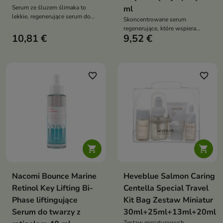
Serum ze śluzem ślimaka to
ml
lekkie, regenerujące serum do
Skoncentrowane serum
twarzy, które intensywnie
regenerujące, które wspiera
nawilża, wspiera procesy
10,81 €
9,52 €
odbudowę skóry, wygładza
odnowy skóry oraz poprawia jej
drobne zmarszczki oraz
jędrność i elastyczność
wzmacnia barierę ochronną
favorite_border
favorite_border


Nacomi Bounce Marine
Heveblue Salmon Caring
Retinol Key Lifting Bi-
Centella Special Travel
Phase liftingujące
Kit Bag Zestaw Miniatur
Serum do twarzy z
30ml+25ml+13ml+20ml
Zestaw miniaturowych