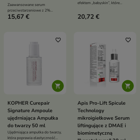
efektem „babyskin”, które
Zaawansowane serum
wygładza, nawilża i wzmacnia
przeciwstarzeniowe z 2%
barierę skóry dzięki izoflawonom
15,67 €
20,72 €
liposomalnym retinalem i
z irysa, fermentom i składnikom
ekstraktem z czarnego żeń-
regenerującym
szenia. Spłyca zmarszczki,
ujędrnia skórę i wyrównuje
koloryt, wspierając jej
favorite_border
favorite_border
regenerację i zagęszczenie


KOPHER Curepair
Apis Pro-Lift Spicule
Signature Ampoule
Technology
ujędrniająca Ampułka
mikroigiełkowe Serum
do twarzy 50 ml
liftingujące z DMAE i
Ujędrniająca ampułka do twarzy,
biomimetyczną
która poprawia elastyczność