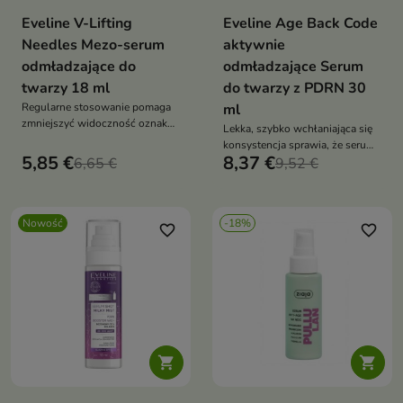
Eveline V-Lifting
Eveline Age Back Code
Needles Mezo-serum
aktywnie
odmładzające do
odmładzające Serum
twarzy 18 ml
do twarzy z PDRN 30
Regularne stosowanie pomaga
ml
zmniejszyć widoczność oznak
Lekka, szybko wchłaniająca się
starzenia oraz poprawić ogólny
konsystencja sprawia, że serum
wygląd cery.
5,85 €
8,37 €
6,65 €
doskonale uzupełnia codzienną
9,52 €
pielęgnację i zwiększa
skuteczność stosowanego
kremu.
Nowość
-18%
favorite_border
favorite_border

