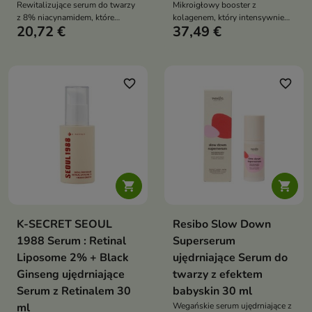
Rewitalizujące serum do twarzy
Mikroigłowy booster z
z 8% niacynamidem, które
kolagenem, który intensywnie
20,72 €
37,49 €
nawilża, wyrównuje koloryt
nawilża, wygładza i poprawia
skóry i wspiera jej elastyczność
elastyczność skóry. Technologia
Cica Reedle™ wspiera odnowę i
zwiększa skuteczność
składników aktywnych
favorite_border
favorite_border


K-SECRET SEOUL
Resibo Slow Down
1988 Serum : Retinal
Superserum
Liposome 2% + Black
ujędrniające Serum do
Ginseng ujędrniające
twarzy z efektem
Serum z Retinalem 30
babyskin 30 ml
ml
Wegańskie serum ujędrniające z