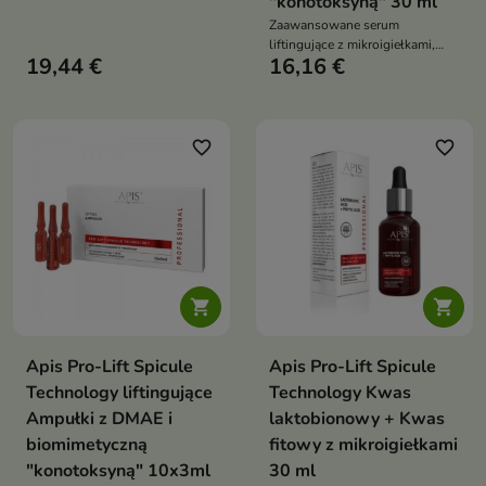
"konotoksyną" 30 ml
skóry, redukuje drobne
Zaawansowane serum
zmarszczki, intensywnie nawilża
liftingujące z mikroigiełkami,
i wspiera rozjaśnianie
19,44 €
16,16 €
które intensywnie wygładza,
przebarwień
napina skórę i modeluje owal
twarzy
favorite_border
favorite_border


Apis Pro-Lift Spicule
Apis Pro-Lift Spicule
Technology liftingujące
Technology Kwas
Ampułki z DMAE i
laktobionowy + Kwas
biomimetyczną
fitowy z mikroigiełkami
"konotoksyną" 10x3ml
30 ml