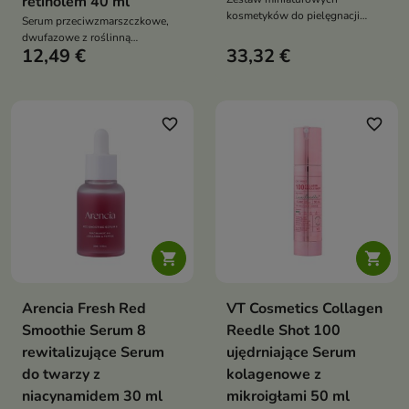
retinolem 40 ml
kosmetyków do pielęgnacji
Serum przeciwzmarszczkowe,
twarzy, który zapewnia
dwufazowe z roślinną
nawilżenie, regenerację i
12,49 €
33,32 €
alternatywą retinolu, które
ukojenie skóry – idealny w
wygładza, ujędrnia i wspiera
podróży lub do przetestowania
naturalny efekt liftingu bez
linii pielęgnacyjnej
ryzyka podrażnień
favorite_border
favorite_border


Arencia Fresh Red
VT Cosmetics Collagen
Smoothie Serum 8
Reedle Shot 100
rewitalizujące Serum
ujędrniające Serum
do twarzy z
kolagenowe z
niacynamidem 30 ml
mikroigłami 50 ml