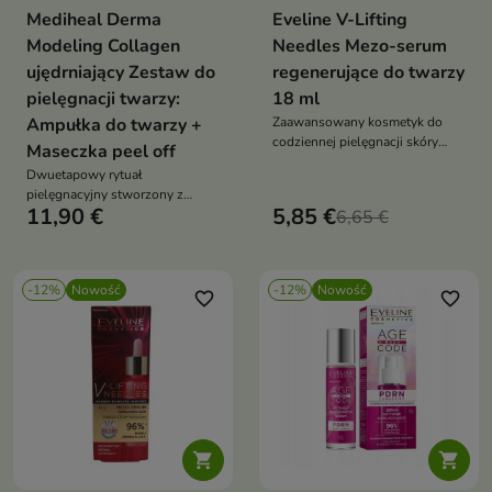
Mediheal Derma
Eveline V-Lifting
Modeling Collagen
Needles Mezo-serum
ujędrniający Zestaw do
regenerujące do twarzy
pielęgnacji twarzy:
18 ml
Ampułka do twarzy +
Zaawansowany kosmetyk do
codziennej pielęgnacji skóry
Maseczka peel off
wymagającej odbudowy,
Dwuetapowy rytuał
ukojenia i intensywnego
pielęgnacyjny stworzony z
nawilżenia.
11,90 €
5,85 €
myślą o skórze wymagającej
6,65 €
intensywnego nawilżenia,
ujędrnienia i odświeżenia
-12%
Nowość
-12%
Nowość
favorite_border
favorite_border

