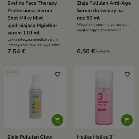
Eveline Face Therapy
Ziaja Pullulan Anti-Age
Professional Serum
Serum do twarzy na
Shot Milky Mist
noc 50 ml
ujędrniająca Mgiełka-
Wegańskie serum ujędrniająco-
wygładzające stworzone z
serum 110 ml
myślą o skórze dorosłej,
Lekka mleczna mgiełka-serum
wymagającej poprawy jędrności,
intensywnie nawilża, wygładza i
elastyczności i regeneracji
7,54 €
6,50 €
przywraca cerze świeży,
7,93 €
promienny wygląd. Formuła z
PDRN Booster NAD+,
egzosomami CICA, kolagenem,
-18%
niacynamidem, żeń-szeniem i
favorite_border
favorite_border
elastyną wspiera regenerację,
elastyczność oraz komfort skóry


Ziaja Pullulan Glow
Holika Holika 3"