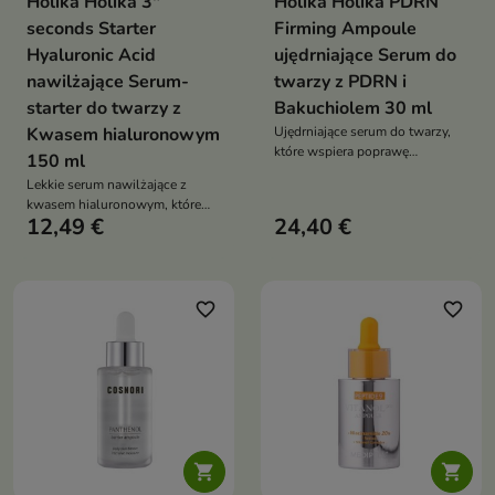
Holika Holika 3"
Holika Holika PDRN
seconds Starter
Firming Ampoule
Hyaluronic Acid
ujędrniające Serum do
nawilżające Serum-
twarzy z PDRN i
starter do twarzy z
Bakuchiolem 30 ml
Kwasem hialuronowym
Ujędrniające serum do twarzy,
które wspiera poprawę
150 ml
elastyczności skóry, wygładza
Lekkie serum nawilżające z
jej strukturę i pomaga
kwasem hialuronowym, które
przywrócić cerze zdrowy,
12,49 €
24,40 €
pomaga utrzymać odpowiedni
napięty wygląd
poziom nawodnienia skóry,
wspiera jej jędrność oraz
przygotowuje cerę do dalszych
etapów pielęgnacji
favorite_border
favorite_border

