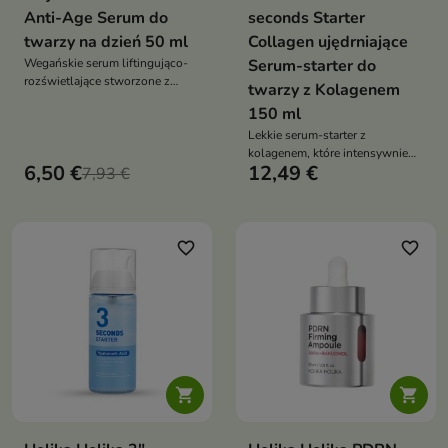
Anti-Age Serum do
seconds Starter
twarzy na dzień 50 ml
Collagen ujędrniające
Wegańskie serum liftingująco-
Serum-starter do
rozświetlające stworzone z
twarzy z Kolagenem
myślą o skórze dorosłej,
150 ml
wymagającej poprawy jędrności,
napięcia i konturu twarzy
Lekkie serum-starter z
kolagenem, które intensywnie
6,50 €
12,49 €
7,93 €
nawilża skórę, poprawia jej
elastyczność i przygotowuje
cerę do dalszych etapów
pielęgnacji
favorite_border
favorite_border

