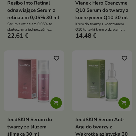
Resibo Into Retinal
Vianek Hero Coenzyme
odnawiające Serum z
Q10 Serum do twarzy z
retinalem 0,05% 30 ml
koenzymem Q10 30 ml
Serum z retinalem 0,05% to
Krem do twarzy z koenzymem
skuteczny, a jednocześnie
Q10 to lekki krem o działaniu
22,61 €
14,48 €
delikatny kosmetyk
przeciwstarzeniowym, który
przeciwstarzeniowy, który
pomaga wygładzać zmarszczki,
wygładza, ujędrnia i odnawia
poprawia elastyczność skóry
skórę. Idealny na początek
oraz intensywnie ją nawilża.
kuracji retinoidami – poprawia
Dzięki zawartości koenzymu
favorite_border
favorite_border
strukturę cery, redukuje
Q10, panthenolu i witaminy E
zmarszczki i wspiera regenerację
wspiera regenerację skóry oraz
bez nadmiernego podrażnienia
chroni ją przed działaniem
wolnych rodników,
pozostawiając cerę gładką,
jędrną i promienną


feedSKIN Serum do
feedSKIN Serum Ant-
twarzy ze śluzem
Age do twarzy z
ślimaka 30 ml
Wąkrotką azjatycką 30