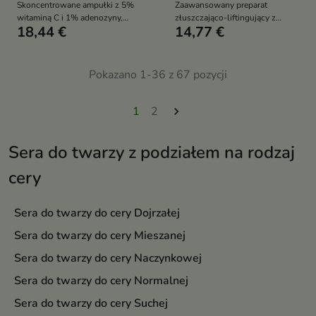
Skoncentrowane ampułki z 5%
Zaawansowany preparat
witaminą C i 1% adenozyny,
złuszczająco-liftingujący z
18,44 €
14,77 €
które intensywnie rozświetlają,
mikroigiełkami i kwasami, który
nawilżają i przywracają skórze
wygładza, regeneruje i
zdrowy blask
intensywnie odmładza wygląd
skóry
Pokazano 1-36 z 67 pozycji
1
2

Sera do twarzy z podziałem na rodzaj
cery
Sera do twarzy do cery Dojrzałej
Sera do twarzy do cery Mieszanej
Sera do twarzy do cery Naczynkowej
Sera do twarzy do cery Normalnej
Sera do twarzy do cery Suchej