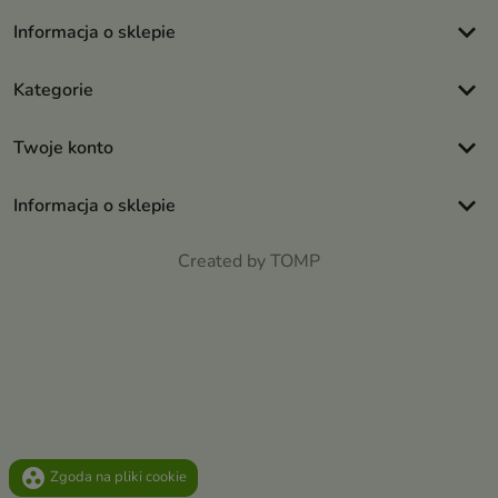
keyboard_arrow_down
Informacja o sklepie
keyboard_arrow_down
Kategorie
keyboard_arrow_down
Twoje konto
keyboard_arrow_down
Informacja o sklepie
Created by TOMP
group_work
Zgoda na pliki cookie