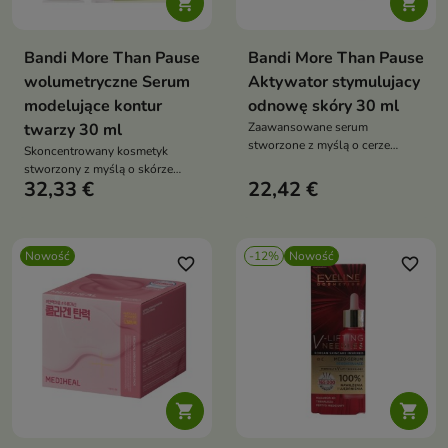


Bandi More Than Pause
Bandi More Than Pause
wolumetryczne Serum
Aktywator stymulujacy
modelujące kontur
odnowę skóry 30 ml
twarzy 30 ml
Zaawansowane serum
stworzone z myślą o cerze
Skoncentrowany kosmetyk
dojrzałej, zmęczonej i
stworzony z myślą o skórze
pozbawionej blasku.
32,33 €
22,42 €
tracącej jędrność, elastyczność
oraz wyraźny owal.
Nowość
-12%
Nowość
favorite_border
favorite_border

