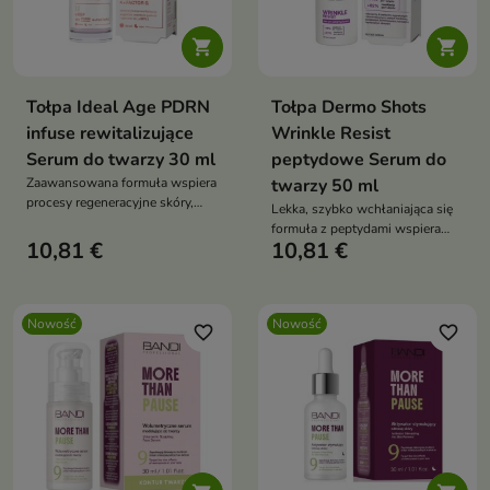


Tołpa Ideal Age PDRN
Tołpa Dermo Shots
infuse rewitalizujące
Wrinkle Resist
Serum do twarzy 30 ml
peptydowe Serum do
Zaawansowana formuła wspiera
twarzy 50 ml
procesy regeneracyjne skóry,
Lekka, szybko wchłaniająca się
poprawia jej elastyczność oraz
formuła z peptydami wspiera
pomaga przywrócić zdrowy,
10,81 €
10,81 €
poprawę jędrności i
promienny wygląd
elastyczności skóry.
Nowość
Nowość
favorite_border
favorite_border