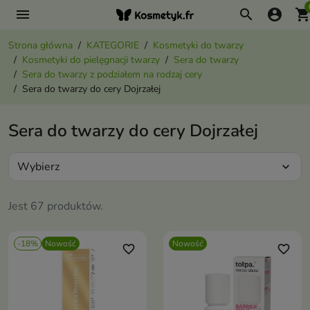
menu
search
account_circle
shopping_ca
Strona główna
KATEGORIE
Kosmetyki do twarzy
Kosmetyki do pielęgnacji twarzy
Sera do twarzy
Sera do twarzy z podziałem na rodzaj cery
Sera do twarzy do cery Dojrzałej
Sera do twarzy do cery Dojrzałej
Wybierz
expand_more
Jest 67 produktów.
-18%
Nowość
Nowość
favorite_border
favorite_border