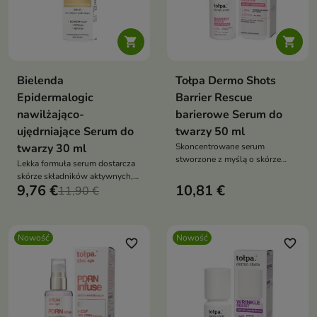


Bielenda
Tołpa Dermo Shots
Epidermalogic
Barrier Rescue
nawilżająco-
barierowe Serum do
ujędrniające Serum do
twarzy 50 ml
twarzy 30 ml
Skoncentrowane serum
stworzone z myślą o skórze
Lekka formuła serum dostarcza
wrażliwej, przesuszonej i z
skórze składników aktywnych,
osłabioną barierą hydrolipidową.
9,76 €
10,81 €
które wspierają jej naturalne
11,90 €
procesy regeneracyjne
Nowość
Nowość
favorite_border
favorite_border