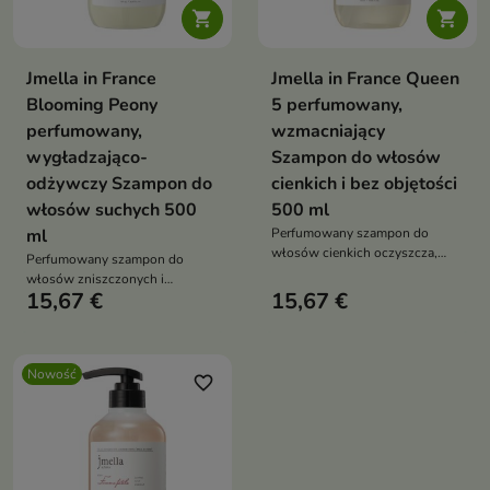


Jmella in France
Jmella in France Queen
Blooming Peony
5 perfumowany,
perfumowany,
wzmacniający
wygładzająco-
Szampon do włosów
odżywczy Szampon do
cienkich i bez objętości
włosów suchych 500
500 ml
ml
Perfumowany szampon do
włosów cienkich oczyszcza,
Perfumowany szampon do
odświeża i pozostawia pasma
włosów zniszczonych i
lekkie oraz miękkie w dotyku.
15,67 €
15,67 €
puszących się oczyszcza,
Formuła o łagodnym, lekko
odświeża i pozostawia pasma
kwaśnym pH, z gliceryną,
miękkie w dotyku. Formuła z
ekstraktami roślinnymi,
gliceryną, ekstraktami
aminokwasami i zapachem
Nowość
roślinnymi, aminokwasami i
favorite_border
aldehydów, jaśminu oraz białego
zapachem mandarynki, różowej
piżma wspiera codzienną
piwonii oraz białego piżma
pielęgnację włosów
wspiera codzienną pielęgnację
pozbawionych objętości
włosów bardzo suchych