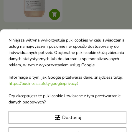

Jmella in France
Femme Fatale
Niniejsza witryna wykorzystuje pliki cookies w celu świadczenia
perfumowany,
usług na najwyższym poziomie i w sposób dostosowany do
nawilżający Szampon
indywidualnych potrzeb. Opcjonalne pliki cookie służą zbieraniu
do włosów
danych statystycznych lub dostarczaniu spersonalizowanych
reklam, w tym z wykorzystaniem usług Google.
przesuszonych 500 ml
Perfumowany szampon do
Informacje o tym, jak Google przetwarza dane, znajdziesz tutaj:
włosów przesuszonych
15,67 €
oczyszcza, odświeża i
https://business.safety.google/privacy/
.
pozostawia pasma miękkie w
dotyku. Formuła o łagodnym,
Czy akceptujesz te pliki cookie i związane z tym przetwarzanie
lekko kwaśnym pH, z gliceryną,
Pokazano 1-3 z 3 pozycji
danych osobowych?
ekstraktami roślinnymi,
J
aminokwasami i zapachem litchi,
lilii oraz wanilii wspiera
tune
Dostosuj
codzienną pielęgnację włosów
Jkosmec