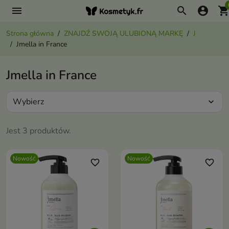
menu
search
account_circle
shopping_ca
Strona główna
ZNAJDŹ SWOJĄ ULUBIONĄ MARKĘ
J
Jmella in France
Jmella in France
Wybierz
expand_more
Jest 3 produktów.
Nowość
Nowość
favorite_border
favorite_border