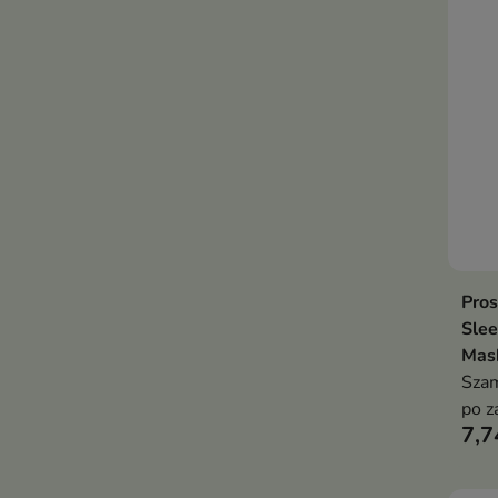
Pros
Sle
Mas
Szam
po z
7,7
jak k
pros