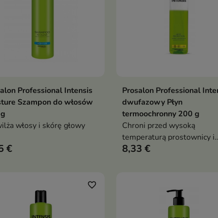
alon Professional Intensis
Prosalon Professional Inte
Dodaj do koszyka
Dodaj do koszy


sture Szampon do włosów
dwufazowy Płyn
 g
termoochronny 200 g
lża włosy i skórę głowy
Chroni przed wysoką
temperaturą prostownicy i
5 €
8,33 €
suszarki
favorite_border