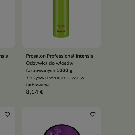
nsis
Prosalon Professional Intensis
ka
Dodaj do koszyka

Odżywka do włosów
farbowanych 1000 g
Odżywia i wzmacnia włosy
farbowane
8,14 €
favorite_border
favorite_border