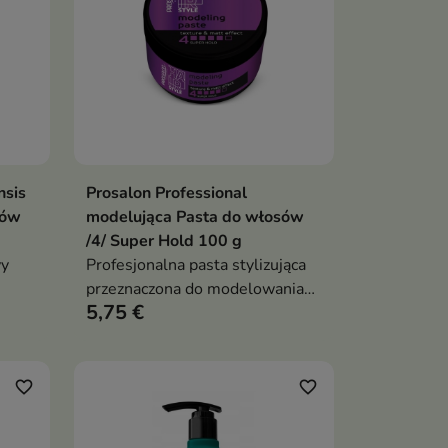
nsis
Prosalon Professional
ka
Dodaj do koszyka

sów
modelująca Pasta do włosów
/4/ Super Hold 100 g
wy
Profesjonalna pasta stylizująca
przeznaczona do modelowania
5,75 €
włosów krótkich i średniej
długości
favorite_border
favorite_border