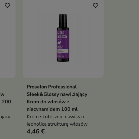
favorite_border
favorite_border
Prosalon Professional
ka
Dodaj do koszyka

ów
Sleek&Glossy nawilżający
e 200
Krem do włosów z
niacynamidem 100 ml
ający
Krem skutecznie nawilża i
jednolica strukturę włosów
4,46 €