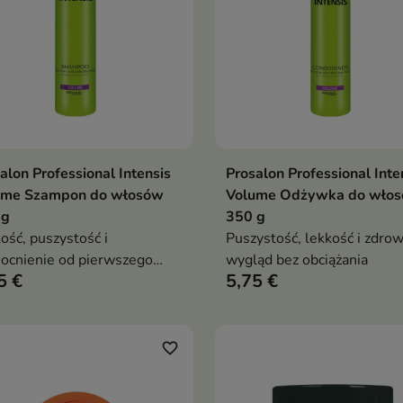
alon Professional Intensis
Prosalon Professional Inte
Dodaj do koszyka
Dodaj do koszy


ume Szampon do włosów
Volume Odżywka do wło
 g
350 g
ość, puszystość i
Puszystość, lekkość i zdro
cnienie od pierwszego
wygląd bez obciążania
5 €
5,75 €
a
favorite_border