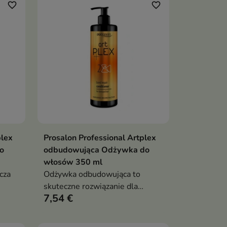
favorite_border
favorite_border
plex
Prosalon Professional Artplex
ka
Dodaj do koszyka

o
odbudowująca Odżywka do
włosów 350 ml
cza
Odżywka odbudowująca to
skuteczne rozwiązanie dla
7,54 €
włosów zniszczonych
koloryzacją, rozjaśnianiem,
prostowaniem