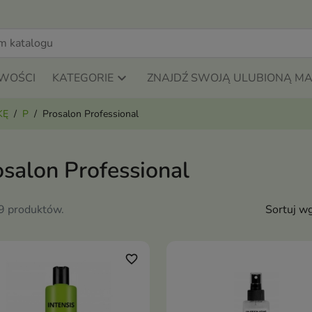
WOŚCI
KATEGORIE
ZNAJDŹ SWOJĄ ULUBIONĄ M
KĘ
P
Prosalon Professional
osalon Professional
59 produktów.
Sortuj wg
favorite_border