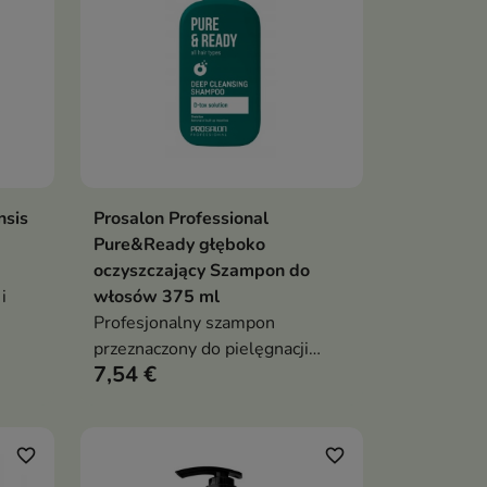
nsis
Prosalon Professional
ka
Dodaj do koszyka

Pure&Ready głęboko
oczyszczający Szampon do
i
włosów 375 ml
Profesjonalny szampon
przeznaczony do pielęgnacji
7,54 €
wszystkich rodzajów włosów
favorite_border
favorite_border