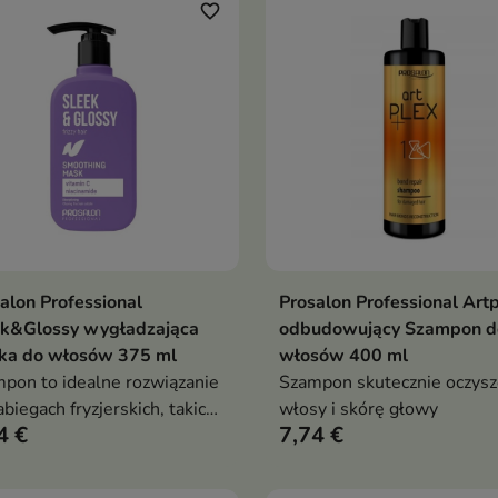
favorite_border
alon Professional
Prosalon Professional Art
Dodaj do koszyka
Dodaj do koszy


ek&Glossy wygładzająca
odbudowujący Szampon d
ka do włosów 375 ml
włosów 400 ml
pon to idealne rozwiązanie
Szampon skutecznie oczysz
abiegach fryzjerskich, takich
włosy i skórę głowy
4 €
7,74 €
oloryzacja, rozjaśnianie i
towanie