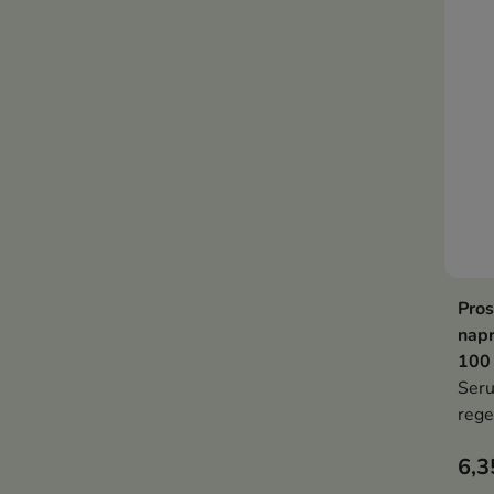
Pros
nap
100
Ser
rege
tych
6,3
zabi
kolo