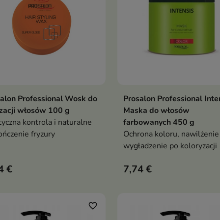
alon Professional Wosk do
Prosalon Professional Inte
Dodaj do koszyka
Dodaj do koszy


izacji włosów 100 g
Maska do włosów
tyczna kontrola i naturalne
farbowanych 450 g
ńczenie fryzury
Ochrona koloru, nawilżenie 
wygładzenie po koloryzacji
4 €
7,74 €
favorite_border