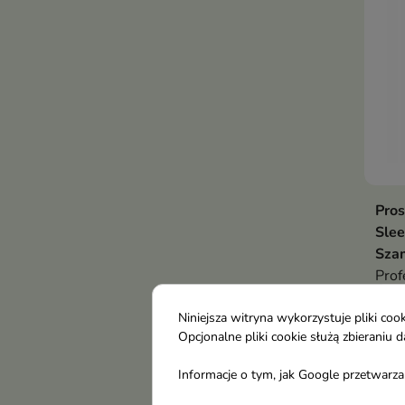
Pros
Sle
Sza
Prof
dedy
7,7
pusz
Niniejsza witryna wykorzystuje pliki c
Opcjonalne pliki cookie służą zbierani
Informacje o tym, jak Google przetwarza 
-25