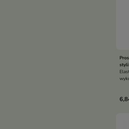
Pros
styl
Elas
wyko
6,8