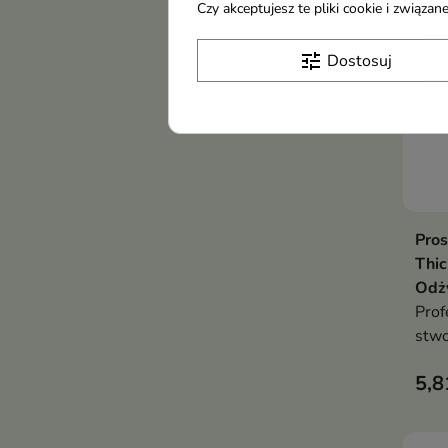
Czy akceptujesz te pliki cookie i związ
tune
Dostosuj
Pros
Thi
Odż
Prof
stwo
piel
5,8