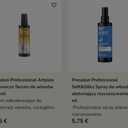
favorite_border
alon Professional Artplex
Prosalon Professional
Dodaj do koszyka
Dodaj do koszy


rawcze Serum do włosów
Soft&Silky Spray do włos
 ml
ułatwiający rozczesywani
um odbudowujące do
ml
neracji włosów, szczególnie
Profesjonalny spray ułatwi
 zniszczonych różnymi
rozczesywanie
5 €
5,75 €
egami fryzjerskimi, takimi jak
ryzacja, rozjaśnianie,