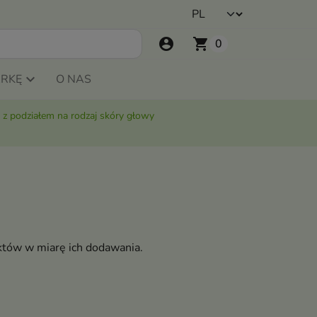
account_circle
shopping_cart
0
ARKĘ
O NAS
 z podziałem na rodzaj skóry głowy
któw w miarę ich dodawania.