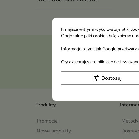
Niniejsza witryna wykorzystuje pliki c
Opcjonalne pliki cookie służą zbierani
Otrzymuj informację
Informacje o tym, jak Google przetwarza 
Czy akceptujesz te pliki cookie i związ
tune
Dostosuj
Produkty
Informac
Promocje
Metody 
Nowe produkty
Dostaw