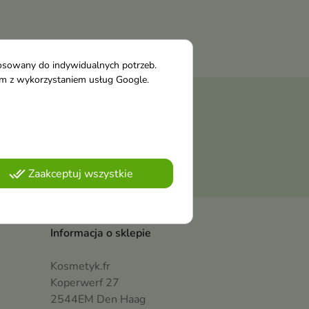
tosowany do indywidualnych potrzeb.
tym z wykorzystaniem usług Google.
należy odnaleźć szczegóły w
ości
.
done_all
Zaakceptuj wszystkie
Informacja o sklepie
Kosmetyk.fr
Koperwerf 27
2544EM Den Haag