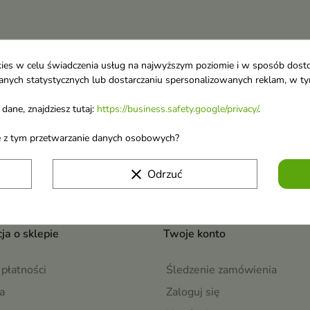
ookies w celu świadczenia usług na najwyższym poziomie i w sposób dos
u danych statystycznych lub dostarczaniu spersonalizowanych reklam, w 
 o nowościach i
dane, znajdziesz tutaj:
https://business.safety.google/privacy/
.
wyprzedażach
Możesz zrezygnować w każdej chwili. W tym celu 
ane z tym przetwarzanie danych osobowych?
naszej informacji prawnej.
Akceptuję
regulamin sklepu
i
politykę prywatn
clear
Odrzuć
ja o sklepie
Twoje konto
płatności
Śledzenie zamówienia
a
Zaloguj się