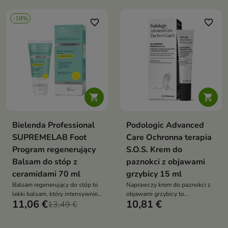
komfort skórze stóp
-18%
favorite_border
favorite_border


Bielenda Professional
Podologic Advanced
SUPREMELAB Foot
Care Ochronna terapia
Program regenerujący
S.O.S. Krem do
Balsam do stóp z
paznokci z objawami
ceramidami 70 ml
grzybicy 15 ml
Balsam regenerujący do stóp to
Naprawczy krem do paznokci z
lekki balsam, który intensywnie
objawami grzybicy to
11,06 €
10,81 €
nawilża, regeneruje i wzmacnia
13,49 €
specjalistyczny kosmetyk do
barierę ochronną skóry
punktowej pielęgnacji, który
wspiera regenerację, wzmacnia