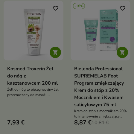
przywracając stopom komfort i
-18%
zdrowy wygląd
favorite_border
favorite_border


Kosmed Troxerin Żel
Bielenda Professional
do nóg z
SUPREMELAB Foot
kasztanowcem 200 ml
Program zmiękczający
Żell do nóg to pielęgnacyjny żel
Krem do stóp z 20%
przeznaczony do masażu
Mocznikiem i Kwasem
zmęczonych nóg, który pomaga
salicylowym 75 ml
zmniejszyć uczucie ciężkości,
wspiera komfort skóry i
Krem do stóp z mocznikiem 20%
zapewnia efekt odświeżenia
to intensywnie zmiękczający
7,93 €
8,87 €
krem, który wygładza, nawilża i
10,81 €
redukuje szorstkość skóry stóp