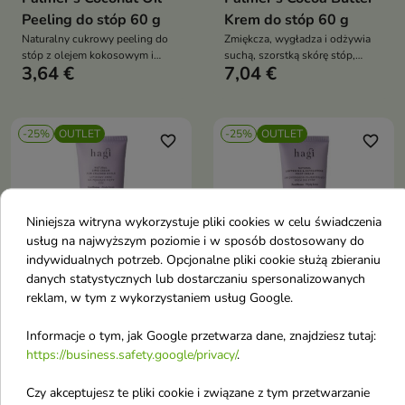
Peeling do stóp 60 g
Krem do stóp 60 g
Naturalny cukrowy peeling do
Zmiękcza, wygładza i odżywia
stóp z olejem kokosowym i
suchą, szorstką skórę stóp,
3,64 €
7,04 €
miętą pieprzową, który
przywracając jej komfort i
skutecznie złuszcza martwy
elastyczność
naskórek, zmiękcza
zrogowaciałą skórę i
-25%
OUTLET
-25%
OUTLET
intensywnie nawilża,
favorite_border
favorite_border
pozostawiając stopy gładkie,
odświeżone i zregenerowane
Niniejsza witryna wykorzystuje pliki cookies w celu świadczenia
usług na najwyższym poziomie i w sposób dostosowany do
indywidualnych potrzeb. Opcjonalne pliki cookie służą zbieraniu


danych statystycznych lub dostarczaniu spersonalizowanych
reklam, w tym z wykorzystaniem usług Google.
Hagi Pójdę Boso
Hagi Pójdę Boso Krem
Informacje o tym, jak Google przetwarza dane, znajdziesz tutaj:
lipidowy Krem na
do stóp zmiękczająco-
https://business.safety.google/privacy/
.
pękające pięty 75 ml
złuszczający 75 ml(26-
Krem na pękające pięty
09-2026)
Czy akceptujesz te pliki cookie i związane z tym przetwarzanie