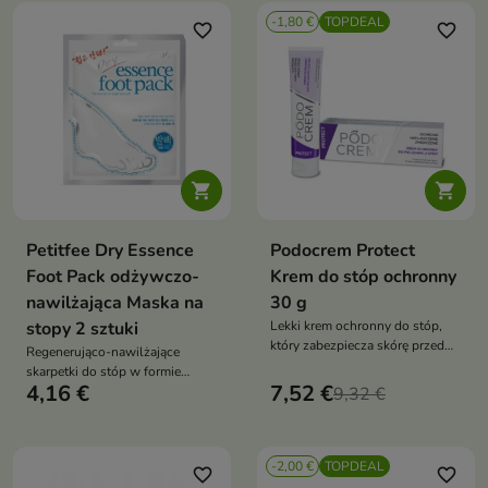
płytkę paznokcia i pomaga
-1,80 €
TOPDEAL
przywrócić komfort skóry
favorite_border
favorite_border


Petitfee Dry Essence
Podocrem Protect
Foot Pack odżywczo-
Krem do stóp ochronny
nawilżająca Maska na
30 g
stopy 2 sztuki
Lekki krem ochronny do stóp,
który zabezpiecza skórę przed
Regenerująco-nawilżające
czynnikami mikrobiologicznymi,
skarpetki do stóp w formie
otarciami i wysuszeniem
4,16 €
7,52 €
suchej esencji, które intensywnie
9,32 €
zmiękczają, wygładzają i
odżywiają suche, szorstkie oraz
popękane stopy. Komfortowy
-2,00 €
TOPDEAL
zabieg pielęgnacyjny widocznie
favorite_border
favorite_border