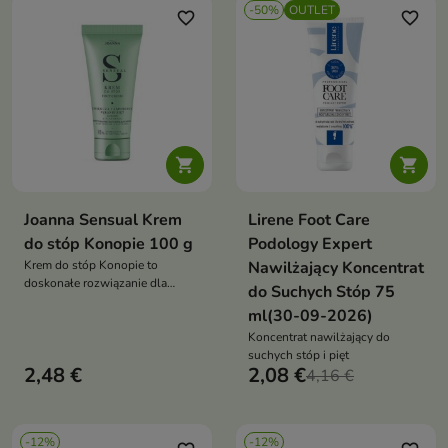
-50%
OUTLET
favorite_border
favorite_border


Joanna Sensual Krem
Lirene Foot Care
do stóp Konopie 100 g
Podology Expert
Krem do stóp Konopie to
Nawilżający Koncentrat
doskonałe rozwiązanie dla
do Suchych Stóp 75
zmęczonych, przesuszonych
ml(30-09-2026)
stóp wymagających
intensywnego nawilżenia i
Koncentrat nawilżający do
regeneracji
suchych stóp i pięt
2,48 €
2,08 €
4,16 €
-12%
-12%