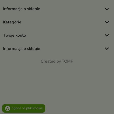
keyboard_arrow_down
Informacja o sklepie
keyboard_arrow_down
Kategorie
keyboard_arrow_down
Twoje konto
keyboard_arrow_down
Informacja o sklepie
Created by TOMP
group_work
Zgoda na pliki cookie