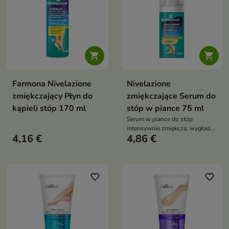


Farmona Nivelazione
Nivelazione
zmiękczający Płyn do
zmiękczające Serum do
kąpieli stóp 170 ml
stóp w piance 75 ml
Serum w piance do stóp
intensywnie zmiękcza, wygładza
4,16 €
4,86 €
i pomaga usuwać zrogowaciały
naskórek. Skoncentrowana
formuła z 40% mocznika działa
keratolitycznie, redukuje
zgrubienia i przygotowuje stopy
favorite_border
favorite_border
do domowego pedicure