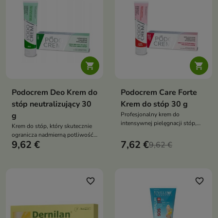
poprawiający kondycję skóry już
po jednym użyciu


Podocrem Deo Krem do
Podocrem Care Forte
stóp neutralizujący 30
Krem do stóp 30 g
g
Profesjonalny krem do
intensywnej pielęgnacji stóp,
Krem do stóp, który skutecznie
który chroni, regeneruje i
ogranicza nadmierną potliwość i
przynosi ulgę skórze bardzo
9,62 €
7,62 €
neutralizuje nieprzyjemny
9,62 €
suchej, zrogowaciałej i
zapach, jednocześnie
obciążonej
pielęgnując skórę
favorite_border
favorite_border