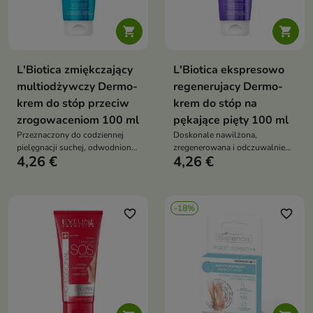


L'Biotica zmiękczający
L'Biotica ekspresowo
multiodżywczy Dermo-
regenerujacy Dermo-
krem do stóp przeciw
krem do stóp na
zrogowaceniom 100 ml
pękające pięty 100 ml
Przeznaczony do codziennej
Doskonale nawilżona,
pielęgnacji suchej, odwodnionej
zregenerowana i odczuwalnie
4,26 €
4,26 €
i twardej skóry z tendencją do
gładsza skóra stóp już po
rogowacenia
pierwszym użyciu
-18%
favorite_border
favorite_border