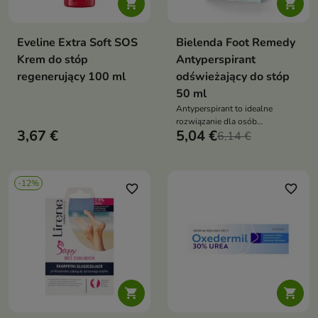


Eveline Extra Soft SOS
Bielenda Foot Remedy
Krem do stóp
Antyperspirant
regenerujący 100 ml
odświeżający do stóp
50 ml
Antyperspirant to idealne
rozwiązanie dla osób
3,67 €
5,04 €
poszukujących odświeżenia i
6,14 €
nawilżenia skóry stóp
-12%
favorite_border
favorite_border

