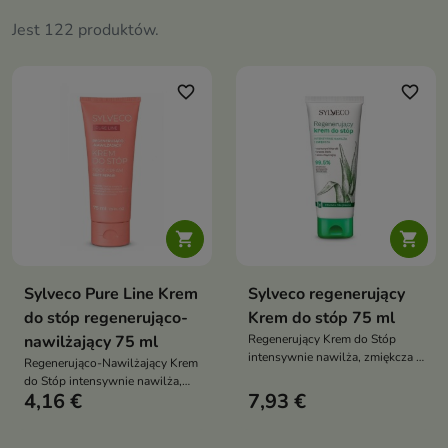
Jest 122 produktów.
favorite_border
favorite_border


Sylveco Pure Line Krem
Sylveco regenerujący
do stóp regenerująco-
Krem do stóp 75 ml
nawilżający 75 ml
Regenerujący Krem do Stóp
intensywnie nawilża, zmiękcza i
Regenerująco-Nawilżający Krem
regeneruje suchą oraz
do Stóp intensywnie nawilża,
zniszczoną skórę stóp,
4,16 €
7,93 €
zmiękcza i wygładza skórę stóp,
przywracając jej gładkość,
wspierając regenerację
miękkość i komfort każdego dnia
zrogowaciałego naskórka oraz