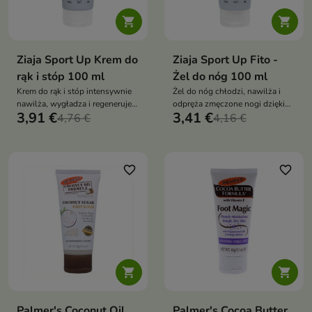


Ziaja Sport Up Krem do
Ziaja Sport Up Fito -
rąk i stóp 100 ml
Żel do nóg 100 ml
Krem do rąk i stóp intensywnie
Żel do nóg chłodzi, nawilża i
nawilża, wygładza i regeneruje
odpręża zmęczone nogi dzięki
3,91 €
3,41 €
skórę dzięki mocznikowi,
4,76 €
ruszczykowi, kocance i
4,16 €
minerałom z wody morskiej i
peptydom, dając ulgę i
koenzymowi Q10
poprawiając mikrokrążenie
favorite_border
favorite_border


Palmer's Coconut Oil
Palmer's Cocoa Butter