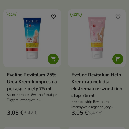
-12%
-12%
favorite_border
favorite_border


Eveline Revitalum 25%
Eveline Revitalum Help
Urea Krem-kompres na
Krem-ratunek dla
pękające pięty 75 ml
ekstremalnie szorstkich
Krem-Kompres 8w1 na Pękające
stóp 75 ml
Pięty to intensywnie
Krem do stóp Revitalum to
regenerujący kosmetyk
intensywnie regenerujący
stworzony specjalnie dla skóry
3,05 €
3,05 €
3,47 €
preparat stworzony z myślą o
3,47 €
pięt skłonnej do pęknięć i
bardzo szorstkiej i suchej skórze
nadmiernego rogowacenia
stóp