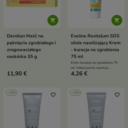


Dernilan Maść na
Eveline Revitalum SOS
pęknięcia zgrubiałego i
silnie nawilżający Krem
zrogowaciałego
- kuracja na zgrubienia
naskórka 35 g
75 ml
Krem-kuracja na zgrubienia 75
ml. Intensywnie nawilża,
11,90 €
4,26 €
regeneruje i wygładza
zrogowaciałą skórę stóp,
przywracając jej miękkość
-18%
-18%
favorite_border
favorite_border