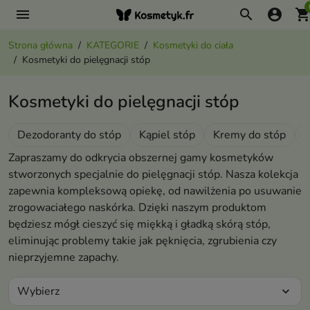
menu
search
account_circle
shopping_ca
Strona główna
KATEGORIE
Kosmetyki do ciała
Kosmetyki do pielęgnacji stóp
Kosmetyki do pielęgnacji stóp
Dezodoranty do stóp
Kąpiel stóp
Kremy do stóp
M
Zapraszamy do odkrycia obszernej gamy kosmetyków
stworzonych specjalnie do pielęgnacji stóp. Nasza kolekcja
zapewnia kompleksową opiekę, od nawilżenia po usuwanie
zrogowaciałego naskórka. Dzięki naszym produktom
będziesz mógł cieszyć się miękką i gładką skórą stóp,
eliminując problemy takie jak pęknięcia, zgrubienia czy
nieprzyjemne zapachy.
Wybierz
expand_more