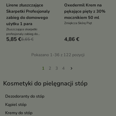
Lirene złuszczające
Oxedermil Krem na
Skarpetki Profesjonaly
pękające pięty z 30%
zabieg do domowego
mocznikiem 50 ml
użytku 1 para
Zmiękcza Skórę Pięt
Złuszczające skarpetki
profesjonaly zabieg do
5,85 €
4,86 €
domowego
6,65 €
Pokazano 1-36 z 122 pozycji
1
2
3
4

Kosmetyki do pielęgnacji stóp
Dezodoranty do stóp
Kąpiel stóp
Kremy do stóp