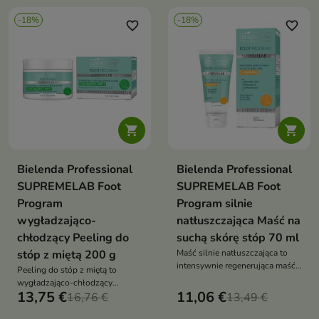
-18%
-18%
favorite_border
favorite_border


Bielenda Professional
Bielenda Professional
SUPREMELAB Foot
SUPREMELAB Foot
Program
Program silnie
wygładzająco-
natłuszczająca Maść na
chłodzący Peeling do
suchą skórę stóp 70 ml
stóp z miętą 200 g
Maść silnie natłuszczająca to
intensywnie regenerująca maść,
Peeling do stóp z miętą to
która zmiękcza, chroni i
wygładzająco-chłodzący
odbudowuje bardzo suchą skórę
13,75 €
11,06 €
peeling, który usuwa martwy
16,76 €
13,49 €
stóp
naskórek, odświeża i przywraca