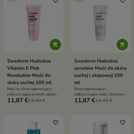
favorite_border
favorite_border


Swederm Hudsalva
Swederm Hudsalva
Vitamin E Pink
sensitive Maść do skóry
Revolution Maść do
suchej i atopowej 100
skóry suchej 100 ml
ml
Maść to silnie regenerujący i
Silnie regenerująca i
natłuszczający produkt, idealny
natłuszczająca maść, stworzona
11,87 €
11,87 €
do codziennej pielęgnacji
13,49 €
specjalnie do codziennej
13,49 €
suchej, odwodnionej oraz
pielęgnacji skóry suchej
wrażliwej skóry
favorite_border
favorite_border