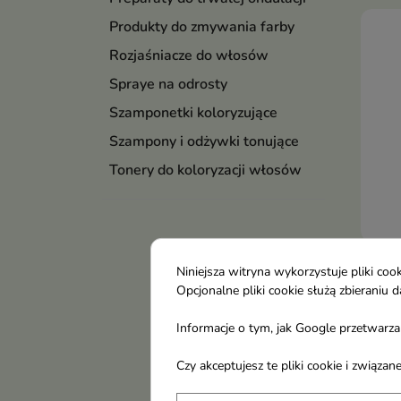
Produkty do zmywania farby
Rozjaśniacze do włosów
Spraye na odrosty
Szamponetki koloryzujące
Szampony i odżywki tonujące
Tonery do koloryzacji włosów
Veni
Niniejsza witryna wykorzystuje pliki c
półt
Opcjonalne pliki cookie służą zbierani
Deko
Informacje o tym, jak Google przetwarza 
bezp
któr
Czy akceptujesz te pliki cookie i związ
8,5
nie 
chro