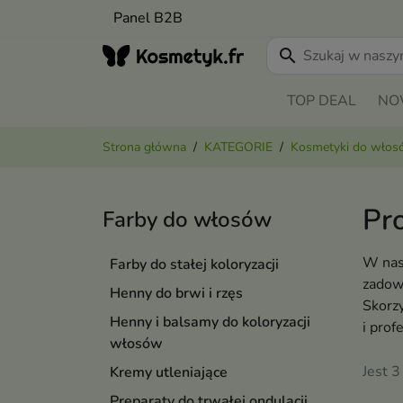
Panel B2B
search
TOP DEAL
NO
Strona główna
KATEGORIE
Kosmetyki do wło
Pr
Farby do włosów
W nas
Farby do stałej koloryzacji
zadowo
Henny do brwi i rzęs
Skorzy
Henny i balsamy do koloryzacji
i prof
włosów
Jest 3
Kremy utleniające
Preparaty do trwałej ondulacji