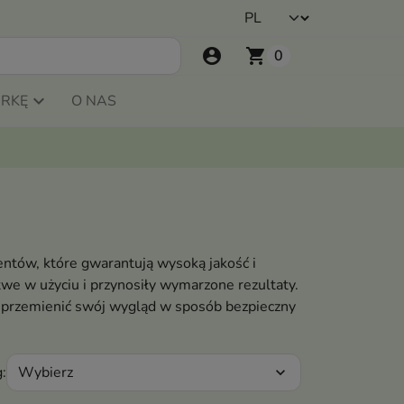
account_circle
shopping_cart
0
ARKĘ
O NAS
tów, które gwarantują wysoką jakość i
we w użyciu i przynosiły wymarzone rezultaty.
y przemienić swój wygląd w sposób bezpieczny
Wybierz
:
expand_more