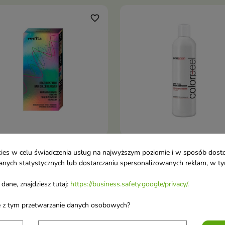
favorite_border
ta Dekoloryzator do farb
Prosalon Professional
ookies w celu świadczenia usług na najwyższym poziomie i w sposób dos
Dodaj do koszyka
Dodaj do koszy


rwałych i tonerów 100 ml
Colorpeel Zmywacz farby 
u danych statystycznych lub dostarczaniu spersonalizowanych reklam, w 
loryzator do włosów
skóry 200 ml
dane, znajdziesz tutaj:
https://business.safety.google/privacy/
.
ieczny żelowy preparat
Zmywacz farby ze skóry to
y usuwa sztuczny pigment
skuteczne i delikatne
ane z tym przetwarzanie danych osobowych?
3 €
3,77 €
narusza naturalnej bazy i
rozwiązanie
ni włosy przed