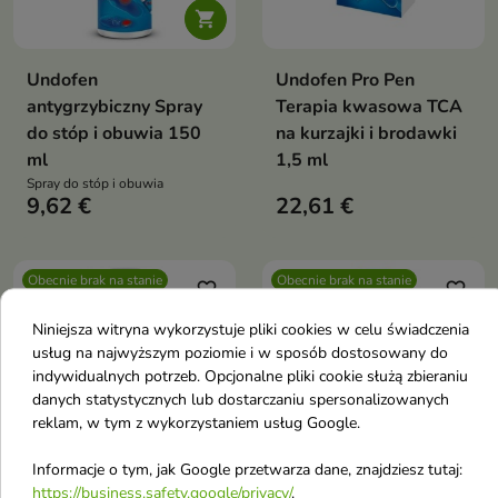

Undofen
Undofen Pro Pen
antygrzybiczny Spray
Terapia kwasowa TCA
do stóp i obuwia 150
na kurzajki i brodawki
ml
1,5 ml
Spray do stóp i obuwia
9,62 €
22,61 €
Obecnie brak na stanie
Obecnie brak na stanie
favorite_border
favorite_border
Niniejsza witryna wykorzystuje pliki cookies w celu świadczenia
usług na najwyższym poziomie i w sposób dostosowany do
indywidualnych potrzeb. Opcjonalne pliki cookie służą zbieraniu
danych statystycznych lub dostarczaniu spersonalizowanych
reklam, w tym z wykorzystaniem usług Google.
Informacje o tym, jak Google przetwarza dane, znajdziesz tutaj:
https://business.safety.google/privacy/
.