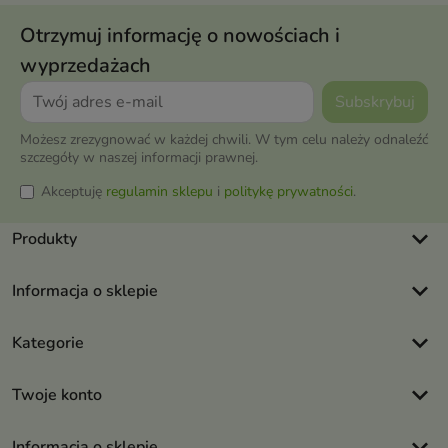
Otrzymuj informację o nowościach i
wyprzedażach
Możesz zrezygnować w każdej chwili. W tym celu należy odnaleźć
szczegóły w naszej informacji prawnej.
Akceptuję
regulamin sklepu
i
politykę prywatności
.
keyboard_arrow_down
Produkty
keyboard_arrow_down
Informacja o sklepie
keyboard_arrow_down
Kategorie
keyboard_arrow_down
Twoje konto
keyboard_arrow_down
Informacja o sklepie