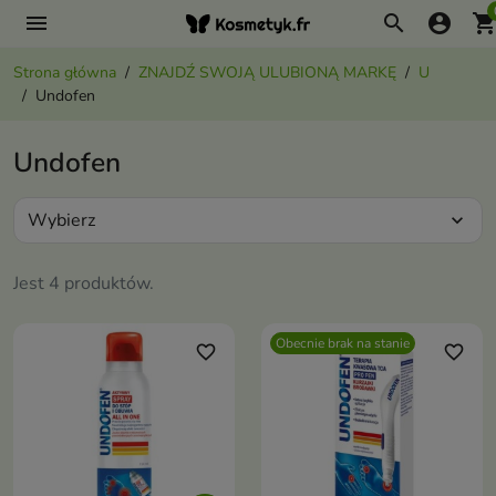
menu
search
account_circle
shopping_ca
Strona główna
ZNAJDŹ SWOJĄ ULUBIONĄ MARKĘ
U
Undofen
Undofen
Wybierz
expand_more
Jest 4 produktów.
Obecnie brak na stanie
favorite_border
favorite_border