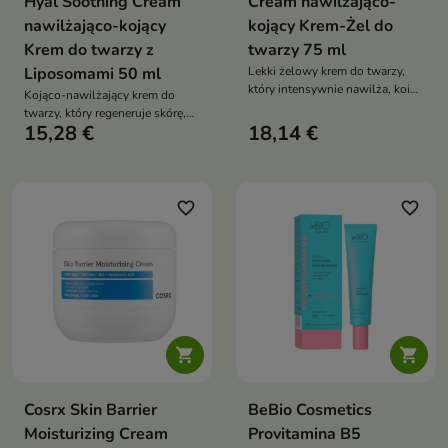
Hyal Soothing Cream
Cream nawilżająco-
nawilżająco-kojący
kojący Krem-Żel do
Krem do twarzy z
twarzy 75 ml
Liposomami 50 ml
Lekki żelowy krem do twarzy,
który intensywnie nawilża, koi
Kojąco-nawilżający krem do
podrażnienia i wspiera
twarzy, który regeneruje skórę,
regenerację skóry, pozostawiając
15,28 €
18,14 €
wzmacnia jej barierę
ją miękką i komfortową bez
hydrolipidową i zapewnia
uczucia obciążenia
długotrwały komfort
favorite_border
favorite_border


Cosrx Skin Barrier
BeBio Cosmetics
Moisturizing Cream
Provitamina B5