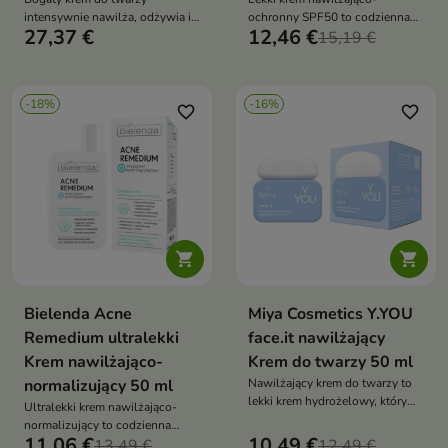
intensywnie nawilża, odżywia i
ochronny SPF50 to codzienna
27,37 €
12,46 €
wspiera odbudowę bariery
pielęgnacja dla skóry
15,19 €
hydrolipidowej skóry. Formuła z
problematycznej, która chroni
olejem meadowfoam,
przed promieniowaniem UV,
pantenolem, alantoiną,
nawilża i wspiera redukcję
-18%
-16%
fitosterolami, cukrami
niedoskonałości
favorite_border
favorite_border
nawilżającymi i kwasem
hialuronowym koi, zmiękcza i
poprawia komfort skóry suchej
oraz wrażliwej


Bielenda Acne
Miya Cosmetics Y.YOU
Remedium ultralekki
face.it nawilżający
Krem nawilżająco-
Krem do twarzy 50 ml
normalizujący 50 ml
Nawilżający krem do twarzy to
lekki krem hydrożelowy, który
Ultralekki krem nawilżająco-
intensywnie nawilża, koi skórę i
normalizujący to codzienna
wzmacnia jej barierę ochronną
11,06 €
10,49 €
pielęgnacja dla skóry
13,49 €
12,49 €