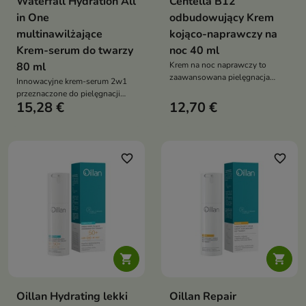
Waterfall Hydration All
Centella B12
in One
odbudowujący Krem
multinawilżające
kojąco-naprawczy na
Krem-serum do twarzy
noc 40 ml
80 ml
Krem na noc naprawczy to
zaawansowana pielęgnacja
Innowacyjne krem-serum 2w1
nowej generacji przeznaczona
przeznaczone do pielęgnacji
do skóry z uszkodzoną barierą
15,28 €
12,70 €
skóry odwodnionej, szorstkiej i
hydrolipidową, odwodnionej,
napiętej
suchej i podatnej na
podrażnienia. Formuła wspiera
intensywne nawilżenie,
favorite_border
favorite_border
regenerację, wygładzenie oraz
redukcję oznak starzenia,
zapewniając skórze odżywienie,
komfort i aksamitną miękkość


Oillan Hydrating lekki
Oillan Repair