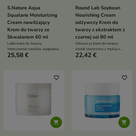
S.Nature Aqua
Round Lab Soybean
Squalane Moisturizing
Nourishing Cream
Cream nawilżający
odżywczy Krem do
Krem do twarzy ze
twarzy z ekstraktem z
Skwalanem 60 ml
czarnej soi 80 ml
Lekki krem do twarzy
Odżywczy krem do twarzy
intensywnie nawilża, wygładza i
został stworzony z myślą o
25,58 €
22,42 €
wspiera regenerację skóry suchej
skórze suchej, mieszanej,
oraz osłabionej. Formuła ze
wrażliwej oraz z widocznymi
skwalanem 150 000 ppm,
oznakami starzenia
betainą, pantenolem, kwasem
hialuronowym i
favorite_border
favorite_border
hydrolizowanym kolagenem
wzmacnia barierę hydrolipidową
i poprawia elastyczność cery

