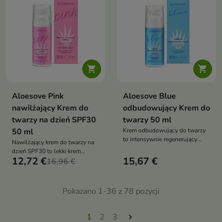
komfort skóry bez efektu
sprawdzi się również jako baza
obciążenia
pod makijaż


Aloesove Pink
Aloesove Blue
nawilżający Krem do
odbudowujący Krem do
twarzy na dzień SPF30
twarzy 50 ml
50 ml
Krem odbudowujący do twarzy
to intensywnie regenerujący
Nawilżający krem do twarzy na
krem przeznaczony do
dzień SPF30 to lekki krem
pielęgnacji skóry suchej,
12,72 €
15,67 €
ochronny, który zapewnia
16,96 €
odwodnionej oraz z zaburzoną
skuteczną fotoprotekcję przed
barierą hydrolipidową. Dzięki
promieniowaniem UVA i UVB,
kompleksowi składników
jednocześnie intensywnie
Pokazano 1-36 z 78 pozycji
regenerujących i prebiotyków
nawilżając i chroniąc skórę
wspiera mikrobiom skóry,
przed stresem fotooksydacyjnym
głęboko nawilża oraz przywraca
1
2
3

jej miękkość, elastyczność i