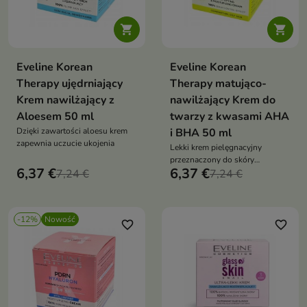


Eveline Korean
Eveline Korean
Therapy ujędrniający
Therapy matująco-
Krem nawilżający z
nawilżający Krem do
Aloesem 50 ml
twarzy z kwasami AHA
Dzięki zawartości aloesu krem
i BHA 50 ml
zapewnia uczucie ukojenia
Lekki krem pielęgnacyjny
przeznaczony do skóry
6,37 €
6,37 €
7,24 €
mieszanej, tłustej i
7,24 €
problematycznej.
-12%
Nowość
favorite_border
favorite_border