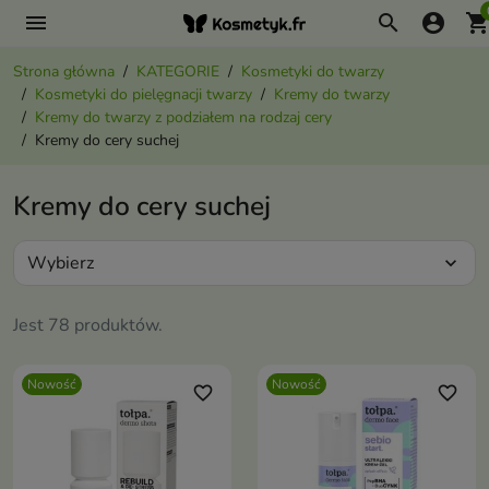
menu
search
account_circle
shopping_ca
Strona główna
KATEGORIE
Kosmetyki do twarzy
Kosmetyki do pielęgnacji twarzy
Kremy do twarzy
Kremy do twarzy z podziałem na rodzaj cery
Kremy do cery suchej
Kremy do cery suchej
Wybierz
expand_more
Jest 78 produktów.
Nowość
Nowość
favorite_border
favorite_border