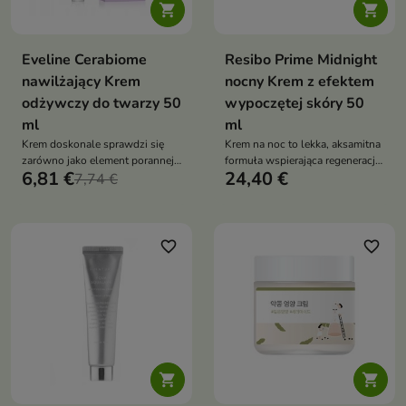


Eveline Cerabiome
Resibo Prime Midnight
nawilżający Krem
nocny Krem z efektem
odżywczy do twarzy 50
wypoczętej skóry 50
ml
ml
Krem doskonale sprawdzi się
Krem na noc to lekka, aksamitna
zarówno jako element porannej
formuła wspierająca regenerację
6,81 €
24,40 €
pielęgnacji, jak i regenerujący
7,74 €
skóry podczas snu, bez uczucia
kosmetyk na noc.
obciążenia. Krem z ceramidami,
kofeiną, niacynamidem,
kompleksem fitoekdysteroidów i
ekstraktu z nasion jujuby,
favorite_border
favorite_border
bioaktywnym ekstraktem z
mikroalgi oraz witaminą E
wzmacnia barierę ochronną,
wygładza, nawilża i pomaga
przywrócić cerze świeży,
wypoczęty wygląd o poranku

