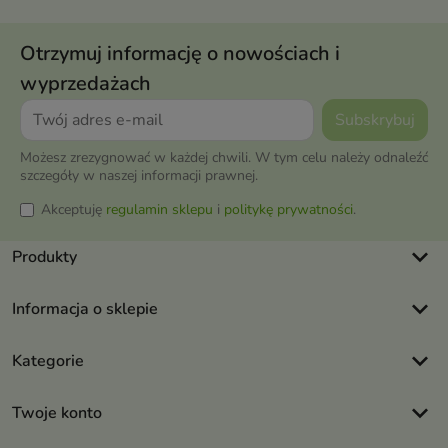
Otrzymuj informację o nowościach i
wyprzedażach
Możesz zrezygnować w każdej chwili. W tym celu należy odnaleźć
szczegóły w naszej informacji prawnej.
Akceptuję
regulamin sklepu
i
politykę prywatności
.
keyboard_arrow_down
Produkty
keyboard_arrow_down
Informacja o sklepie
keyboard_arrow_down
Kategorie
keyboard_arrow_down
Twoje konto