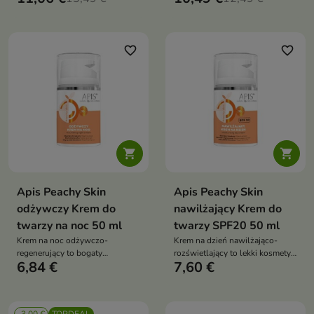
problematycznej, która nawilża,
redukuje niedoskonałości i
przywraca równowagę
favorite_border
favorite_border


Apis Peachy Skin
Apis Peachy Skin
odżywczy Krem do
nawilżający Krem do
twarzy na noc 50 ml
twarzy SPF20 50 ml
Krem na noc odżywczo-
Krem na dzień nawilżająco-
regenerujący to bogaty
rozświetlający to lekki kosmetyk,
6,84 €
7,60 €
kosmetyk, który intensywnie
który intensywnie nawilża,
regeneruje, nawilża i wygładza
wygładza i przywraca cerze
skórę podczas snu. Przywraca
naturalny blask. Sprawia, że
jej elastyczność i naturalny
skóra staje się świeża, miękka i