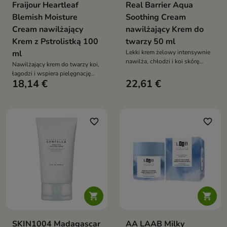
Fraijour Heartleaf
Real Barrier Aqua
Blemish Moisture
Soothing Cream
Cream nawilżający
nawilżający Krem do
Krem z Pstrolistką 100
twarzy 50 ml
ml
Lekki krem żelowy intensywnie
nawilża, chłodzi i koi skórę
Nawilżający krem do twarzy koi,
wrażliwą, podrażnioną oraz
łagodzi i wspiera pielęgnację
zaczerwienioną. Formuła z 5
18,14 €
22,61 €
skóry trądzikowej oraz
formami kwasu hialuronowego,
problematycznej. Formuła z
pantenolem, beta-glukanem,
pstrolistką sercowatą, wąkrotą
argininą i ekstraktem z rumianku
azjatycką, zieloną herbatą,
wygładza, łagodzi i wspiera
drzewem herbacianym i
favorite_border
favorite_border
barierę hydrolipidową
pantenolem pomaga ograniczać
niedoskonałości oraz
przywracać cerze komfort


SKIN1004 Madagascar
AA LAAB Milky