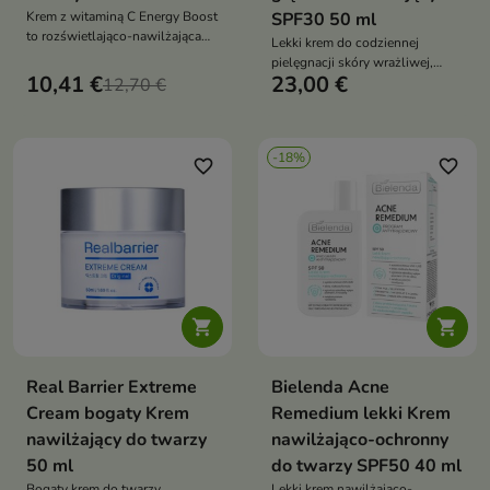
Krem z witaminą C Energy Boost
SPF30 50 ml
to rozświetlająco-nawilżająca
Lekki krem do codziennej
pielęgnacja, która przywraca
pielęgnacji skóry wrażliwej,
skórze energię, wyrównuje
10,41 €
23,00 €
12,70 €
suchej i skłonnej do podrażnień
koloryt i nadaje jej zdrowy blask
-18%
favorite_border
favorite_border


Real Barrier Extreme
Bielenda Acne
Cream bogaty Krem
Remedium lekki Krem
nawilżający do twarzy
nawilżająco-ochronny
50 ml
do twarzy SPF50 40 ml
Bogaty krem do twarzy
Lekki krem nawilżająco-