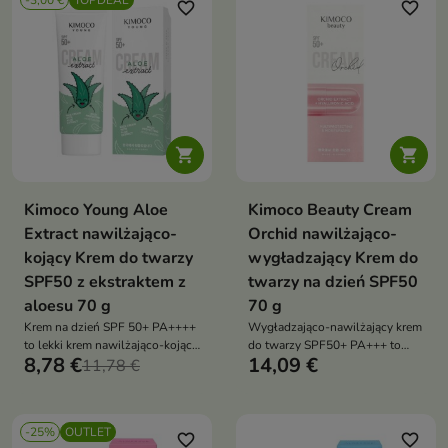
-3,00 €
TOPDEAL
blask, dzięki czemu rano
promienna każdego dnia
favorite_border
favorite_border
wygląda świeżo i promiennie


Kimoco Young Aloe
Kimoco Beauty Cream
Extract nawilżająco-
Orchid nawilżająco-
kojący Krem do twarzy
wygładzający Krem do
SPF50 z ekstraktem z
twarzy na dzień SPF50
aloesu 70 g
70 g
Krem na dzień SPF 50+ PA++++
Wygładzająco-nawilżający krem
to lekki krem nawilżająco-kojący,
do twarzy SPF50+ PA+++ to
8,78 €
14,09 €
który chroni skórę przed
11,78 €
lekki krem na dzień, który
promieniowaniem UV i wspiera
intensywnie nawilża skórę i
jej codzienną pielęgnację.
zapewnia bardzo wysoką
Formuła z aloesem i wąkrotą
ochronę przed promieniowaniem
-25%
OUTLET
azjatycką pomaga utrzymać
UV. Dzięki lekkiej formule
favorite_border
favorite_border