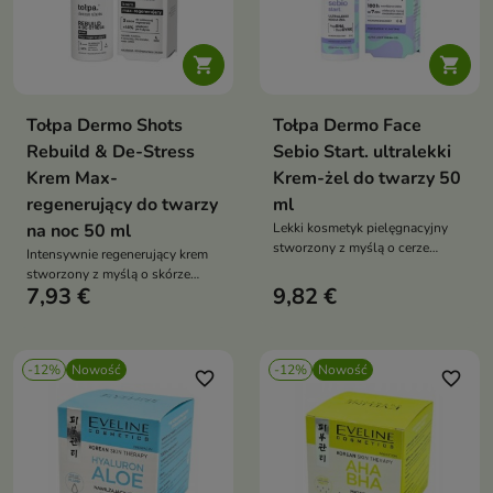


Tołpa Dermo Shots
Tołpa Dermo Face
Rebuild & De-Stress
Sebio Start. ultralekki
Krem Max-
Krem-żel do twarzy 50
regenerujący do twarzy
ml
na noc 50 ml
Lekki kosmetyk pielęgnacyjny
stworzony z myślą o cerze
Intensywnie regenerujący krem
tłustej, mieszanej i skłonnej do
stworzony z myślą o skórze
niedoskonałości.
7,93 €
9,82 €
zmęczonej, przesuszonej i
narażonej na codzienny stres
-12%
Nowość
-12%
Nowość
favorite_border
favorite_border