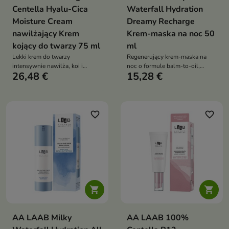
Centella Hyalu-Cica
Waterfall Hydration
Moisture Cream
Dreamy Recharge
nawilżający Krem
Krem-maska na noc 50
kojący do twarzy 75 ml
ml
Lekki krem do twarzy
Regenerujący krem-maska na
intensywnie nawilża, koi i
noc o formule balm-to-oil,
26,48 €
15,28 €
wspiera regenerację skóry
przeznaczony do pielęgnacji
suchej, wrażliwej oraz
skóry odwodnionej, szorstkiej i
podrażnionej. Formuła z 50%
napiętej
ekstraktu z wąkroty azjatyckiej,
kwasem hialuronowym,
favorite_border
favorite_border
niacynamidem i hydrolizowanym
kolagenem wzmacnia barierę
hydrolipidową i pozostawia
satynowe wykończenie


AA LAAB Milky
AA LAAB 100%