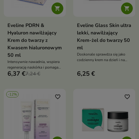


Eveline PDRN &
Eveline Glass Skin ultra
Hyaluron nawilżający
lekki, nawilżający
Krem do twarzy z
Krem-żel do twarzy 50
Kwasem hialuronowym
ml
50 ml
Doskonale sprawdza się jako
codzienny krem na dzień i na
Intensywnie nawadnia, wspiera
noc oraz jako baza pod makijaż.
regenerację naskórka i pomaga
6,37 €
6,25 €
zachować jędrność.
7,24 €
-12%
favorite_border
favorite_border