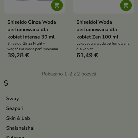


Shiseido Ginza Woda
Shiseidoi Woda
perfumowana dla
perfumowana dla
kobiet Intense 30 ml
kobiet Zen 100 ml
Shiseido Ginza Night –
Luksusowa woda perfumowana
wegańska woda perfumowana
dla kobiet
39,28 €
61,49 €
dla kobiet o gurmańsko-
kwiatowo-drzewnym
charakterze
Pokazano 1-2 z 2 pozycji
S
Sway
Seapuri
Skin & Lab
Shaishaishai