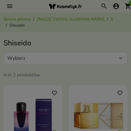
menu
search
account_circle
shopping_ca
Strona główna
ZNAJDŹ SWOJĄ ULUBIONĄ MARKĘ
S
Shiseido
Shiseido
Wybierz
expand_more
Jest 2 produktów.
favorite_border
favorite_border