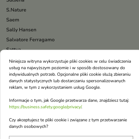
Sulsena
S.Nature
Saem
Sally Hansen
Salvatore Ferragamo
Sattva
Schwarzkopf
Niniejsza witryna wykorzystuje pliki cookies w celu świadczenia
usług na najwyższym poziomie i w sposób dostosowany do
Sensodyne
indywidualnych potrzeb. Opcjonalne pliki cookie służą zbieraniu
Sessio
danych statystycznych lub dostarczaniu spersonalizowanych
reklam, w tym z wykorzystaniem usług Google.
SFD
SheCosmetics
Informacje o tym, jak Google przetwarza dane, znajdziesz tutaj:
https://business.safety.google/privacy/
.
Shiseido
Silcare
Czy akceptujesz te pliki cookie i związane z tym przetwarzanie
danych osobowych?
Silcatil