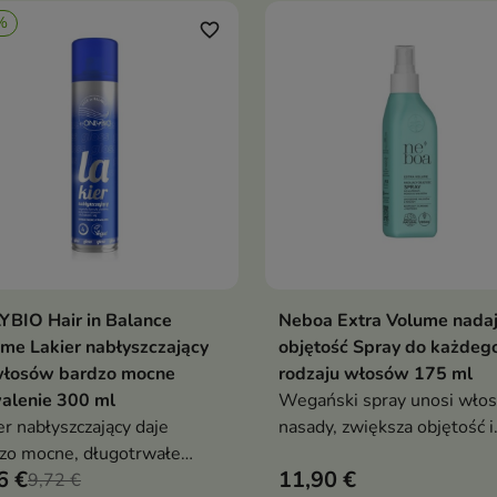
%
favorite_border
BIO Hair in Balance
Neboa Extra Volume nada
Dodaj do koszyka
Dodaj do koszy


me Lakier nabłyszczający
objętość Spray do każdeg
włosów bardzo mocne
rodzaju włosów 175 ml
alenie 300 ml
Wegański spray unosi włos
er nabłyszczający daje
nasady, zwiększa objętość i
zo mocne, długotrwałe
dodaje im lekkości. Wzmacn
6 €
11,90 €
alenie i intensywny połysk
9,72 €
chroni i odświeża włosy, na