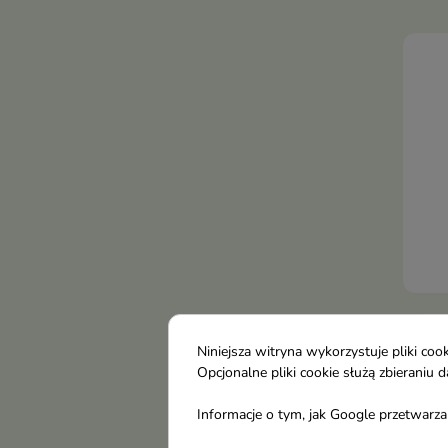
bez 
beta
pię
Hair
włos
Niniejsza witryna wykorzystuje pliki c
Moo
Opcjonalne pliki cookie służą zbierani
Laki
Informacje o tym, jak Google przetwarza 
odśw
12,
obję