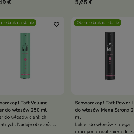
49 €
5,65 €
formuła, testowany
dermatologicznie, stylizacj
lepkości
nie brak na stanie
Obecnie brak na stanie
favorite_border
warzkopf Taft Volume
Schwarzkopf Taft Power L
Pokaż szczegóły
Pokaż szczegóły
er do włosów 250 ml
do włosów Mega Strong 
er do włosów cienkich i
ml
katnych. Nadaje objętość,
Lakier do włosów z mega
wnia mocne utrwalenie 4/5,
mocnym utrwaleniem do 72