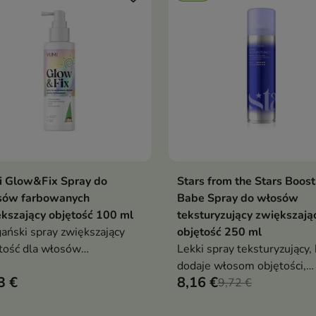
i Glow&Fix Spray do
Stars from the Stars Boost
Dodaj do koszyka
Dodaj do koszy


sów farbowanych
Babe Spray do włosów
kszający objętość 100 ml
teksturyzujący zwiększają
ński spray zwiększający
objętość 250 ml
tość dla włosów
Lekki spray teksturyzujący, 
owanych, który unosi je u
dodaje włosom objętości,
3 €
8,16 €
dy, chroni kolor, regeneruje
utrwala fryzurę i nadaje
9,72 €
macnia, nie obciążając pasm
pełniejszy wygląd bez obci