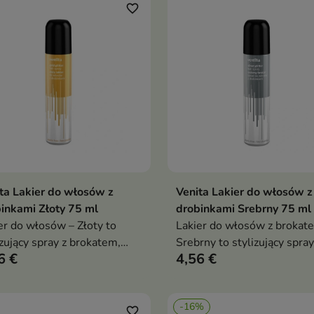
favorite_border
ta Lakier do włosów z
Venita Lakier do włosów z
Dodaj do koszyka
Dodaj do koszy


inkami Złoty 75 ml
drobinkami Srebrny 75 ml
er do włosów – Złoty to
Lakier do włosów z brokat
izujący spray z brokatem,
Srebrny to stylizujący spray
6 €
4,56 €
y utrwala fryzurę i nadaje jej
który utrwala fryzurę i nadaj
usowy, złoty blask. Idealny
spektakularny, srebrzysty b
yjątkowe okazje i
Idealny na imprezy, sesje
-16%
towne stylizacje
zdjęciowe i wyjątkowe okaz
favorite_border