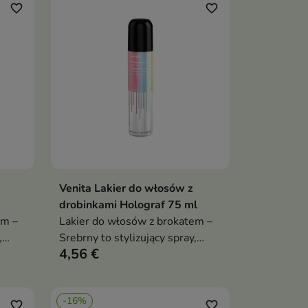
favorite_border
favorite_border
Venita Lakier do włosów z
ka
Dodaj do koszyka

drobinkami Holograf 75 ml
em –
Lakier do włosów z brokatem –
,
Srebrny to stylizujący spray,
4,56 €
e jej
który utrwala fryzurę i nadaje jej
lask.
spektakularny, srebrzysty blask.
Idealny na imprezy, sesje
-16%
je
zdjęciowe i wyjątkowe okazje
favorite_border
favorite_border