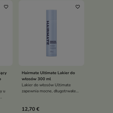
favorite_border
favorite_border
jący
Hairmate Ultimate Lakier do
ka
Dodaj do koszyka

o
włosów 300 ml
Lakier do włosów Ultimate
y u
zapewnia mocne, długotrwałe
utrwalenie bez obciążania i
ia,
sklejania włosów. Dzięki
12,70 €
dając
szybkoschnącej formule z