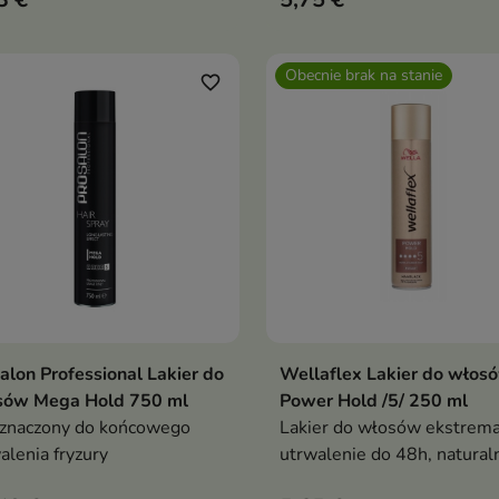
włosom imponującą objęto
Obecnie brak na stanie
favorite_border
alon Professional Lakier do
Wellaflex Lakier do włos
Dodaj do koszyka
Pokaż szczegóły

sów Mega Hold 750 ml
Power Hold /5/ 250 ml
znaczony do końcowego
Lakier do włosów ekstrem
alenia fryzury
utrwalenie do 48h, natural
efekt, ochrona UV, wegańs