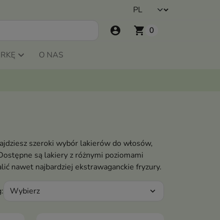
account_circle
shopping_cart
0
ARKĘ
O NAS
najdziesz szeroki wybór lakierów do włosów,
Dostępne są lakiery z różnymi poziomami
ić nawet najbardziej ekstrawaganckie fryzury.
Wybierz
:
expand_more