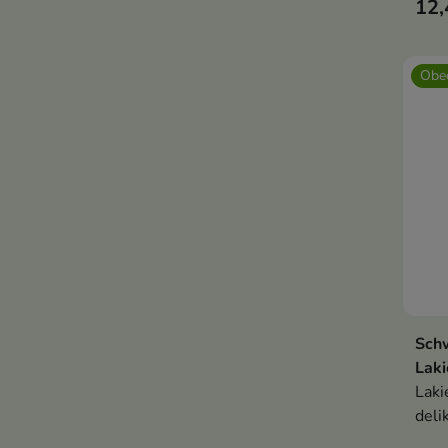
12,
Obec
Sch
Laki
Laki
deli
zape