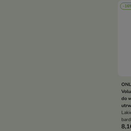
-16
ONLY
Volu
do 
utrw
Laki
bard
8,1
utrw