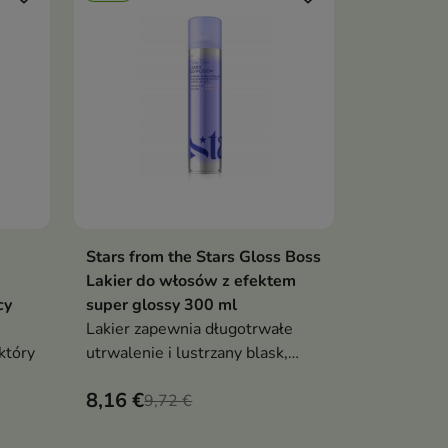
Stars from the Stars Gloss Boss
ka
Dodaj do koszyka

Lakier do włosów z efektem
cy
super glossy 300 ml
Lakier zapewnia długotrwałe
który
utrwalenie i lustrzany blask,
pozostawiając włosy elastyczne i
8,16 €
odporne na puszenie
9,72 €
ążania