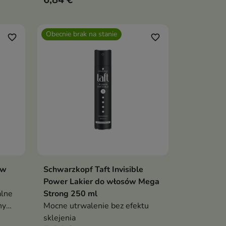
ść
oferuje skuteczne utrwalenie
fryzury oraz jednocześnie dba o
kondycję włosów
Obecnie brak na stanie
favorite_border
favorite_border
ów
Schwarzkopf Taft Invisible
Pokaż szczegóły
Power Lakier do włosów Mega
alne
Strong 250 ml
ny
Mocne utrwalenie bez efektu
ka
sklejenia