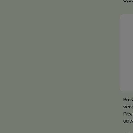
Pros
wło
Prze
utrw