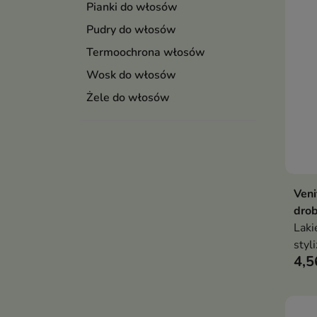
Pianki do włosów
Pudry do włosów
Termoochrona włosów
Wosk do włosów
Żele do włosów
Veni
drob
Laki
styl
4,5
któr
luks
na w
efek