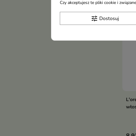
Czy akceptujesz te pliki cookie i związ
poch
lekk
tune
Dostosuj
obci
L'or
wło
8,9