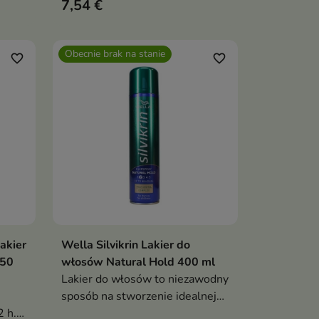
7,54 €
a bez
Obecnie brak na stanie
favorite_border
favorite_border
akier
Wella Silvikrin Lakier do
Pokaż szczegóły
250
włosów Natural Hold 400 ml
Lakier do włosów to niezawodny
sposób na stworzenie idealnej
 h.
fryzury