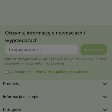
Otrzymuj informację o nowościach i
wyprzedażach
Możesz zrezygnować w każdej chwili. W tym celu należy odnaleźć
szczegóły w naszej informacji prawnej.
Akceptuję
regulamin sklepu
i
politykę prywatności
.
keyboard_arrow_down
Produkty
keyboard_arrow_down
Informacja o sklepie
keyboard_arrow_down
Kategorie