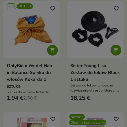
-25%
OUTLET
favorite_border
favorite_border


OnlyBio x Wedel Hair
Sister Young Lisa
in Balance Spinka do
Zestaw do loków Black
włosów Kokarda 1
1 sztuka
sztuka
Zestaw do loków to idealne
rozwiązanie dla osób, które chcą
Spinka do włosów Kokarda
uzyskać piękne, sprężyste loki
1,94 €
18,25 €
2,58 €
lub naturalne fale
Nowość
favorite_border
favorite_border
Obecnie brak na stanie