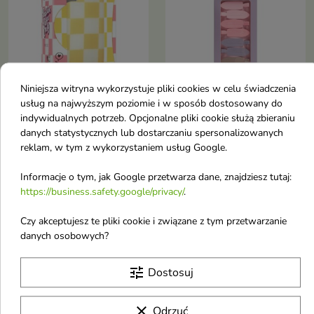

Niniejsza witryna wykorzystuje pliki cookies w celu świadczenia
usług na najwyższym poziomie i w sposób dostosowany do
indywidualnych potrzeb. Opcjonalne pliki cookie służą zbieraniu
Essence Spinka do
Hairmate Klipsy do
danych statystycznych lub dostarczaniu spersonalizowanych
włosów Positive Vibes
włosów 8 sztuk
reklam, w tym z wykorzystaniem usług Google.
Only 1 sztuka
Praktyczny zestaw akcesoriów,
który ułatwia wykonywanie
Spinka do włosów
Informacje o tym, jak Google przetwarza dane, znajdziesz tutaj:
codziennych fryzur, stylizację
4,26 €
5,35 €
https://business.safety.google/privacy/
.
oraz zabiegi pielęgnacyjne.
Czy akceptujesz te pliki cookie i związane z tym przetwarzanie
Obecnie brak na stanie
Obecnie brak na stanie
danych osobowych?
favorite_border
favorite_border
tune
Dostosuj
clear
Odrzuć