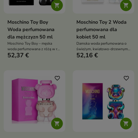


Moschino Toy Boy
Moschino Toy 2 Woda
Woda perfumowana
perfumowana dla
dla mężczyzn 50 ml
kobiet 50 ml
Moschino Toy Boy – męska
Damska woda perfumowana o
woda perfumowana z różą w roli
świeżym, kwiatowo-drzewnym
52,37 €
52,16 €
głównej, w towarzystwie
zapachu z jabłkiem Granny
przypraw, żywic i drzewnych
Smith, jaśminem i piżmem, w
akordów
kultowym flakonie misia
favorite_border
favorite_border

