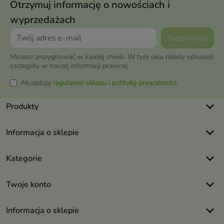
Otrzymuj informację o nowościach i
wyprzedażach
Możesz zrezygnować w każdej chwili. W tym celu należy odnaleźć
szczegóły w naszej informacji prawnej.
Akceptuję
regulamin sklepu
i
politykę prywatności
.
keyboard_arrow_down
Produkty
keyboard_arrow_down
Informacja o sklepie
keyboard_arrow_down
Kategorie
keyboard_arrow_down
Twoje konto
keyboard_arrow_down
Informacja o sklepie