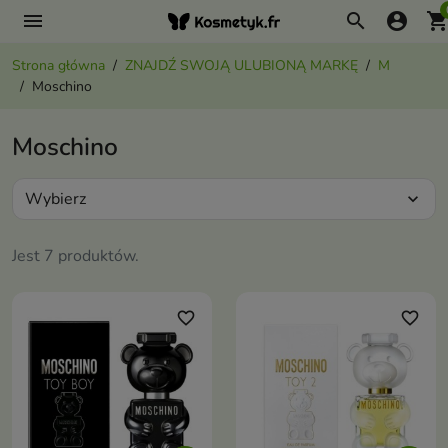
menu
search
account_circle
shopping_ca
Strona główna
ZNAJDŹ SWOJĄ ULUBIONĄ MARKĘ
M
Moschino
Moschino
Wybierz
expand_more
Jest 7 produktów.
favorite_border
favorite_border