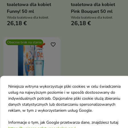
toaletowa dla kobiet
toaletowa dla kobiet
Funny! 50 ml
Pink Bouquet 50 ml
Woda toaletowa dla kobiet
Woda toaletowa dla kobiet
26,18 €
26,18 €
Obecnie brak na stanie
favorite_border
Niniejsza witryna wykorzystuje pliki cookies w celu świadczenia
usług na najwyższym poziomie i w sposób dostosowany do
indywidualnych potrzeb. Opcjonalne pliki cookie służą zbieraniu
Moschino I Love Love
danych statystycznych lub dostarczaniu spersonalizowanych
Woda toaletowa dla
reklam, w tym z wykorzystaniem usług Google.
kobiet 100 ml
33,72 €
Informacje o tym, jak Google przetwarza dane, znajdziesz tutaj: