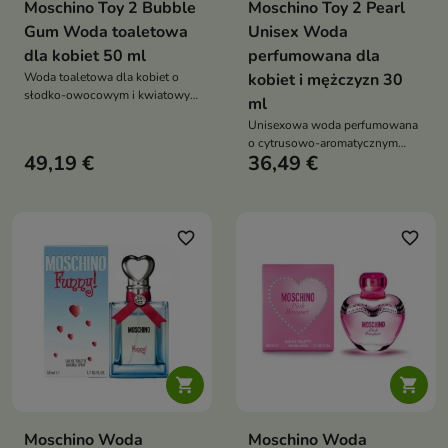
Moschino Toy 2 Bubble
Moschino Toy 2 Pearl
Gum Woda toaletowa
Unisex Woda
dla kobiet 50 ml
perfumowana dla
Woda toaletowa dla kobiet o
kobiet i mężczyzn 30
słodko-owocowym i kwiatowym
ml
charakterze z nutami cytrusów,
Unisexowa woda perfumowana
gumy do żucia, róży i piżma w
o cytrusowo-aromatycznym
kultowym flakonie misia
49,19 €
36,49 €
charakterze z nutami cytryny,
frezji, jaśminu, cyprysu i
wetywerii, idealna na ciepłe dni
favorite_border
favorite_border


Moschino Woda
Moschino Woda