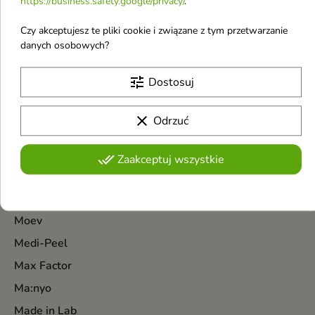
https://business.safety.google/privacy/
.
Pokazano 1-7 z 7 pozycji
Czy akceptujesz te pliki cookie i związane z tym przetwarzanie
danych osobowych?
M
tune
Dostosuj
Maison Asrar
Ministry of Gourmand
clear
Odrzuć
Mysterium
Mediderm
done_all
Zaakceptuj wszystkie
Mixsoon
Menokin
Moev
Medi-Peel
Max Factor
Ma:nyo
Made in Lab