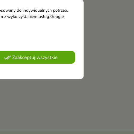
tosowany do indywidualnych potrzeb.
tym z wykorzystaniem usług Google.
done_all
Zaakceptuj wszystkie