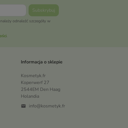
należy odnaleźć szczegóły w
ości
.
Informacja o sklepie
Kosmetyk.fr
Koperwerf 27
2544EM Den Haag
Holandia
info@kosmetyk.fr
mail