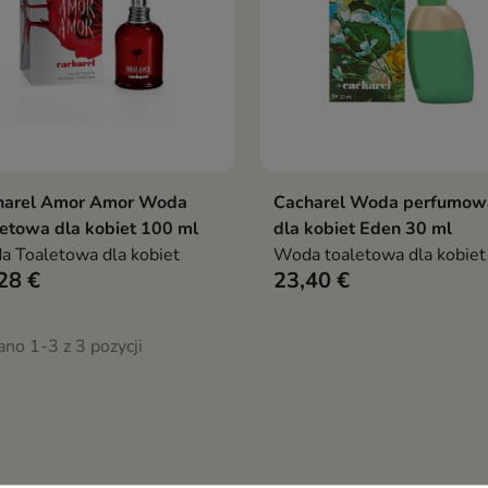
harel Amor Amor Woda
Cacharel Woda perfumow
Dodaj do koszyka
Dodaj do koszy


etowa dla kobiet 100 ml
dla kobiet Eden 30 ml
 Toaletowa dla kobiet
Woda toaletowa dla kobiet
28 €
23,40 €
no 1-3 z 3 pozycji