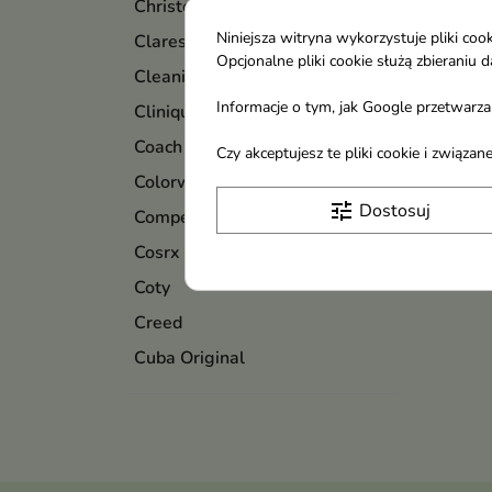
Christopher Dark
Niniejsza witryna wykorzystuje pliki c
Claresa
Opcjonalne pliki cookie służą zbierani
Cleanic
Informacje o tym, jak Google przetwarza 
Clinique
Coach
Czy akceptujesz te pliki cookie i związ
Colorwin
tune
Dostosuj
Compeed
Cosrx
Coty
Creed
Cuba Original