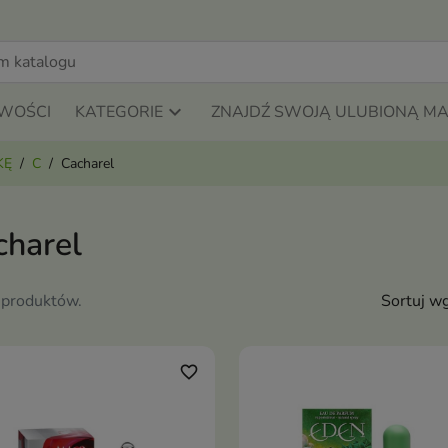
WOŚCI
KATEGORIE
ZNAJDŹ SWOJĄ ULUBIONĄ M
KĘ
C
Cacharel
charel
 produktów.
Sortuj wg
favorite_border