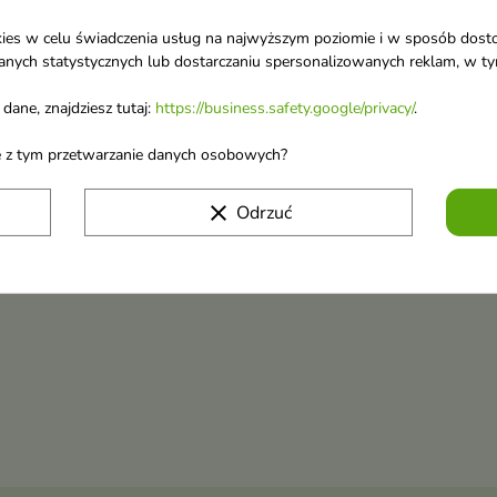
ookies w celu świadczenia usług na najwyższym poziomie i w sposób dos
u danych statystycznych lub dostarczaniu spersonalizowanych reklam, w 
dane, znajdziesz tutaj:
https://business.safety.google/privacy/
.
ane z tym przetwarzanie danych osobowych?
clear
Odrzuć