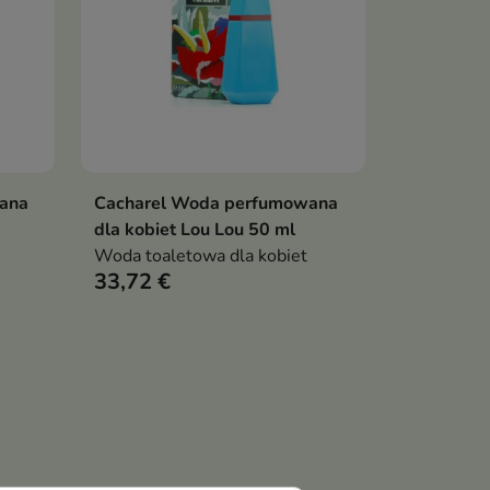
ana
Cacharel Woda perfumowana
ka
Dodaj do koszyka

dla kobiet Lou Lou 50 ml
Woda toaletowa dla kobiet
33,72 €