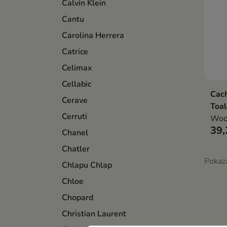
Calvin Klein
Cantu
Carolina Herrera
Catrice
Celimax
Cellabic
Cac
Cerave
Toal
Cerruti
Woda
39,
Chanel
Chatler
Pokaza
Chlapu Chlap
Chloe
Chopard
Christian Laurent