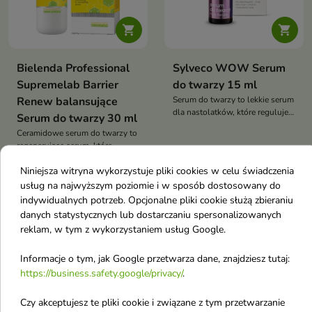


Bielenda Professional
Sylveco WOW Serum
Supremelab Barrier
do twarzy 15 ml
Renew balansujące
Serum do twarzy to lekkie serum
dla nastolatków, które reguluje
Serum do twarzy 30 ml
wydzielanie sebum, wspiera
Ceramidowe serum do twarzy to
walkę z niedoskonałościami i
regenerujące serum, które
zapewnia optymalne nawilżenie
17,89 €
9,52 €
odbudowuje barierę
21,82 €
skóry problematycznej
Niniejsza witryna wykorzystuje pliki cookies w celu świadczenia
hydrolipidową, intensywnie
nawilża i wzmacnia skórę
usług na najwyższym poziomie i w sposób dostosowany do
indywidualnych potrzeb. Opcjonalne pliki cookie służą zbieraniu
Nowość
favorite_border
favorite_border
danych statystycznych lub dostarczaniu spersonalizowanych
Obecnie brak na stanie
reklam, w tym z wykorzystaniem usług Google.
Informacje o tym, jak Google przetwarza dane, znajdziesz tutaj:
https://business.safety.google/privacy/
.
Czy akceptujesz te pliki cookie i związane z tym przetwarzanie