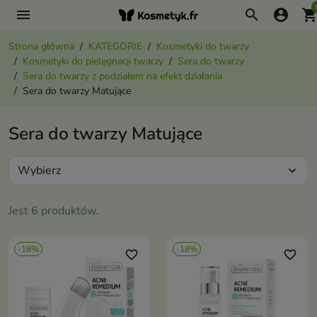
menu
search
account_circle
shopping_ca
Strona główna
KATEGORIE
Kosmetyki do twarzy
Kosmetyki do pielęgnacji twarzy
Sera do twarzy
Sera do twarzy z podziałem na efekt działania
Sera do twarzy Matujące
Sera do twarzy Matujące
Wybierz
expand_more
Jest 6 produktów.
-18%
-18%
favorite_border
favorite_border