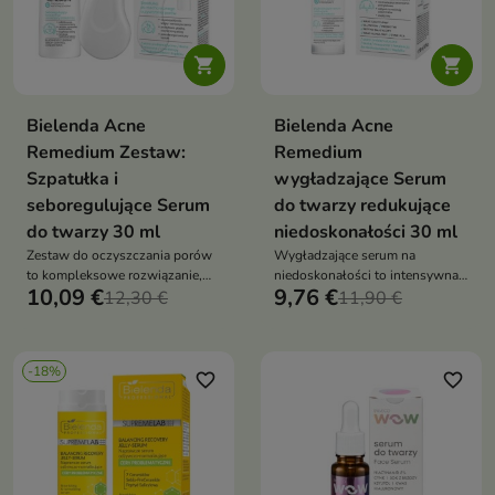


Bielenda Acne
Bielenda Acne
Remedium Zestaw:
Remedium
Szpatułka i
wygładzające Serum
seboregulujące Serum
do twarzy redukujące
do twarzy 30 ml
niedoskonałości 30 ml
Zestaw do oczyszczania porów
Wygładzające serum na
to kompleksowe rozwiązanie,
niedoskonałości to intensywna
10,09 €
9,76 €
które łączy mechaniczne
12,30 €
nocna kuracja, która redukuje
11,90 €
oczyszczanie z pielęgnacją
sebum, oczyszcza pory i
seboregulującą, pomagając
poprawia strukturę skóry,
redukować zaskórniki i
przywracając jej równowagę
-18%
przywracać skórze gładkość
favorite_border
favorite_border