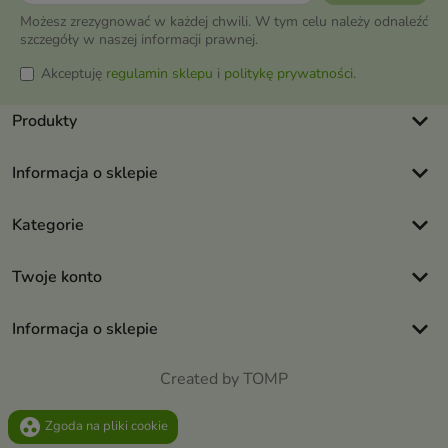
Możesz zrezygnować w każdej chwili. W tym celu należy odnaleźć
szczegóły w naszej informacji prawnej.
Akceptuję
regulamin sklepu
i
politykę prywatności
.
keyboard_arrow_down
Produkty
keyboard_arrow_down
Informacja o sklepie
keyboard_arrow_down
Kategorie
keyboard_arrow_down
Twoje konto
keyboard_arrow_down
Informacja o sklepie
Created by TOMP
group_work
Zgoda na pliki cookie