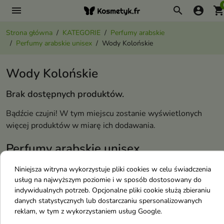
menu
search
account_circle
shopping_ca
Strona główna
KATEGORIE
Perfumy arabskie
Perfumy arabskie unisex
Wody Kolońskie
Wody Kolońskie
Brak dostępnych produktów.
Bądźcie czujni! W tym miejscu zostanie wyświetlonych
więcej produktów w miarę ich dodawania.
Perfumy arabskie unisex
Niniejsza witryna wykorzystuje pliki cookies w celu świadczenia
Esencje Perfum
usług na najwyższym poziomie i w sposób dostosowany do
Wody Kolońskie
indywidualnych potrzeb. Opcjonalne pliki cookie służą zbieraniu
danych statystycznych lub dostarczaniu spersonalizowanych
Wody Perfumowane
reklam, w tym z wykorzystaniem usług Google.
Wody Toaletowe