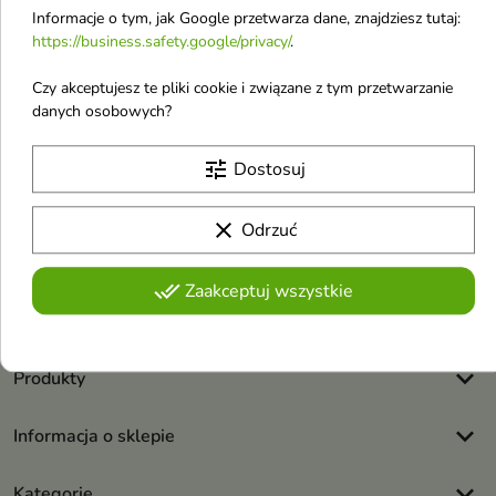
Informacje o tym, jak Google przetwarza dane, znajdziesz tutaj:
https://business.safety.google/privacy/
.
Czy akceptujesz te pliki cookie i związane z tym przetwarzanie
danych osobowych?
Otrzymuj informację o nowościach i
tune
Dostosuj
wyprzedażach
clear
Odrzuć
Możesz zrezygnować w każdej chwili. W tym celu należy odnaleźć
szczegóły w naszej informacji prawnej.
done_all
Zaakceptuj wszystkie
Akceptuję
regulamin sklepu
i
politykę prywatności
.
keyboard_arrow_down
Produkty
keyboard_arrow_down
Informacja o sklepie
keyboard_arrow_down
Kategorie