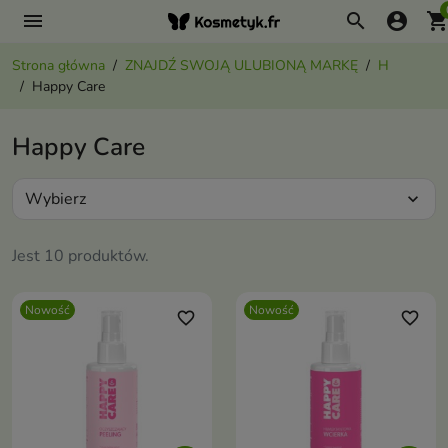
menu
search
account_circle
shopping_ca
Strona główna
ZNAJDŹ SWOJĄ ULUBIONĄ MARKĘ
H
Happy Care
Happy Care
Wybierz
expand_more
Jest 10 produktów.
Nowość
Nowość
favorite_border
favorite_border