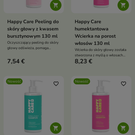


Happy Care Peeling do
Happy Care
skóry głowy z kwasem
humektantowa
bursztynowym 130 ml
Wcierka na porost
Oczyszczający peeling do skóry
włosów 130 ml
głowy odświeża, pomaga
Wcierka do skóry głowy została
regulować nadmiar sebum i
stworzona z myślą o włosach
unosi włosy u nasady.
7,54 €
8,23 €
osłabionych, wypadających,
Wegańska formuła z systemem
łamliwych i wymagających
pielęgnacji PEH, kwasem
wzmocnienia już u źródła. Lekka
bursztynowym, sokiem z aceroli,
formuła nie obciąża pasm, nie
pantenolem, gliceryną i kwasem
Nowość
Nowość
zmniejsza ich objętości i
favorite_border
favorite_border
hialuronowym zawiera 96%
sprawdzi się w codziennym
składników pochodzenia
stosowaniu
naturalnego

