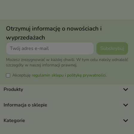
Otrzymuj informację o nowościach i
wyprzedażach
Możesz zrezygnować w każdej chwili. W tym celu należy odnaleźć
szczegóły w naszej informacji prawnej.
Akceptuję
regulamin sklepu
i
politykę prywatności
.
keyboard_arrow_down
Produkty
keyboard_arrow_down
Informacja o sklepie
keyboard_arrow_down
Kategorie