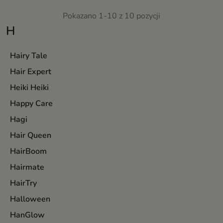
miękkość, sprężystość i blask
elastyczność
Pokazano 1-10 z 10 pozycji
H
Hairy Tale
Hair Expert
Heiki Heiki
Happy Care
Hagi
Hair Queen
HairBoom
Hairmate
HairTry
Halloween
HanGlow