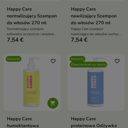
Happy Care
Happy Care
normalizujący Szampon
nawilżający Szampon
do włosów 270 ml
do włosów 270 ml
Normalizujący szampon
Happy Care szampon
odświeża, oczyszcza i wspiera
nawilżający do włosów suchych
7,54 €
7,54 €
równowagę skóry głowy oraz
z D-pantenolem, sorbitolem i
włosów skłonnych do
alantoiną oczyszcza, koi i
przetłuszczania. Wegańska
przywraca miękkość
formuła z mentolem,
Nowość
Nowość
pantenolem, proteinami
favorite_border
favorite_border
Obecnie brak na stanie
roślinnymi, proteinami pszenicy
oraz olejkami eterycznymi z
neroli i may chang zawiera 95%
składników pochodzenia
naturalnego

Happy Care
Happy Care
humektantowa
proteinowa Odżywka