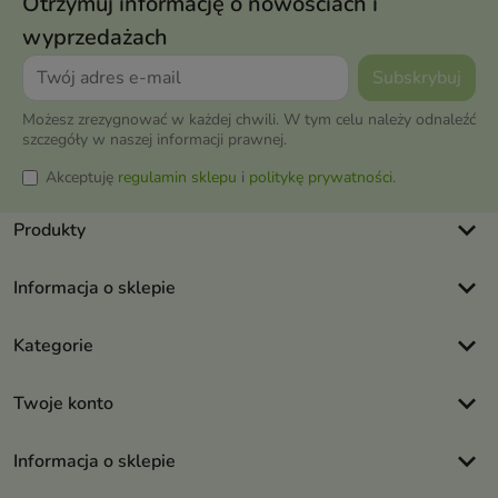
Otrzymuj informację o nowościach i
wyprzedażach
Możesz zrezygnować w każdej chwili. W tym celu należy odnaleźć
szczegóły w naszej informacji prawnej.
Akceptuję
regulamin sklepu
i
politykę prywatności
.
keyboard_arrow_down
Produkty
keyboard_arrow_down
Informacja o sklepie
keyboard_arrow_down
Kategorie
keyboard_arrow_down
Twoje konto
keyboard_arrow_down
Informacja o sklepie