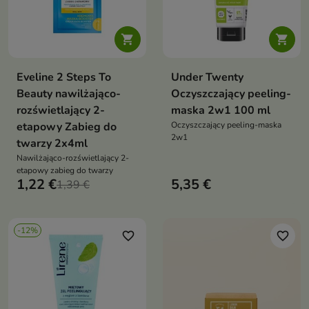


Eveline 2 Steps To
Under Twenty
Beauty nawilżająco-
Oczyszczający peeling-
rozświetlający 2-
maska 2w1 100 ml
etapowy Zabieg do
Oczyszczający peeling-maska
2w1
twarzy 2x4ml
Nawilżająco-rozświetlający 2-
etapowy zabieg do twarzy
1,22 €
5,35 €
1,39 €
-12%
favorite_border
favorite_border