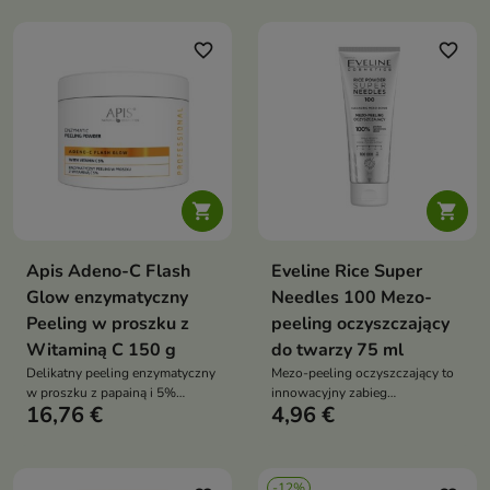
trądzikowej i problematycznej.
Kompleks kwasów AHA, BHA i
PHA pomaga złuszczać martwy
favorite_border
favorite_border
naskórek, redukować
niedoskonałości i wyrównywać
koloryt skóry


Apis Adeno-C Flash
Eveline Rice Super
Glow enzymatyczny
Needles 100 Mezo-
Peeling w proszku z
peeling oczyszczający
Witaminą C 150 g
do twarzy 75 ml
Delikatny peeling enzymatyczny
Mezo-peeling oczyszczający to
w proszku z papainą i 5%
innowacyjny zabieg
16,76 €
4,96 €
witaminą C, który wygładza,
złuszczająco-regenerujący, który
rozświetla i wyrównuje koloryt
łączy działanie mikroigieł z
skóry
hydrolizowanej gąbki i pudru
ryżowego. Skutecznie usuwa
-12%