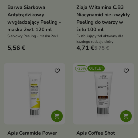
Barwa Siarkowa
Ziaja Witamina C.B3
Antytrądzikowy
Niacynamid nie-zwykły
wygładzający Peeling -
Peeling do twarzy w
maska 2w1 120 ml
żelu 100 ml
Siarkowy Peeling - Maska 2w1
Eksfoliujący żel aktywny dla
każdego rodzaju skóry
5,56 €
4,71 €
5,75 €
-25%
OUTLET
favorite_border
favorite_border


Apis Ceramide Power
Apis Coffee Shot