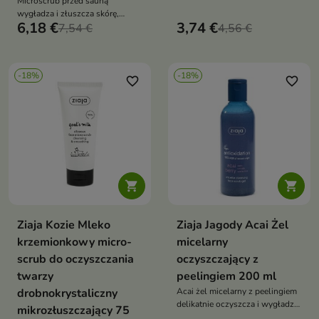
Microscrub przed sauną
zmniejsza niedoskonałości i
wygładza i złuszcza skórę,
wygładza naskórek
6,18 €
3,74 €
przygotowując ją do zabiegu i
7,54 €
4,56 €
wspierając ujędrnienie dzięki
kofeinie i aktywnym ekstraktom
-18%
-18%
favorite_border
favorite_border


Ziaja Kozie Mleko
Ziaja Jagody Acai Żel
krzemionkowy micro-
micelarny
scrub do oczyszczania
oczyszczający z
twarzy
peelingiem 200 ml
drobnokrystaliczny
Acai żel micelarny z peelingiem
delikatnie oczyszcza i wygładza
mikrozłuszczający 75
skórę, wspierając nawilżenie i