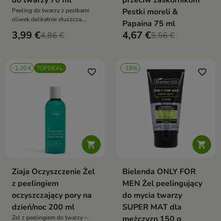
do twarzy 70 ml
przeciw zaskórnikom
Peeling do twarzy z pestkami
Pestki moreli &
oliwek delikatnie złuszcza,
Papaina 75 ml
wygładza i pielęgnuje, idealny
3,99 €
4,67 €
4,86 €
5,56 €
do codziennego stosowania,
wegański i łagodny
-1,20 €
TOPDEAL
-18%
favorite_border
favorite_border


Ziaja Oczyszczenie Żel
Bielenda ONLY FOR
z peelingiem
MEN Żel peelingujący
oczyszczający pory na
do mycia twarzy
dzień/noc 200 ml
SUPER MAT dla
Żel z peelingiem do twarzy –
mężczyzn 150 g