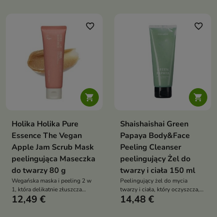
favorite_border
favorite_border


Holika Holika Pure
Shaishaishai Green
Essence The Vegan
Papaya Body&Face
Apple Jam Scrub Mask
Peeling Cleanser
peelingująca Maseczka
peelingujący Żel do
do twarzy 80 g
twarzy i ciała 150 ml
Wegańska maska i peeling 2 w
Peelingujący żel do mycia
1, która delikatnie złuszcza
twarzy i ciała, który oczyszcza,
12,49 €
14,48 €
martwy naskórek, wygładza
wygładza skórę i pomaga
skórę i przywraca jej świeży,
regulować wydzielanie sebum,
promienny wygląd
pozostawiając ją świeżą i miękką