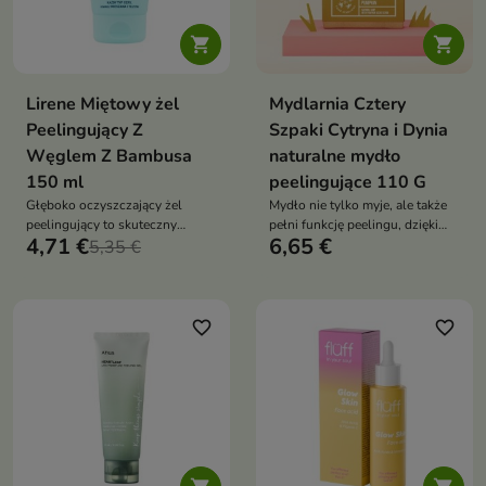


Lirene Miętowy żel
Mydlarnia Cztery
Peelingujący Z
Szpaki Cytryna i Dynia
Węglem Z Bambusa
naturalne mydło
150 ml
peelingujące 110 G
Głęboko oczyszczający żel
Mydło nie tylko myje, ale także
peelingujący to skuteczny
pełni funkcję peelingu, dzięki
4,71 €
6,65 €
produkt do codziennej
5,35 €
obecności wytłoków z pestek
pielęgnacji
dyni
favorite_border
favorite_border