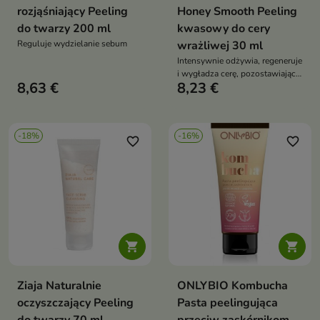
rozjąśniający Peeling
Honey Smooth Peeling
do twarzy 200 ml
kwasowy do cery
Reguluje wydzielanie sebum
wrażliwej 30 ml
Intensywnie odżywia, regeneruje
i wygładza cerę, pozostawiając
8,63 €
8,23 €
ją aksamitnie gładką
-18%
-16%
favorite_border
favorite_border


Ziaja Naturalnie
ONLYBIO Kombucha
oczyszczający Peeling
Pasta peelingująca