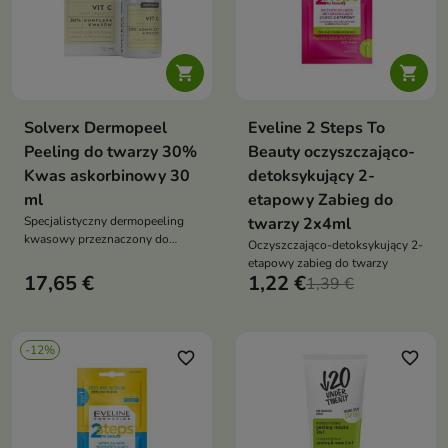


Solverx Dermopeel
Eveline 2 Steps To
Peeling do twarzy 30%
Beauty oczyszczająco-
Kwas askorbinowy 30
detoksykujący 2-
ml
etapowy Zabieg do
Specjalistyczny dermopeeling
twarzy 2x4ml
kwasowy przeznaczony do
Oczyszczająco-detoksykujący 2-
pielęgnacji skóry pozbawionej
etapowy zabieg do twarzy
blasku, zmęczonej
17,65 €
1,22 €
1,39 €
-12%
favorite_border
favorite_border