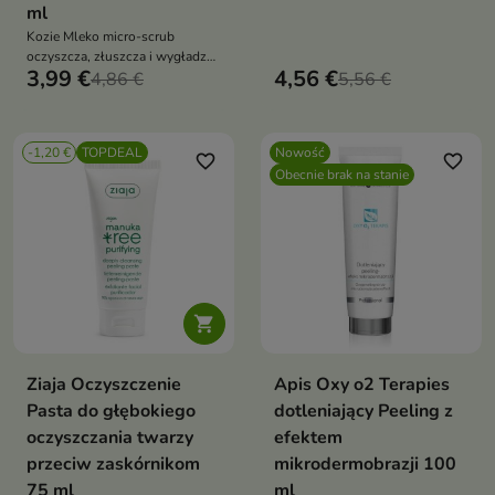
ml
profilaktykę pierwszych
Kozie Mleko micro-scrub
zmarszczek bez mikroplastiku
oczyszcza, złuszcza i wygładza
3,99 €
4,56 €
skórę. Zawiera krzemionkę,
4,86 €
5,56 €
papainę i proteiny mleczne.
Idealny do cery mieszanej i
szarej
-1,20 €
TOPDEAL
Nowość
favorite_border
favorite_border
Obecnie brak na stanie

Ziaja Oczyszczenie
Apis Oxy o2 Terapies
Pasta do głębokiego
dotleniający Peeling z
oczyszczania twarzy
efektem
przeciw zaskórnikom
mikrodermobrazji 100
75 ml
ml