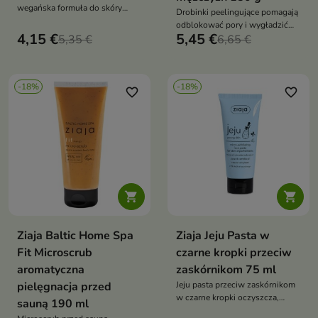
wegańska formuła do skóry
Drobinki peelingujące pomagają
tłustej i mieszanej. Oczyszcza
odblokować pory i wygładzić
pory, redukuje sebum, działa
4,15 €
5,45 €
5,35 €
powierzchnię skóry,
6,65 €
antybakteryjnie i złuszczająco
jednocześnie przygotowując ją
do golenia
-18%
-18%
favorite_border
favorite_border


Ziaja Baltic Home Spa
Ziaja Jeju Pasta w
Fit Microscrub
czarne kropki przeciw
aromatyczna
zaskórnikom 75 ml
pielęgnacja przed
Jeju pasta przeciw zaskórnikom
w czarne kropki oczyszcza,
sauną 190 ml
peelinguje i odświeża skórę,