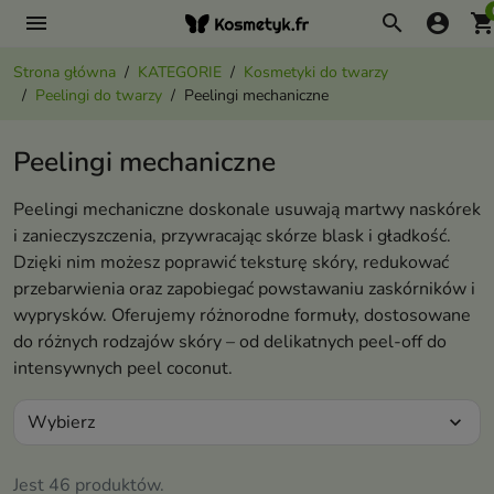
menu
search
account_circle
shopping_ca
Strona główna
KATEGORIE
Kosmetyki do twarzy
Peelingi do twarzy
Peelingi mechaniczne
Peelingi mechaniczne
Peelingi mechaniczne doskonale usuwają martwy naskórek
i zanieczyszczenia, przywracając skórze blask i gładkość.
Dzięki nim możesz poprawić teksturę skóry, redukować
przebarwienia oraz zapobiegać powstawaniu zaskórników i
wyprysków. Oferujemy różnorodne formuły, dostosowane
do różnych rodzajów skóry – od delikatnych peel-off do
intensywnych peel coconut.
Wybierz
expand_more
Jest 46 produktów.