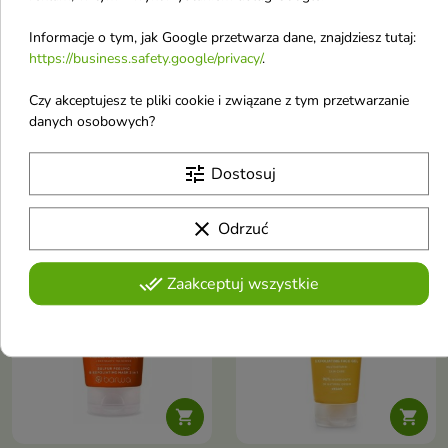
Informacje o tym, jak Google przetwarza dane, znajdziesz tutaj:
Fluff In Your Soul
Tołpa Pure Trends
https://business.safety.google/privacy/
.
Perfect Skin
Super Fruits Żel do
wygładzający Peeling
mycia twarzy z
Czy akceptujesz te pliki cookie i związane z tym przetwarzanie
do twarzy Kwas
peelingiem 150 ml
danych osobowych?
glikolowy & BHA 40 ml
Dokładnie usuwa
zanieczyszczenia i nadmiar
Wygładza skórę i usuwa martwy
sebum, nie naruszając przy tym
tune
Dostosuj
naskórek
naturalnej bariery ochronnej
9,52 €
5,56 €
skóry
clear
Odrzuć
-18%
favorite_border
favorite_border
done_all
Zaakceptuj wszystkie

