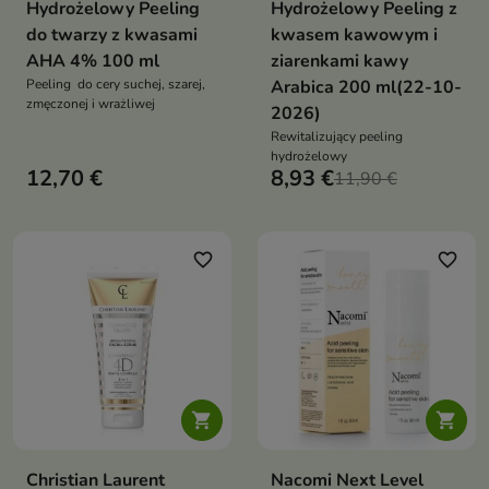
Hydrożelowy Peeling
Hydrożelowy Peeling z
do twarzy z kwasami
kwasem kawowym i
AHA 4% 100 ml
ziarenkami kawy
Peeling do cery suchej, szarej,
Arabica 200 ml(22-10-
zmęczonej i wrażliwej
2026)
Rewitalizujący peeling
hydrożelowy
12,70 €
8,93 €
11,90 €
favorite_border
favorite_border


Christian Laurent
Nacomi Next Level