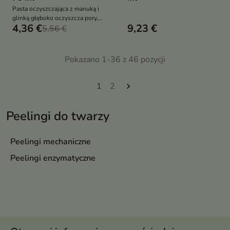
Pasta oczyszczająca z manuką i
glinką głęboko oczyszcza pory,
4,36 €
9,23 €
redukuje zaskórniki i
5,56 €
niedoskonałości, pozostawiając
skórę świeżą, gładką i
zmatowioną
Pokazano 1-36 z 46 pozycji
1
2

Peelingi do twarzy
Peelingi mechaniczne
Peelingi enzymatyczne