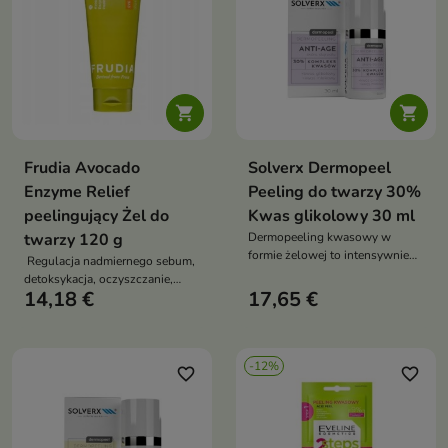


Frudia Avocado
Solverx Dermopeel
Enzyme Relief
Peeling do twarzy 30%
peelingujący Żel do
Kwas glikolowy 30 ml
twarzy 120 g
Dermopeeling kwasowy w
formie żelowej to intensywnie
Regulacja nadmiernego sebum,
działający preparat stworzony z
detoksykacja, oczyszczanie,
myślą o pielęgnacji skóry
14,18 €
17,65 €
złuszczanie
dojrzałej
-12%
favorite_border
favorite_border