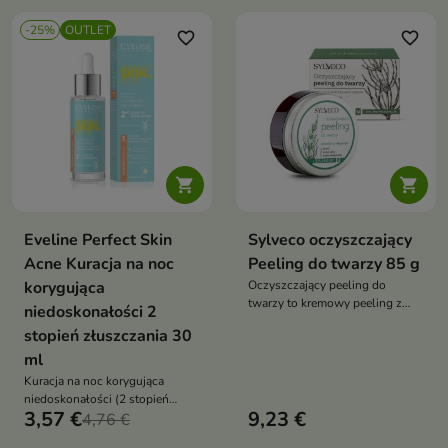
-25%
OUTLET
favorite_border
favorite_border


Eveline Perfect Skin
Sylveco oczyszczający
Acne Kuracja na noc
Peeling do twarzy 85 g
korygująca
Oczyszczający peeling do
twarzy to kremowy peeling z
niedoskonałości 2
korundem, który usuwa martwy
stopień złuszczania 30
naskórek, oczyszcza pory i
ml
pomaga regulować wydzielanie
sebum
Kuracja na noc korygująca
niedoskonałości (2 stopień
3,57 €
9,23 €
złuszczania) to intensywna
4,76 €
pielęgnacja dla skóry