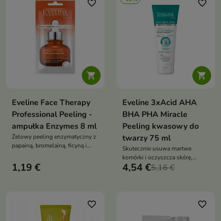
martwy naskórek, wygładza i
favorite_border
favorite_border
rozświetla cerę, wspierając
naturalną odnowę skóry


Eveline Face Therapy
Eveline 3xAcid AHA
Professional Peeling -
BHA PHA Miracle
ampułka Enzymes 8 ml
Peeling kwasowy do
Żelowy peeling enzymatyczny z
twarzy 75 ml
papainą, bromelainą, ficyną i
Skutecznie usuwa martwe
dynią. Wygładza, oczyszcza i
komórki i oczyszcza skórę,
rozświetla cerę
1,19 €
4,54 €
minimalizuje widoczność porów
5,16 €
favorite_border
favorite_border