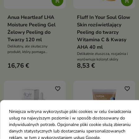


Anua Heartleaf LHA
Fluff In Your Soul Glow
Moisture Peeling Gel
Skin rozświetlający
Żelowy Peeling do
Peeling do twarzy
Twarzy 120 ml
Witamina C & Kwasy
Delikatny, ale skuteczny
AHA 40 ml
produkt, który pomaga
Delikatnie złuszcza, rozjaśnia i
złuszczyć martwy naskórek,
wyrównuje koloryt skóry
wygładzić skórę i zredukować
16,76 €
8,53 €
niedoskonałości
favorite_border
favorite_border
Niniejsza witryna wykorzystuje pliki cookies w celu świadczenia
usług na najwyższym poziomie i w sposób dostosowany do
indywidualnych potrzeb. Opcjonalne pliki cookie służą zbieraniu
danych statystycznych lub dostarczaniu spersonalizowanych


reklam, w tym z wykorzystaniem usług Google.