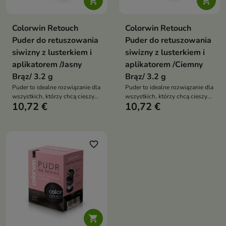


Colorwin Retouch
Colorwin Retouch
Puder do retuszowania
Puder do retuszowania
siwizny z lusterkiem i
siwizny z lusterkiem i
aplikatorem /Jasny
aplikatorem /Ciemny
Brąz/ 3.2 g
Brąz/ 3.2 g
Puder to idealne rozwiązanie dla
Puder to idealne rozwiązanie dla
wszystkich, którzy chcą cieszyć
wszystkich, którzy chcą cieszyć
10,72 €
10,72 €
się pięknymi, zadbany włosami i
się pięknymi, zadbany włosami i
pozbyć się siwych odrostów bez
pozbyć się siwych odrostów bez
konieczności odwiedzania
konieczności odwiedzania
salonu fryzjerskiego
salonu fryzjerskiego
favorite_border
