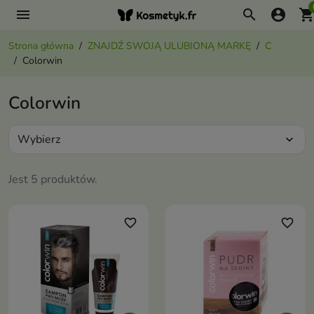
menu
search
account_circle
shopping_ca
Strona główna
ZNAJDŹ SWOJĄ ULUBIONĄ MARKĘ
C
Colorwin
Colorwin
Wybierz
expand_more
Jest 5 produktów.
favorite_border
favorite_border