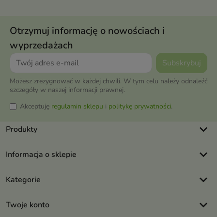
Otrzymuj informację o nowościach i
wyprzedażach
Możesz zrezygnować w każdej chwili. W tym celu należy odnaleźć
szczegóły w naszej informacji prawnej.
Akceptuję
regulamin sklepu
i
politykę prywatności
.
keyboard_arrow_down
Produkty
keyboard_arrow_down
Informacja o sklepie
keyboard_arrow_down
Kategorie
keyboard_arrow_down
Twoje konto