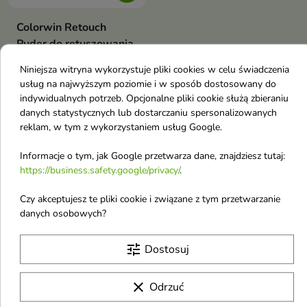
Colorwin Retouch
Puder do retuszowania
siwizny z lusterkiem i
Niniejsza witryna wykorzystuje pliki cookies w celu świadczenia
aplikatorem /Czarny/
usług na najwyższym poziomie i w sposób dostosowany do
3.2 g
indywidualnych potrzeb. Opcjonalne pliki cookie służą zbieraniu
Puder to idealne rozwiązanie dla
danych statystycznych lub dostarczaniu spersonalizowanych
wszystkich, którzy chcą cieszyć
reklam, w tym z wykorzystaniem usług Google.
10,72 €
się pięknymi, zadbany włosami i
pozbyć się siwych odrostów bez
Informacje o tym, jak Google przetwarza dane, znajdziesz tutaj:
konieczności odwiedzania
salonu fryzjerskiego
https://business.safety.google/privacy/
.
Pokazano 1-5 z 5 pozycji
C
Czy akceptujesz te pliki cookie i związane z tym przetwarzanie
danych osobowych?
Carmex
tune
Dostosuj
Cosnori
CP-1
clear
Odrzuć
Cabotine