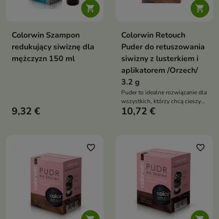


Colorwin Szampon
Colorwin Retouch
redukujący siwiznę dla
Puder do retuszowania
mężczyzn 150 ml
siwizny z lusterkiem i
aplikatorem /Orzech/
3.2 g
Puder to idealne rozwiązanie dla
wszystkich, którzy chcą cieszyć
9,32 €
10,72 €
się pięknymi, zadbany włosami i
pozbyć się siwych odrostów bez
konieczności odwiedzania
salonu fryzjerskiego
favorite_border
favorite_border