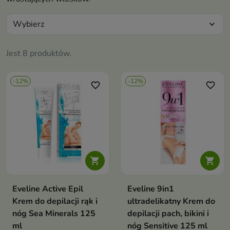
Wybierz
expand_more
Jest 8 produktów.
-12%
-12%
favorite_border
favorite_border


Eveline Active Epil
Eveline 9in1
Krem do depilacji rąk i
ultradelikatny Krem do
nóg Sea Minerals 125
depilacji pach, bikini i
ml
nóg Sensitive 125 ml