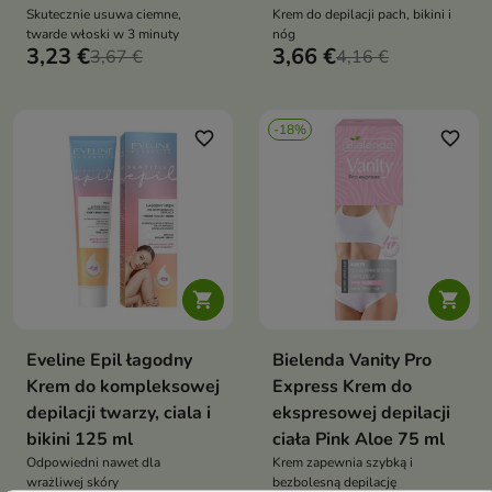
Skutecznie usuwa ciemne,
Krem do depilacji pach, bikini i
twarde włoski w 3 minuty
nóg
3,23 €
3,66 €
3,67 €
4,16 €
-18%
favorite_border
favorite_border


Eveline Epil łagodny
Bielenda Vanity Pro
Krem do kompleksowej
Express Krem do
depilacji twarzy, ciala i
ekspresowej depilacji
bikini 125 ml
ciała Pink Aloe 75 ml
Odpowiedni nawet dla
Krem zapewnia szybką i
wrażliwej skóry
bezbolesną depilację