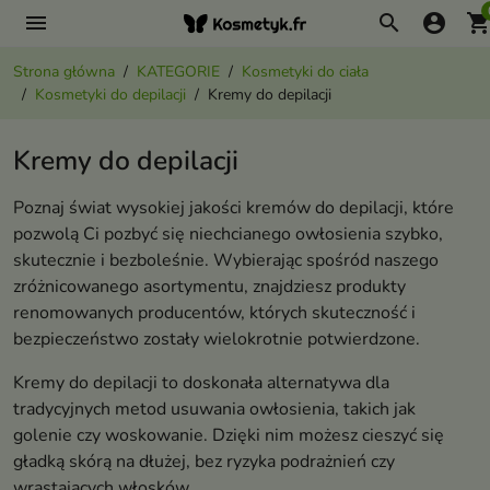
menu
search
account_circle
shopping_ca
Strona główna
KATEGORIE
Kosmetyki do ciała
Kosmetyki do depilacji
Kremy do depilacji
Kremy do depilacji
Poznaj świat wysokiej jakości kremów do depilacji, które
pozwolą Ci pozbyć się niechcianego owłosienia szybko,
skutecznie i bezboleśnie. Wybierając spośród naszego
zróżnicowanego asortymentu, znajdziesz produkty
renomowanych producentów, których skuteczność i
bezpieczeństwo zostały wielokrotnie potwierdzone.
Kremy do depilacji to doskonała alternatywa dla
tradycyjnych metod usuwania owłosienia, takich jak
golenie czy woskowanie. Dzięki nim możesz cieszyć się
gładką skórą na dłużej, bez ryzyka podrażnień czy
wrastających włosków.