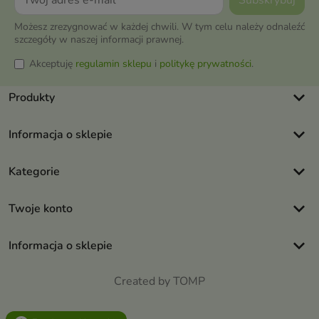
Możesz zrezygnować w każdej chwili. W tym celu należy odnaleźć
szczegóły w naszej informacji prawnej.
Akceptuję
regulamin sklepu
i
politykę prywatności
.
keyboard_arrow_down
Produkty
keyboard_arrow_down
Informacja o sklepie
keyboard_arrow_down
Kategorie
keyboard_arrow_down
Twoje konto
keyboard_arrow_down
Informacja o sklepie
Created by TOMP