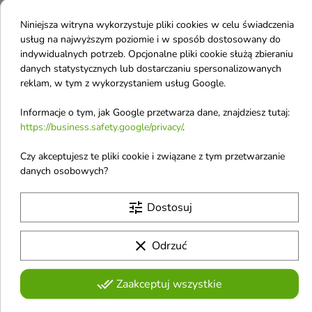
3,67 €
4,88 €
5,95 €
Niniejsza witryna wykorzystuje pliki cookies w celu świadczenia
usług na najwyższym poziomie i w sposób dostosowany do
indywidualnych potrzeb. Opcjonalne pliki cookie służą zbieraniu
-12%
Obecnie brak na stanie
favorite_border
favorite_border
danych statystycznych lub dostarczaniu spersonalizowanych
reklam, w tym z wykorzystaniem usług Google.
Informacje o tym, jak Google przetwarza dane, znajdziesz tutaj:
https://business.safety.google/privacy/
.
Czy akceptujesz te pliki cookie i związane z tym przetwarzanie

danych osobowych?
Eveline 99% Natural
Tanita Vegan Zestaw
tune
Dostosuj
Aloe Vera łagodny
Krem do depilacji bikini
Krem do depilacji rąk,
50 ml + Balsam po
clear
Odrzuć
nóg i bikini 125 ml
depilacji 30 ml
Zestaw do depilacji bikini –
Łagodny krem
skuteczny krem z olejkiem
done_all
Zaakceptuj wszystkie
morelowym i masłem shea oraz
do depilacji
balsam łagodzący, idealny dla