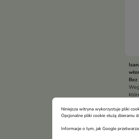
Isan
wło
Bez
Weg
któr
9,7
przy
włos
Niniejsza witryna wykorzystuje pliki c
Opcjonalne pliki cookie służą zbierani
dnia
Informacje o tym, jak Google przetwarza 