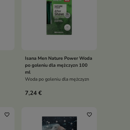
Isana Men Nature Power Woda
ka
Dodaj do koszyka

po goleniu dla mężczyzn 100
ml
,
Woda po goleniu dla mężczyzn
7,24 €
y
aniem
favorite_border
favorite_border