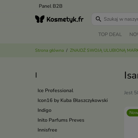
Panel B2B
search
TOP DEAL
NO
Strona główna
ZNAJDŹ SWOJĄ ULUBIONĄ MAR
Is
I
Ice Professional
Jest 
Icon16 by Kuba Błaszczykowski
Indigo
Now
Inito Parfums Preves
Innisfree