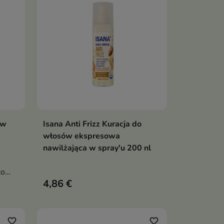
ów
Isana Anti Frizz Kuracja do
ka
Dodaj do koszyka

włosów ekspresowa
nawilżająca w spray'u 200 nl
to
4,86 €
a
ywanie
favorite_border
favorite_border