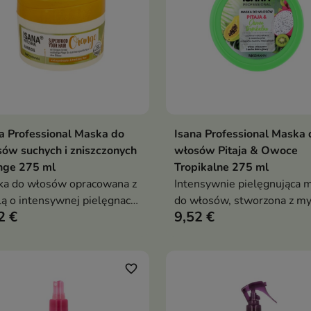
a Professional Maska do
Isana Professional Maska 
Dodaj do koszyka
Dodaj do koszy


ów suchych i zniszczonych
włosów Pitaja & Owoce
nge 275 ml
Tropikalne 275 ml
a do włosów opracowana z
Intensywnie pielęgnująca 
ą o intensywnej pielęgnacji
do włosów, stworzona z my
2 €
9,52 €
ów suchych, zniszczonych i
włosach suchych, matowych
bionych.
wymagających regeneracji.
favorite_border