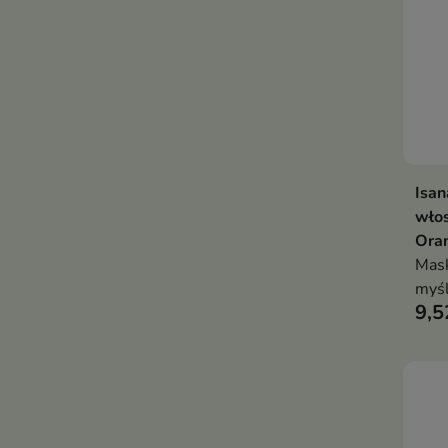
Isan
włos
Ora
Mask
myśl
9,5
włos
osła