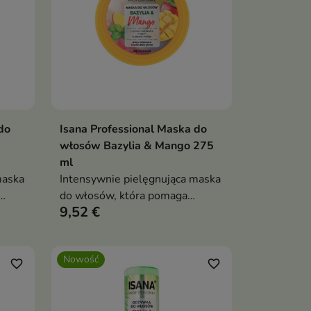
do
Isana Professional Maska do
ka
Dodaj do koszyka

włosów Bazylia & Mango 275
ml
maska
Intensywnie pielęgnująca maska
do włosów, która pomaga
9,52 €
kę
przywrócić pasmom miękkość,
gładkość i zdrowy wygląd.
Nowość
favorite_border
favorite_border