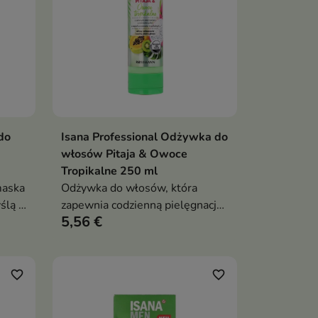
do
Isana Professional Odżywka do
ka
Dodaj do koszyka

włosów Pitaja & Owoce
Tropikalne 250 ml
maska
Odżywka do włosów, która
ślą o
zapewnia codzienną pielęgnację
5,56 €
 i
włosów potrzebujących
nawilżenia, wygładzenia i
odżywienia.
favorite_border
favorite_border