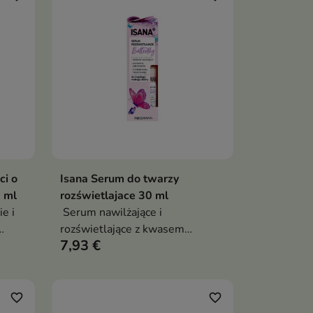
 i
i o
Isana Serum do twarzy
ka
Dodaj do koszyka

 ml
rozświetlajace 30 ml
e i
Serum nawilżające i
rozświetlające z kwasem
7,93 €
hialuronowym, olejem
z
migdałowym i ekstraktami
kwiatowymi – intensywnie
nawilża, wygładza i nadaje
favorite_border
favorite_border
skórze zdrowy blask,