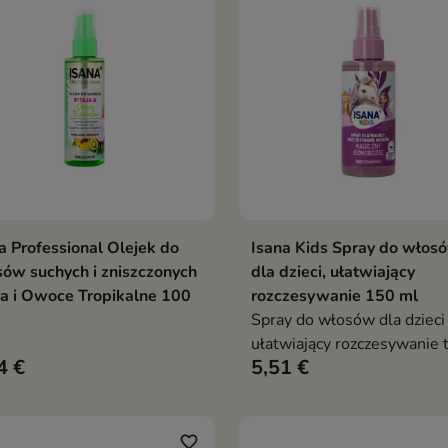
a Professional Olejek do
Isana Kids Spray do włos
Dodaj do koszyka
Dodaj do koszy


ów suchych i zniszczonych
dla dzieci, ułatwiający
ja i Owoce Tropikalne 100
rozczesywanie 150 ml
Spray do włosów dla dzieci
ułatwiający rozczesywanie 
4 €
5,51 €
delikatny kosmetyk bez
spłukiwania, który wygładz
włosy, ułatwia ich rozczes
i sprawia, że codzienna
favorite_border