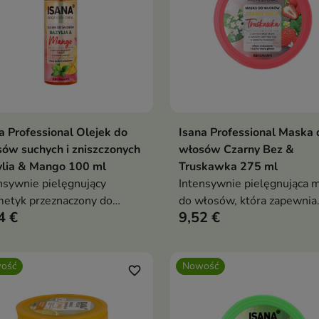
a Professional Olejek do
Isana Professional Maska 
Dodaj do koszyka
Dodaj do koszy


ów suchych i zniszczonych
włosów Czarny Bez &
ylia & Mango 100 ml
Truskawka 275 ml
nsywnie pielęgnujący
Intensywnie pielęgnująca 
etyk przeznaczony do
do włosów, która zapewnia
4 €
9,52 €
ów suchych, osłabionych i
pasmom odpowiednią daw
gających wygładzenia.
nawilżenia i odżywienia.
ość
Nowość
favorite_border