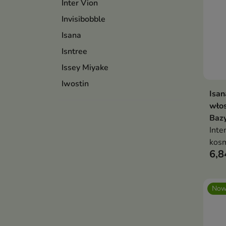
Inter Vion
Invisibobble
Isana
Isntree
Issey Miyake
Iwostin
Isan
włos
Baz
Inte
kosm
6,8
włos
wyma
Now