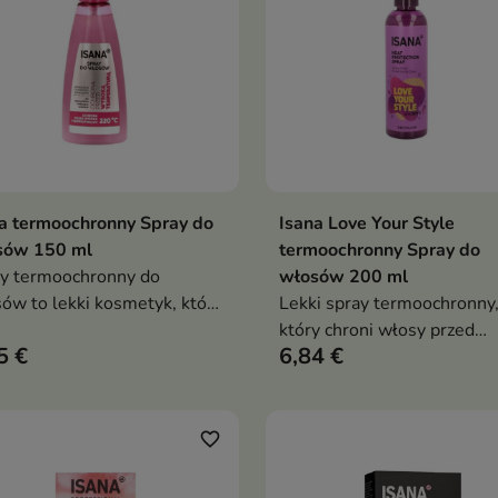
a termoochronny Spray do
Isana Love Your Style
Dodaj do koszyka
Dodaj do koszy


sów 150 ml
termoochronny Spray do
y termoochronny do
włosów 200 ml
ów to lekki kosmetyk, który
Lekki spray termoochronny
ecznie zabezpiecza włosy
który chroni włosy przed
5 €
6,84 €
d wysoką temperaturą
temperaturą do 220°C,
zas stylizacji. Chroni przed
wygładza je, nadaje blask i
suszeniem i uszkodzeniami,
ułatwia stylizację — idealn
ocześnie nadając włosom
przed suszeniem, prostow
favorite_border
k i miękkość
i kręceniem