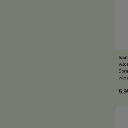
Isan
wło
Spra
włos
skut
5,9
prze
podc
prze
jedn
blas