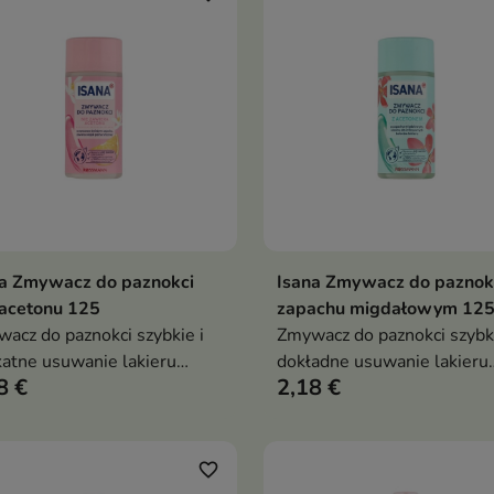
pielęgnacja staje się szybka
przyjemna
na Zmywacz do paznokci
Isana Zmywacz do paznokc
Dodaj do koszyka
Dodaj do koszy


 acetonu 125
zapachu migdałowym 125
acz do paznokci szybkie i
Zmywacz do paznokci szybki
katne usuwanie lakieru
dokładne usuwanie lakieru
8 €
2,18 €
ęgnuje płytkę cytrusowy
pielęgnacja z emolientem
ch odpowiedni także do
świeży owocowy zapach be
cznych paznokci
zbędnego tarcia
favorite_border