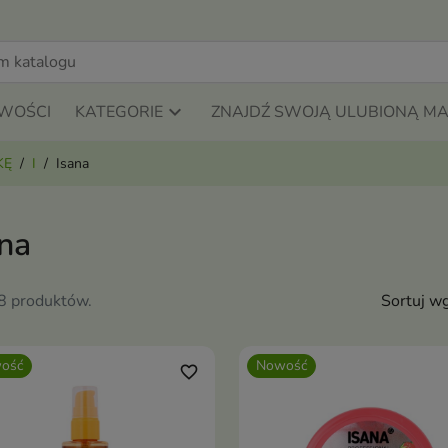
WOŚCI
KATEGORIE
ZNAJDŹ SWOJĄ ULUBIONĄ M
KĘ
I
Isana
ana
58 produktów.
Sortuj wg
ość
Nowość
favorite_border