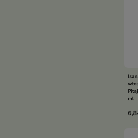
Isan
włos
Pita
ml
6,8