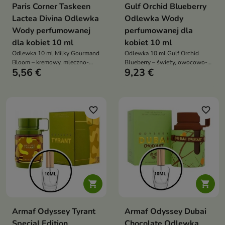
Paris Corner Taskeen
Gulf Orchid Blueberry
Lactea Divina Odlewka
Odlewka Wody
Wody perfumowanej
perfumowanej dla
dla kobiet 10 ml
kobiet 10 ml
Odlewka 10 ml Milky Gourmand
Odlewka 10 ml Gulf Orchid
Bloom – kremowy, mleczno-
Blueberry – świeży, owocowo-
5,56 €
9,23 €
gourmandowy zapach unisex z
piżmowy, lekki i elegancki
nutami kakao, wanilii i tuberozy,
zapach dla kobiet, idealny na
idealny na chłodniejsze
wiosnę, lato i codzienne
wieczory i codzienne otulenie
użytkowanie
favorite_border
favorite_border


Armaf Odyssey Tyrant
Armaf Odyssey Dubai
Special Edition
Chocolate Odlewka