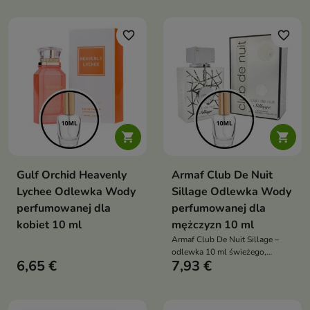
favorite_border
favorite_border


Gulf Orchid Heavenly
Armaf Club De Nuit
Lychee Odlewka Wody
Sillage Odlewka Wody
perfumowanej dla
perfumowanej dla
kobiet 10 ml
mężczyzn 10 ml
Armaf Club De Nuit Sillage –
odlewka 10 ml świeżego,
6,65 €
7,93 €
eleganckiego męskiego zapachu,
łączącego iskrzące cytrusy,
kwiatowe serce i nowoczesną
drzewno-ambrową bazę.