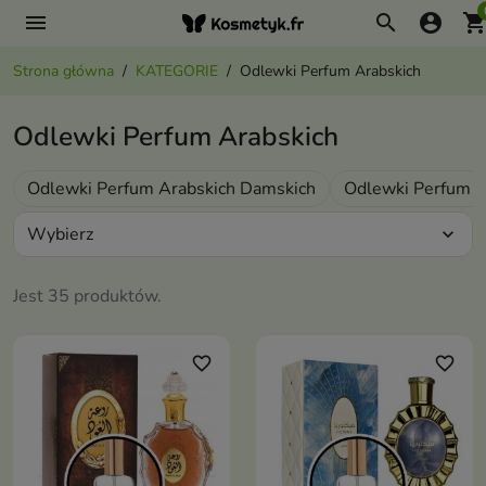
menu
search
account_circle
shopping_ca
Strona główna
KATEGORIE
Odlewki Perfum Arabskich
Odlewki Perfum Arabskich
Odlewki Perfum Arabskich Damskich
Odlewki Perfum A
Wybierz
expand_more
Jest 35 produktów.
favorite_border
favorite_border