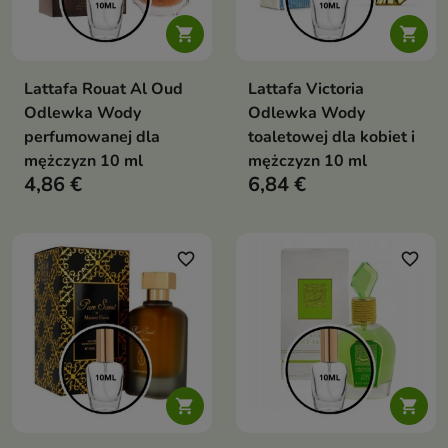


Lattafa Rouat Al Oud
Lattafa Victoria
Odlewka Wody
Odlewka Wody
perfumowanej dla
toaletowej dla kobiet i
mężczyzn 10 ml
mężczyzn 10 ml
4,86 €
6,84 €
favorite_border
favorite_border

