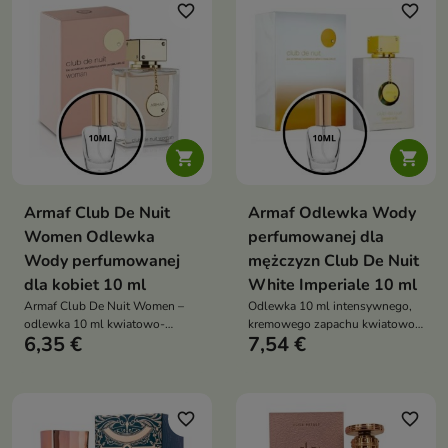
favorite_border
favorite_border


Armaf Club De Nuit
Armaf Odlewka Wody
Women Odlewka
perfumowanej dla
Wody perfumowanej
mężczyzn Club De Nuit
dla kobiet 10 ml
White Imperiale 10 ml
Armaf Club De Nuit Women –
Odlewka 10 ml intensywnego,
odlewka 10 ml kwiatowo-
kremowego zapachu kwiatowo-
6,35 €
7,54 €
owocowej, zmysłowej
orientalnego, łączącego słodycz
kompozycji dla kobiet, łączącej
liczi i wanilii z dymnym
świeże cytrusy z różą, liczi i
kadzidłem oraz kaszmeranową
otulającą waniliowo-piżmową
bazą
favorite_border
favorite_border