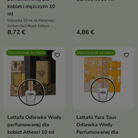
kobiet i mężczyzn 10
ml
Odlewka 10 ml Al Haramain
Amber Oud Black Edition –
8,72 €
4,86 €
luksusowy, orientalny, ciepły
zapach unisex idealny na
chłodne dni i wyjątkowe okazje
Obecnie brak na stanie
Obecnie brak na stanie
favorite_border
favorite_border
Lattafa Odlewka Wody
Lattafa Yara Tous
perfumowanej dla
Odlewka Wody
kobiet Atheeri 10 ml
Perfumowanej dla