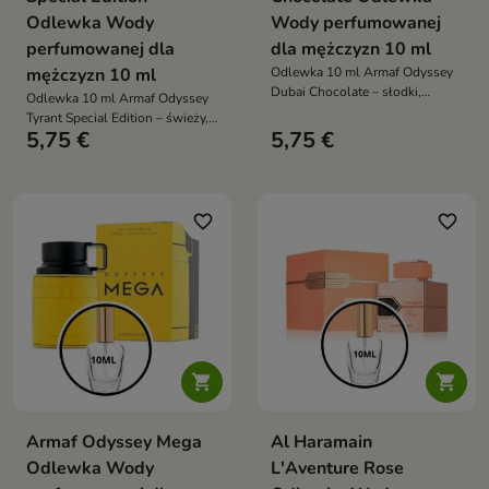
Odlewka Wody
Wody perfumowanej
perfumowanej dla
dla mężczyzn 10 ml
mężczyzn 10 ml
Odlewka 10 ml Armaf Odyssey
Dubai Chocolate – słodki,
Odlewka 10 ml Armaf Odyssey
intensywny i luksusowy męski
Tyrant Special Edition – świeży,
zapach gourmand z nutami
5,75 €
5,75 €
cytrusowo-aromatyczny,
kawy, orzechów i czekolady
energetyzujący zapach dla
mężczyzn z nutami ambroksanu,
lawendy i cedru
favorite_border
favorite_border


Armaf Odyssey Mega
Al Haramain
Odlewka Wody
L'Aventure Rose