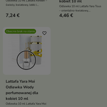
Odlewka 10 ml Lattafa Atheeri –
kobiet 10 ml
świeży, kwiatowy, lekki i
Odlewka 10 ml Lattafa Yara Tous
elegancki zapach dla kobiet z
– orientalno-kwiatowy,
nutami passiflory, orchidei,
7,24 €
4,46 €
zmysłowy zapach dla kobiet w
jaśminu i wanilii
praktycznej formie testowej
Obecnie brak na stanie
favorite_border
Lattafa Yara Moi
Odlewka Wody
perfumowanej dla
kobiet 10 ml
Odlewka 10 ml Lattafa Yara Moi