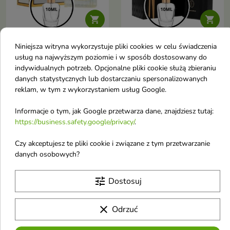


Niniejsza witryna wykorzystuje pliki cookies w celu świadczenia
Flavia Odlewka Wody
Flavia Just For You
usług na najwyższym poziomie i w sposób dostosowany do
perfumowanej dla
A`Oud Odlewka Wody
indywidualnych potrzeb. Opcjonalne pliki cookie służą zbieraniu
kobiet Charming Lady
perfumowanej dla
danych statystycznych lub dostarczaniu spersonalizowanych
10 ml
meżczyzn 10 ml
reklam, w tym z wykorzystaniem usług Google.
Rrientalno-kwiatowa
Odlewka 10 ml Flavia Just For
kompozycja dla kobiet, która
You A’Oud – orientalny,
Informacje o tym, jak Google przetwarza dane, znajdziesz tutaj:
5,35 €
5,16 €
łączy świeżą cytrusową
luksusowy, intensywnie
https://business.safety.google/privacy/
.
miękkość z egzotyczną
zmysłowy zapach unisex z
zmysłowością ylang-ylang,
oudem i wanilią
jaśminu i waniliowo-paczulowej
Czy akceptujesz te pliki cookie i związane z tym przetwarzanie
głębi
favorite_border
favorite_border
danych osobowych?
tune
Dostosuj
clear
Odrzuć

