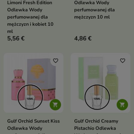
Limoni Fresh Edition
Odlewka Wody
Odlewka Wody
perfumowanej dla
perfumowanej dla
mężczyzn 10 ml
mężczyzn i kobiet 10
ml
5,56 €
4,86 €
favorite_border
favorite_border


Gulf Orchid Sunset Kiss
Gulf Orchid Creamy
Odlewka Wody
Pistachio Odlewka