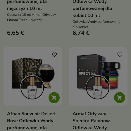
perfumowanej dla
Odlewka Wody
mężczyzn 10 ml
perfumowanej dla
Odlewka 10 ml Armaf Odyssey
kobiet 10 ml
Limoni Fresh – świeży,
Odlewka Wody perfumowanej
cytrusowy, energetyczny zapach
dla kobiet
unisex idealny na lato i ciepłe
6,65 €
6,74 €
dni
favorite_border
favorite_border


Afnan Souvenir Desert
Armaf Odyssey
Rose Odlewka Wody
Spectra Rainbow
perfumowanej dla
Odlewka Wody