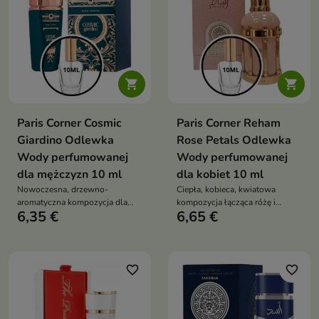


Paris Corner Cosmic
Paris Corner Reham
Giardino Odlewka
Rose Petals Odlewka
Wody perfumowanej
Wody perfumowanej
dla mężczyzn 10 ml
dla kobiet 10 ml
Nowoczesna, drzewno-
Ciepła, kobieca, kwiatowa
aromatyczna kompozycja dla
kompozycja łącząca różę i
6,35 €
6,65 €
mężczyzn, łącząca mleczną
jaśmin z balsamiczną,
słodycz figi i kokosa z mineralną
waniliowo-ambrową głębią
świeżością soli oraz elegancką,
zmysłową bazą tonki,
sandałowca i ambroksanu
favorite_border
favorite_border