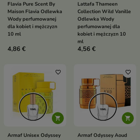
Flavia Pure Scent By
Lattafa Thameen
Maison Flavia Odlewka
Collection Wild Vanille
Wody perfumowanej
Odlewka Wody
dla kobiet i mężczyzn
perfumowanej dla
10 ml
kobiet i mężczyzn 10
ml
4,86 €
4,56 €
favorite_border
favorite_border


Armaf Unisex Odyssey
Armaf Odyssey Aoud