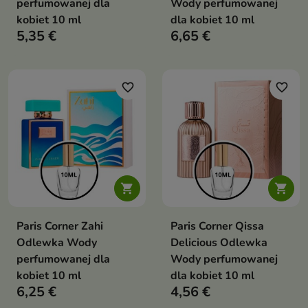
perfumowanej dla
Wody perfumowanej
kobiet 10 ml
dla kobiet 10 ml
5,35 €
6,65 €
favorite_border
favorite_border


Paris Corner Zahi
Paris Corner Qissa
Odlewka Wody
Delicious Odlewka
perfumowanej dla
Wody perfumowanej
kobiet 10 ml
dla kobiet 10 ml
6,25 €
4,56 €