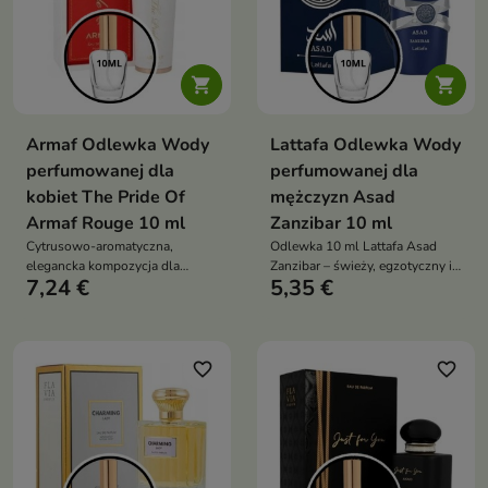


Armaf Odlewka Wody
Lattafa Odlewka Wody
perfumowanej dla
perfumowanej dla
kobiet The Pride Of
mężczyzn Asad
Armaf Rouge 10 ml
Zanzibar 10 ml
Cytrusowo-aromatyczna,
Odlewka 10 ml Lattafa Asad
elegancka kompozycja dla
Zanzibar – świeży, egzotyczny i
7,24 €
5,35 €
kobiet, łącząca świeżość
zmysłowy zapach dla mężczyzn
bergamotki i cytryny z pikantnym
z nutami kokosa, wanilii,
sercem przypraw oraz kremową,
lawendy i kadzidła
drzewno-waniliową bazą
favorite_border
favorite_border