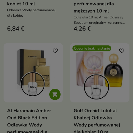
kobiet 10 ml
perfumowanej dla
Odlewka Wody perfumowanej
mężczyzn 10 ml
dla kobiet
Odlewka 10 ml Armaf Odyssey
Spectra – oryginalny, korzenno-
6,84 €
4,26 €
słodki zapach unisex w
poręcznej, podręcznej formie
Obecnie brak na stanie
favorite_border
favorite_border

Al Haramain Amber
Gulf Orchid Lulut al
Oud Black Edition
Khaleej Odlewka
Odlewka Wody
Wody perfumowanej
perfumowanej dla
dla kobiet 10 ml