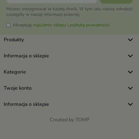
Możesz zrezygnować w każdej chwili. W tym celu należy odnaleźć
szczegóły w naszej informacji prawnej.
Akceptuję
regulamin sklepu
i
politykę prywatności
.
keyboard_arrow_down
Produkty
keyboard_arrow_down
Informacja o sklepie
keyboard_arrow_down
Kategorie
keyboard_arrow_down
Twoje konto
keyboard_arrow_down
Informacja o sklepie
Created by TOMP