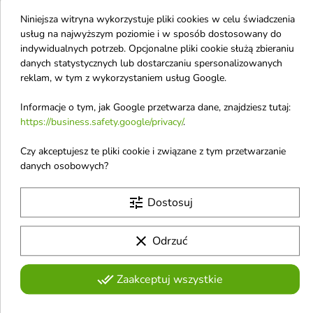
Kaine
Niniejsza witryna wykorzystuje pliki cookies w celu świadczenia
Karl Lagerfeld
usług na najwyższym poziomie i w sposób dostosowany do
Kativa
indywidualnych potrzeb. Opcjonalne pliki cookie służą zbieraniu
danych statystycznych lub dostarczaniu spersonalizowanych
Katy Perry
reklam, w tym z wykorzystaniem usług Google.
Kenzo
Informacje o tym, jak Google przetwarza dane, znajdziesz tutaj:
Kids
https://business.safety.google/privacy/
.
Killian
Czy akceptujesz te pliki cookie i związane z tym przetwarzanie
Killys
danych osobowych?
Kolastyna
tune
Dostosuj
clear
Odrzuć
done_all
Zaakceptuj wszystkie
Otrzymuj informację o nowościach i
wyprzedażach