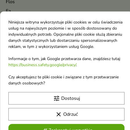
Flos
Fa
Face Queen
Niniejsza witryna wykorzystuje pliki cookies w celu świadczenia
usług na najwyższym poziomie i w sposób dostosowany do
FaceBoom
indywidualnych potrzeb. Opcjonalne pliki cookie służą zbieraniu
Farmona
danych statystycznych lub dostarczaniu spersonalizowanych
reklam, w tym z wykorzystaniem usług Google.
FitoKosmetik
Flagolie
Informacje o tym, jak Google przetwarza dane, znajdziesz tutaj:
https://business.safety.google/privacy/
.
Flavia
Floslek
Czy akceptujesz te pliki cookie i związane z tym przetwarzanie
danych osobowych?
Fluff
Fraijour
tune
Dostosuj
Frudia
clear
Odrzuć