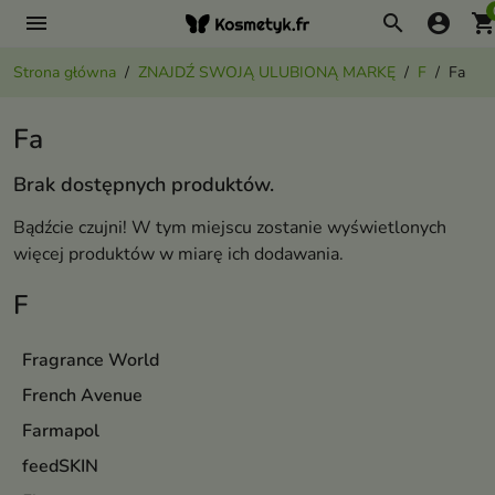
menu
search
account_circle
shopping_ca
Strona główna
ZNAJDŹ SWOJĄ ULUBIONĄ MARKĘ
F
Fa
Fa
Brak dostępnych produktów.
Bądźcie czujni! W tym miejscu zostanie wyświetlonych
więcej produktów w miarę ich dodawania.
F
Fragrance World
French Avenue
Farmapol
feedSKIN