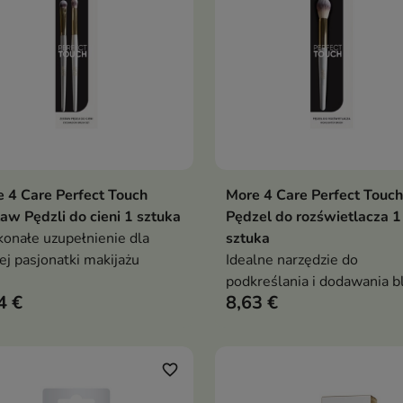
 4 Care Perfect Touch
More 4 Care Perfect Touch
Dodaj do koszyka
Dodaj do koszy


aw Pędzli do cieni 1 sztuka
Pędzel do rozświetlacza 1
onałe uzupełnienie dla
sztuka
ej pasjonatki makijażu
Idealne narzędzie do
podkreślania i dodawania b
4 €
8,63 €
wybranym partiom twarzy
favorite_border