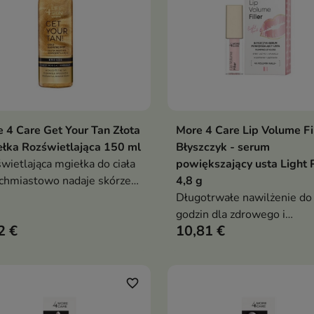
 4 Care Get Your Tan Złota
More 4 Care Lip Volume Fi
Dodaj do koszyka
Dodaj do koszy


łka Rozświetlająca 150 ml
Błyszczyk - serum
wietlająca mgiełka do ciała
powiększający usta Light 
chmiastowo nadaje skórze
4,8 g
isty blask
Długotrwałe nawilżenie do
godzin dla zdrowego i
2 €
10,81 €
promiennego wyglądu ust
favorite_border