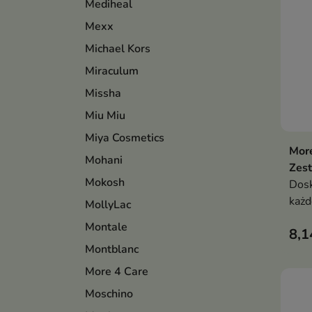
Mediheal
Mexx
Michael Kors
Miraculum
Missha
Miu Miu
Miya Cosmetics
More
Mohani
Zest
Mokosh
Dosk
każd
MollyLac
Montale
8,1
Montblanc
More 4 Care
Moschino