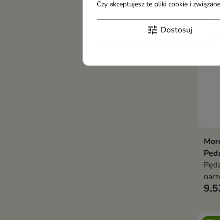
Czy akceptujesz te pliki cookie i związ
Obec
tune
Dostosuj
More
Pędz
Pędz
narz
9,5
utrw