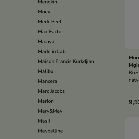
Menokin
Moev
Medi-Peel
Max Factor
Ma:nyo
Made in Lab
More
Maison Francis Kurkdjian
Mgie
Malibu
Rozś
naty
Mancera
złoc
Marc Jacobs
Marion
9,5
Mary&May
Masil
Maybelline