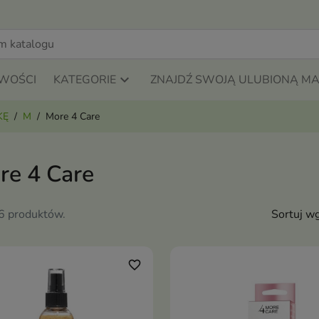
WOŚCI
KATEGORIE
ZNAJDŹ SWOJĄ ULUBIONĄ M
KĘ
M
More 4 Care
re 4 Care
26 produktów.
Sortuj wg
favorite_border