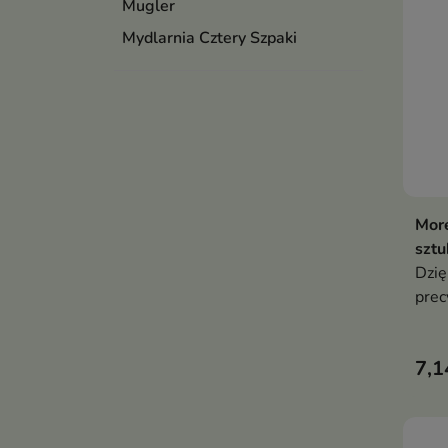
Mugler
Mydlarnia Cztery Szpaki
More
sztu
Dzię
precy
idea
codz
7,1