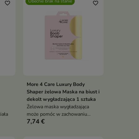
Obecnie brak na stanie
favorite_border
favorite_border
More 4 Care Luxury Body
Pokaż szczegóły
Shaper żelowa Maska na biust i
dekolt wygładzająca 1 sztuka
Żelowa maska wygładzająca
ciała
może pomóc w zachowaniu
7,74 €
młodszego i bardziej jędrnego
wyglądu skóry biustu i dekoltu