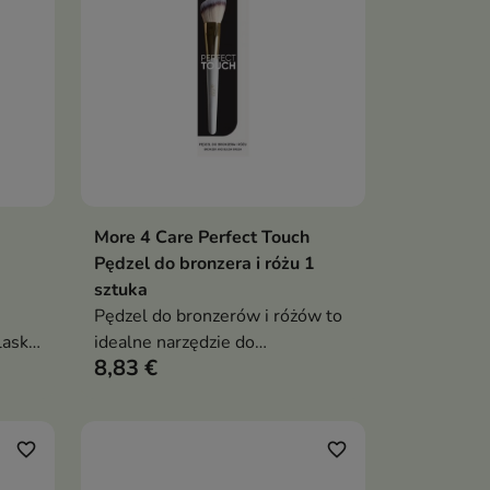
More 4 Care Perfect Touch
ka
Dodaj do koszyka

Pędzel do bronzera i różu 1
sztuka
Pędzel do bronzerów i różów to
lasku
idealne narzędzie do
8,83 €
definiowania konturów twarzy
favorite_border
favorite_border