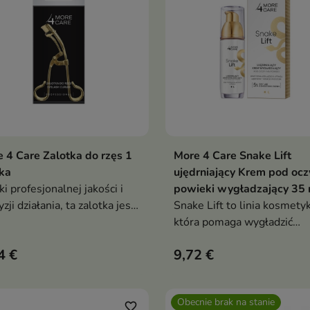
 4 Care Zalotka do rzęs 1
More 4 Care Snake Lift
Dodaj do koszyka
Dodaj do koszy


ka
ujędrniający Krem pod oczy
ki profesjonalnej jakości i
powieki wygładzający 35 
zji działania, ta zalotka jest
Snake Lift to linia kosmety
lnym dodatkiem do
która pomaga wygładzić
iennej rutyny makijażowej
zmarszczki, przywrócić skór
4 €
9,72 €
jędrność i elastyczność ora
nadać jej młodszy wygląd
Obecnie brak na stanie
favorite_border