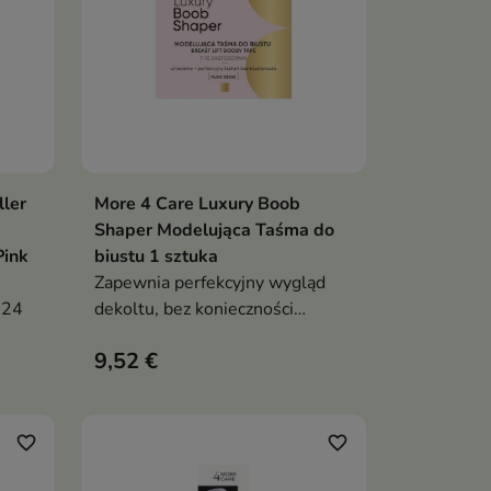
ller
More 4 Care Luxury Boob
ka
Dodaj do koszyka

Shaper Modelująca Taśma do
Pink
biustu 1 sztuka
Zapewnia perfekcyjny wygląd
 24
dekoltu, bez konieczności
noszenia biustonosza
9,52 €
favorite_border
favorite_border