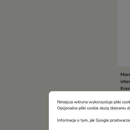
More
inte
Krem
dzie
Snak
Niniejsza witryna wykorzystuje pliki c
Opcjonalne pliki cookie służą zbierani
któr
15,
zmar
Informacje o tym, jak Google przetwarza 
wygl