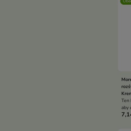
Obec
More
rozś
Krem
Ten 
aby 
7,1
efek
bez 
pro