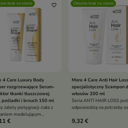
nie brak na stanie
Obecnie brak na stanie
favorite_border
 4 Care Luxury Body
More 4 Care Anti Hair Los
Pokaż szczegóły
Pokaż szczegóły
per rozgrzewające Serum-
specjalistyczny Szampon 
ktor tkanki tluszczowej
włosów 200 ml
 pośladki i brzuch 150 ml
Seria ANTI HAIR LOSS jest
y zalety pielęgnacji ciała z
odpowiedzią na potrzeby o
łaniem modelującym
borykających się z proble
11 €
9,32 €
etkę
wypadania włosów i osłabi
kondycją włosów