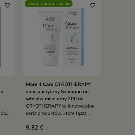
Obecnie brak na stanie
favorite_border
favorite_border
s
More 4 Care CYROTHERAPY
Pokaż szczegóły
do
specjalistyczny Szampon do
włosów micelarny 200 ml
CRYOTHERAPY to innowacyjna
sób
seria produktów, które łączą
mem
skuteczność krioterapii z
9,32 €
oną
profesjonalną pielęgnacją
włosów i skóry głowy,