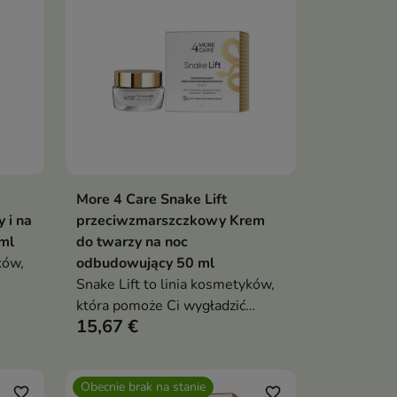
More 4 Care Snake Lift
ka
Dodaj do koszyka

 i na
przeciwzmarszczkowy Krem
ml
do twarzy na noc
ków,
odbudowujący 50 ml
Snake Lift to linia kosmetyków,
ze
która pomoże Ci wygładzić
15,67 €
z
zmarszczki, przywrócić skórze
młodszy wygląd i zachować jej
zdrowy stan
Obecnie brak na stanie
favorite_border
favorite_border