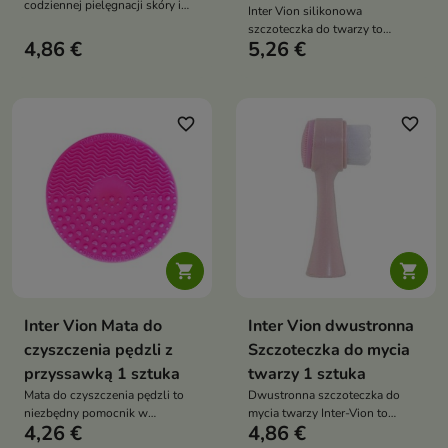
codziennej pielęgnacji skóry i
Inter Vion silikonowa
usuwaniu makijażu
szczoteczka do twarzy to
4,86 €
5,26 €
wszechstronne narzędzie, które
pomaga w utrzymaniu czystej i
zdrowej skóry twarzy
favorite_border
favorite_border


Inter Vion Mata do
Inter Vion dwustronna
czyszczenia pędzli z
Szczoteczka do mycia
przyssawką 1 sztuka
twarzy 1 sztuka
Mata do czyszczenia pędzli to
Dwustronna szczoteczka do
niezbędny pomocnik w
mycia twarzy Inter-Vion to
4,26 €
4,86 €
utrzymaniu Twoich pędzli w
niezawodny towarzysz