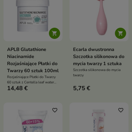


APLB Glutathione
Ecarla dwustronna
Niacinamide
Szczotka silikonowa do
Rozjaśniające Płatki do
mycia twarzy 1 sztuka
Twarzy 60 sztuk 100ml
Szczotka silikonowa do mycia
twarzy
Rozjaśniające Płatki do Twarzy
60 sztuk z Centella leaf water
14,48 €
5,75 €
13,1%, 1000 ppm niacynamidu i
glutationu oraz HA/pantenolem
rozjaśnia koloryt, koi, nawilża i
wzmacnia barierę skóry
favorite_border
favorite_border