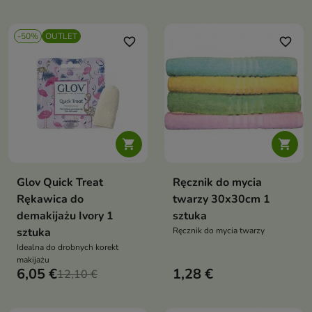
doskonałym stanie, zapewniając
codziennej pielęgnacji, który
im dłuższą żywotność i czystość
pomaga uzyskać gładką,
promienną i zdrowszą skórę
-50%
OUTLET
twarzy
favorite_border
favorite_border


Glov Quick Treat
Ręcznik do mycia
Rękawica do
twarzy 30x30cm 1
demakijażu Ivory 1
sztuka
sztuka
Ręcznik do mycia twarzy
Idealna do drobnych korekt
makijażu
6,05 €
1,28 €
12,10 €