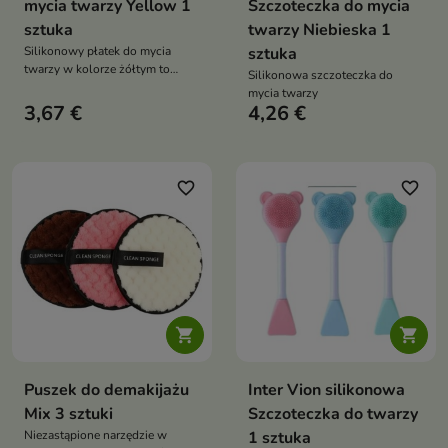
mycia twarzy Yellow 1
Szczoteczka do mycia
sztuka
twarzy Niebieska 1
Silikonowy płatek do mycia
sztuka
twarzy w kolorze żółtym to
Silikonowa szczoteczka do
innowacyjne narzędzie do
mycia twarzy
codziennej pielęgnacji skóry,
3,67 €
4,26 €
zapewniające delikatne, a
zarazem skuteczne oczyszczanie
favorite_border
favorite_border


Puszek do demakijażu
Inter Vion silikonowa
Mix 3 sztuki
Szczoteczka do twarzy
Niezastąpione narzędzie w
1 sztuka