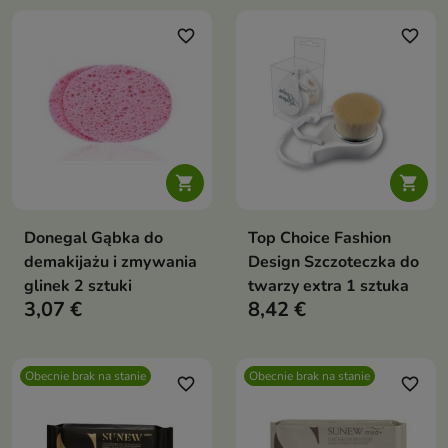
favorite_border
favorite_border


Donegal Gąbka do
Top Choice Fashion
demakijażu i zmywania
Design Szczoteczka do
glinek 2 sztuki
twarzy extra 1 sztuka
3,07 €
8,42 €
Obecnie brak na stanie
Obecnie brak na stanie
favorite_border
favorite_border