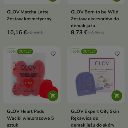
GLOV Matcha Latte
GLOV Born to be Wild
Zestaw kosmetyczny
Zestaw akcesoriów do
demakijażu
10,16 €
8,73 €
20,33 €
17,46 €
-50%
OUTLET
-50%
OUTLET
favorite_border
favorite_border


GLOV Heart Pads
GLOV Expert Oily Skin
Waciki wielorazowe 5
Rękawica do
sztuk
demakijażu do skóry