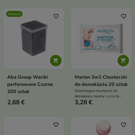
Nowość
favorite_border
favorite_border


Aba Group Waciki
Marion 3w1 Chusteczki
perforowane Czarne
do demakijażu 20 sztuk
200 sztuk
Nawilżające chusteczki do
demakijażu twarzy i oczu to
2,88 €
3,28 €
delikatny produkt do
codziennego oczyszczania
skóry. Skutecznie usuwa makijaż
i zanieczyszczenia, jednocześnie
nawilżając i pielęgnując skórę
favorite_border
favorite_border