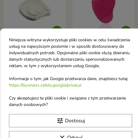


Niniejsza witryna wykorzystuje pliki cookies w celu świadczenia
usług na najwyższym poziomie i w sposób dostosowany do
Lynia Rękawica do
Donegal Płatek do
indywidualnych potrzeb. Opcjonalne pliki cookie służą zbieraniu
demakijażu 100%
mycia twarzy 1 sztuka
danych statystycznych lub dostarczaniu spersonalizowanych
Bawełna organiczna 1
Idealny do codziennej
reklam, w tym z wykorzystaniem usług Google.
pielęgnacji twarzy
sztuka
Rękawica do demakijażu oraz
Informacje o tym, jak Google przetwarza dane, znajdziesz tutaj:
oczyszczania skóry twarzy
https://business.safety.google/privacy/
.
6,84 €
1,98 €
Czy akceptujesz te pliki cookie i związane z tym przetwarzanie
danych osobowych?
favorite_border
favorite_border
tune
Dostosuj
clear
Odrzuć