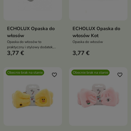
ECHOLUX Opaska do
ECHOLUX Opaska do
włosów
włosów Kot
Opaska do włosów to
Opaska do włosów
praktyczny i stylowy dodatek,
3,77 €
3,77 €
idealny podczas codziennych
zabiegów pielęgnacyjnych
Obecnie brak na stanie
Obecnie brak na stanie
favorite_border
favorite_border