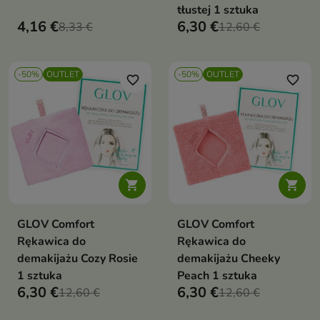
tłustej 1 sztuka
4,16 €
6,30 €
8,33 €
12,60 €
-50%
OUTLET
-50%
OUTLET
favorite_border
favorite_border


GLOV Comfort
GLOV Comfort
Rękawica do
Rękawica do
demakijażu Cozy Rosie
demakijażu Cheeky
1 sztuka
Peach 1 sztuka
6,30 €
6,30 €
12,60 €
12,60 €