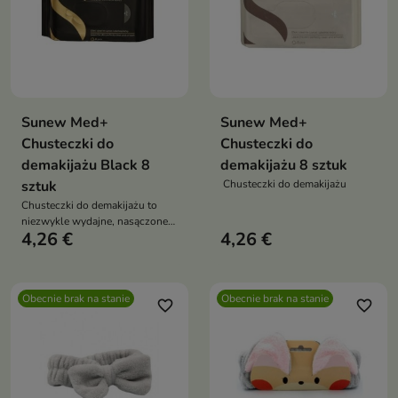
Sunew Med+
Sunew Med+
Chusteczki do
Chusteczki do
demakijażu Black 8
demakijażu 8 sztuk
sztuk
Chusteczki do demakijażu
Chusteczki do demakijażu to
niezwykle wydajne, nasączone
4,26 €
4,26 €
chusteczki, które jedną sztuką
skutecznie usuwają nawet
wodoodporny makijaż – bez
użycia wody, wacików i
Obecnie brak na stanie
Obecnie brak na stanie
dodatkowych kosmetyków
favorite_border
favorite_border