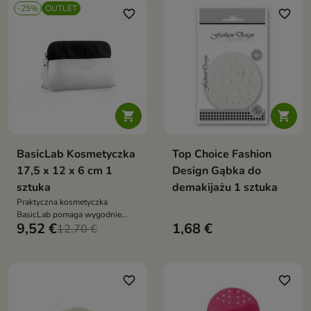
-25%
OUTLET
favorite_border
favorite_border


BasicLab Kosmetyczka
Top Choice Fashion
17,5 x 12 x 6 cm 1
Design Gąbka do
sztuka
demakijażu 1 sztuka
Praktyczna kosmetyczka
BasicLab pomaga wygodnie
9,52 €
1,68 €
przechowywać kosmetyki,
12,70 €
akcesoria pielęgnacyjne i
drobiazgi. Kompaktowy rozmiar
sprawia, że sprawdzi się w
domu, podróży, torebce lub
favorite_border
favorite_border
torbie treningowej.