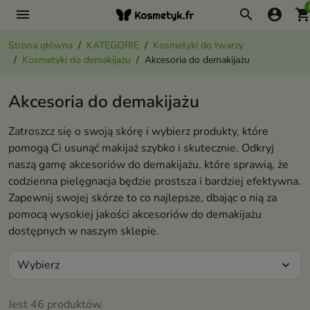
menu
search
account_circle
shopping_ca
Strona główna
KATEGORIE
Kosmetyki do twarzy
Kosmetyki do demakijażu
Akcesoria do demakijażu
Akcesoria do demakijażu
Zatroszcz się o swoją skórę i wybierz produkty, które
pomogą Ci usunąć makijaż szybko i skutecznie. Odkryj
naszą gamę akcesoriów do demakijażu, które sprawią, że
codzienna pielęgnacja będzie prostsza i bardziej efektywna.
Zapewnij swojej skórze to co najlepsze, dbając o nią za
pomocą wysokiej jakości akcesoriów do demakijażu
dostępnych w naszym sklepie.
Wybierz
expand_more
Jest 46 produktów.