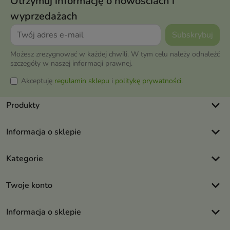
Otrzymuj informację o nowościach i
wyprzedażach
Możesz zrezygnować w każdej chwili. W tym celu należy odnaleźć
szczegóły w naszej informacji prawnej.
Akceptuję
regulamin sklepu
i
politykę prywatności
.
keyboard_arrow_down
Produkty
keyboard_arrow_down
Informacja o sklepie
keyboard_arrow_down
Kategorie
keyboard_arrow_down
Twoje konto
keyboard_arrow_down
Informacja o sklepie