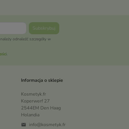
nia w
należy odnaleźć szczegóły w
ości
.
Informacja o sklepie
Kosmetyk.fr
Koperwerf 27
2544EM Den Haag
Holandia
info@kosmetyk.fr
mail