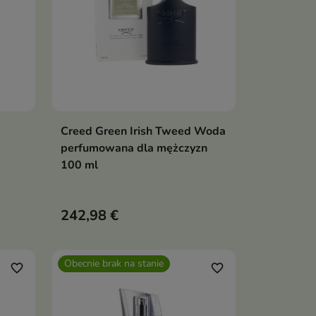
Creed Green Irish Tweed Woda
ka
Pokaż szczegóły
perfumowana dla mężczyzn
100 ml
242,98 €
Obecnie brak na stanie
favorite_border
favorite_border