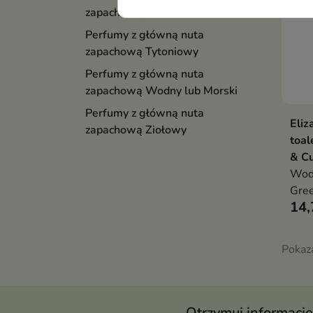
zapachową Słodki
Perfumy z główną nuta
zapachową Tytoniowy
Perfumy z główną nuta
zapachową Wodny lub Morski
Perfumy z główną nuta
Eli
zapachową Ziołowy
toal
& C
Woda
Gre
14,
Pokaza
Otrzymuj informację