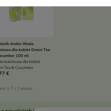
zabeth Arden Woda
Pokaż szczegóły
etowa dla kobiet Green Tea
ucumber 100 ml
 toaletowa dla kobiet
en Tea & Cucumber
77 €
no 1-7 z 7 pozycji
 o nowościach i