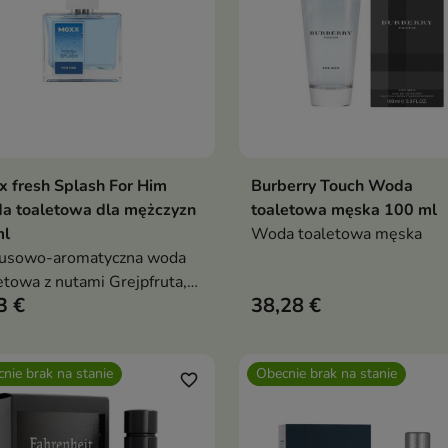
 fresh Splash For Him
Burberry Touch Woda
Dodaj do koszyka
Dodaj do koszy


a toaletowa dla mężczyzn
toaletowa męska 100 ml
ml
Woda toaletowa męska
rusowo-aromatyczna woda
etowa z nutami Grejpfruta,
3 €
38,28 €
ndy i Wetiwerii, świeża i
lna na ciepłe dni
nie brak na stanie
Obecnie brak na stanie
favorite_border