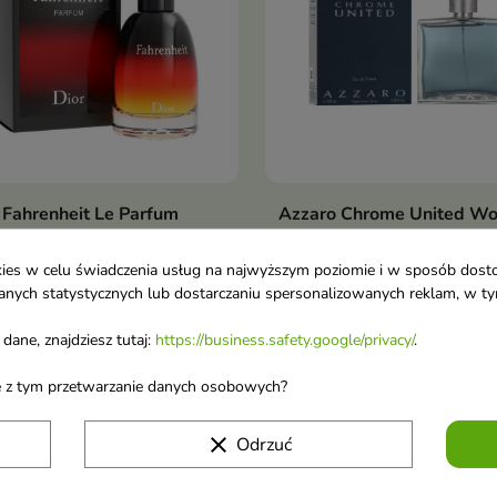
 Fahrenheit Le Parfum
Azzaro Chrome United W
Pokaż szczegóły
Pokaż szczegóły
cja perfum 75 ml
Toaletowa dla mężczyzn 
cja perfum
ml
ookies w celu świadczenia usług na najwyższym poziomie i w sposób dos
Woda Toaletowa dla mężc
u danych statystycznych lub dostarczaniu spersonalizowanych reklam, w 
,84 €
30,35 €
dane, znajdziesz tutaj:
https://business.safety.google/privacy/
.
ane z tym przetwarzanie danych osobowych?
nie brak na stanie
favorite_border
clear
Odrzuć