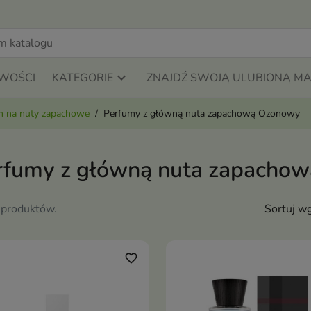
WOŚCI
KATEGORIE
ZNAJDŹ SWOJĄ ULUBIONĄ M
m na nuty zapachowe
Perfumy z główną nuta zapachową Ozonowy
rfumy z główną nuta zapacho
 produktów.
Sortuj wg
favorite_border