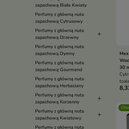
zapachową Białe Kwiaty
Perfumy z główną nuta
zapachową Cytrusowy
Perfumy z główną nuta
zapachową Drzewny
Perfumy z główną nuta
Mexx
zapachową Dymny
Wod
Perfumy z główną nuta
30 
zapachową Gourmand
Cyt
Perfumy z główną nuta
toal
zapachową Herbaciany
8,3
Lawe
idea
Perfumy z główną nuta
zapachową Korzenny
Obec
Perfumy z główną nuta
zapachową Kwiatowy
Perfumy z główną nuta