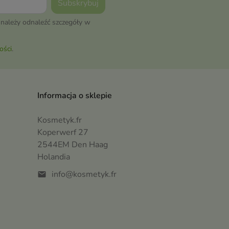
należy odnaleźć szczegóły w
ości
.
Informacja o sklepie
Kosmetyk.fr
Koperwerf 27
2544EM Den Haag
Holandia
info@kosmetyk.fr
mail