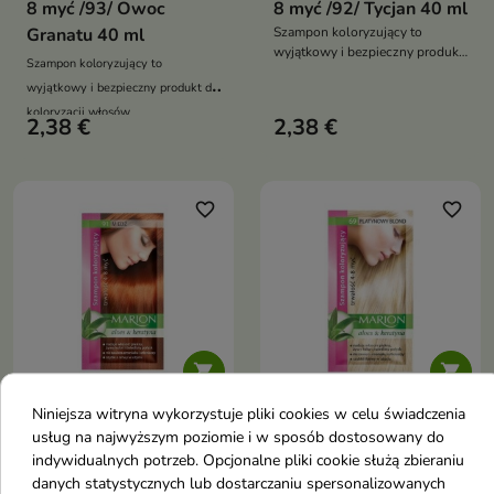
8 myć /93/ Owoc
8 myć /92/ Tycjan 40 ml
Granatu 40 ml
Szampon koloryzujący to
wyjątkowy i bezpieczny produkt
Szampon koloryzujący to
do koloryzacji włosów
wyjątkowy i bezpieczny produkt do
koloryzacji włosów
2,38 €
2,38 €
favorite_border
favorite_border


Niniejsza witryna wykorzystuje pliki cookies w celu świadczenia
Marion Szampon
Marion Szampon
usług na najwyższym poziomie i w sposób dostosowany do
koloryzujący z
koloryzujący z
indywidualnych potrzeb. Opcjonalne pliki cookie służą zbieraniu
danych statystycznych lub dostarczaniu spersonalizowanych
wyciągiem z aloesu 4-
wyciągiem z aloesu 4-