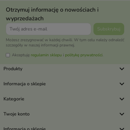
Otrzymuj informację o nowościach i
wyprzedażach
Możesz zrezygnować w każdej chwili. W tym celu należy odnaleźć
szczegóły w naszej informacji prawnej.
Akceptuję
regulamin sklepu
i
politykę prywatności
.
keyboard_arrow_down
Produkty
keyboard_arrow_down
Informacja o sklepie
keyboard_arrow_down
Kategorie
keyboard_arrow_down
Twoje konto
keyboard_arrow_down
Informacja o sklepie