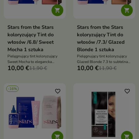


Stars from the Stars
Stars from the Stars
koloryzujący Tint do
koloryzujący Tint do
włosów /6.8/ Sweet
włosów /7.3/ Glazed
Mocha 1 sztuka
Blonde 1 sztuka
Pielęgnujący tint koloryzujący
Pielęgnujący tint koloryzujący
Sweet Mocha to elegancka
Glazed Blonde 7.3 to subtelna
10,00 €
10,00 €
koloryzacja, która nadaje
11,90 €
koloryzacja, która nadaje
11,90 €
włosom brązowo-beżowy
włosom naturalny, beżowy
odcień, połysk i zdrowy wygląd
odcień z efektem świetlistego
blasku
-16%
favorite_border
favorite_border

