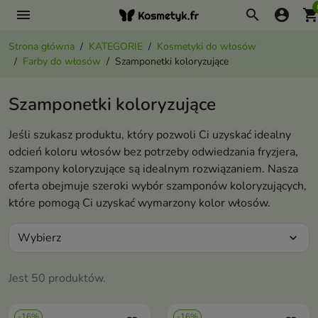
menu
search
account_circle
shopping_ca
Strona główna
KATEGORIE
Kosmetyki do włosów
Farby do włosów
Szamponetki koloryzujące
Szamponetki koloryzujące
Jeśli szukasz produktu, który pozwoli Ci uzyskać idealny
odcień koloru włosów bez potrzeby odwiedzania fryzjera,
szampony koloryzujące są idealnym rozwiązaniem. Nasza
oferta obejmuje szeroki wybór szamponów koloryzujących,
które pomogą Ci uzyskać wymarzony kolor włosów.
Wybierz
expand_more
Jest 50 produktów.
-16%
-16%