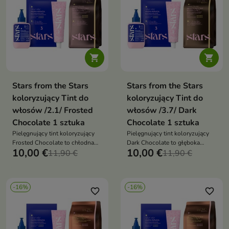


Stars from the Stars
Stars from the Stars
koloryzujący Tint do
koloryzujący Tint do
włosów /2.1/ Frosted
włosów /3.7/ Dark
Chocolate 1 sztuka
Chocolate 1 sztuka
Pielęgnujący tint koloryzujący
Pielęgnujący tint koloryzujący
Frosted Chocolate to chłodna
Dark Chocolate to głęboka
10,00 €
10,00 €
koloryzacja, która nadaje
11,90 €
koloryzacja, która nadaje
11,90 €
włosom popielatoczekoladowy
włosom intensywny
odcień, połysk i eleganckie
czekoladowy odcień, połysk i
wykończenie
zdrowy wygląd
-16%
-16%
favorite_border
favorite_border