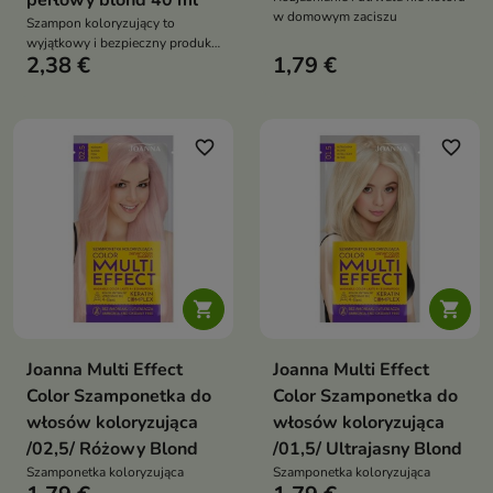
perłowy blond 40 ml
w domowym zaciszu
Szampon koloryzujący to
wyjątkowy i bezpieczny produkt
2,38 €
1,79 €
do koloryzacji włosów
favorite_border
favorite_border


Joanna Multi Effect
Joanna Multi Effect
Color Szamponetka do
Color Szamponetka do
włosów koloryzująca
włosów koloryzująca
/02,5/ Różowy Blond
/01,5/ Ultrajasny Blond
Szamponetka koloryzująca
Szamponetka koloryzująca