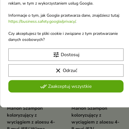
reklam, w tym z wykorzystaniem usług Google.
8 myć /91/ Miedź 40 ml
8 myć /69/ Platynowy
Szampon koloryzujący to
Blond 40 ml
Informacje o tym, jak Google przetwarza dane, znajdziesz tutaj:
wyjątkowy i bezpieczny produkt
Szampon koloryzujący to
https://business.safety.google/privacy/
.
do koloryzacji włosów
wyjątkowy i bezpieczny produkt
2,38 €
2,38 €
do koloryzacji włosów
Czy akceptujesz te pliki cookie i związane z tym przetwarzanie
danych osobowych?
favorite_border
favorite_border
tune
Dostosuj
clear
Odrzuć
done_all
Zaakceptuj wszystkie


Marion Szampon
Marion Szampon
koloryzujący z
koloryzujący z
wyciągiem z aloesu 4-
wyciągiem z aloesu 4-