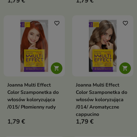
1,79 €
1,79 €
favorite_border
favorite_border


Joanna Multi Effect
Joanna Multi Effect
Color Szamponetka do
Color Szamponetka do
włosów koloryzująca
włosów koloryzująca
/015/ Płomienny rudy
/014/ Aromatyczne
cappucino
1,79 €
1,79 €