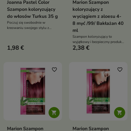
Joanna Pastel Color
Marion Szampon
Szampon koloryzujący
koloryzujący z
do włosów Turkus 35 g
wyciągiem z aloesu 4-
Poczuj się swobodnie w
8 myć /99/ Bakłażan 40
kreowaniu swojego stylu z
ml
Pastel Color!
Szampon koloryzujący to
wyjątkowy i bezpieczny produkt
1,98 €
2,38 €
do koloryzacji włosów
favorite_border
favorite_border


Marion Szampon
Marion Szampon