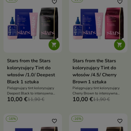
favorite_border
favorite_border


Stars from the Stars
Stars from the Stars
koloryzujący Tint do
koloryzujący Tint do
włosów /1.0/ Deepest
włosów /4.5/ Cherry
Black 1 sztuka
Brown 1 sztuka
Pielęgnujący tint koloryzujący
Pielęgnujący tint koloryzujący
Deepest Black to intensywna
Cherry Brown to intensywna
10,00 €
10,00 €
koloryzacja, która nadaje
11,90 €
koloryzacja, która nadaje
11,90 €
włosom głęboki, czarny odcień i
włosom wiśniowo-brązowy
lustrzany połysk, jednocześnie
odcień, pełen blasku i głębi,
je pielęgnując
jednocześnie je pielęgnując
-16%
-16%
favorite_border
favorite_border