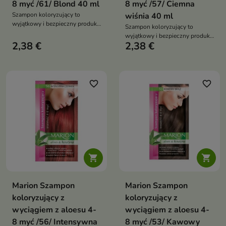
8 myć /61/ Blond 40 ml
8 myć /57/ Ciemna
Szampon koloryzujący to
wiśnia 40 ml
wyjątkowy i bezpieczny produkt
Szampon koloryzujący to
do koloryzacji włosów
wyjątkowy i bezpieczny produkt
2,38 €
2,38 €
do koloryzacji włosów
favorite_border
favorite_border


Marion Szampon
Marion Szampon
koloryzujący z
koloryzujący z
wyciągiem z aloesu 4-
wyciągiem z aloesu 4-
8 myć /56/ Intensywna
8 myć /53/ Kawowy