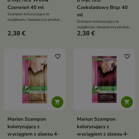
8 myć /65/ Winna
8 myć /63/
Czerwień 40 ml
Czekoladowy Brąz 40
Szampon koloryzujący to
ml
wyjątkowy i bezpieczny produkt
Szampon koloryzujący to
do koloryzacji włosów
wyjątkowy i bezpieczny produkt
2,38 €
2,38 €
do koloryzacji włosów
favorite_border
favorite_border


Marion Szampon
Marion Szampon
koloryzujący z
koloryzujący z
wyciągiem z aloesu 4-
wyciągiem z aloesu 4-