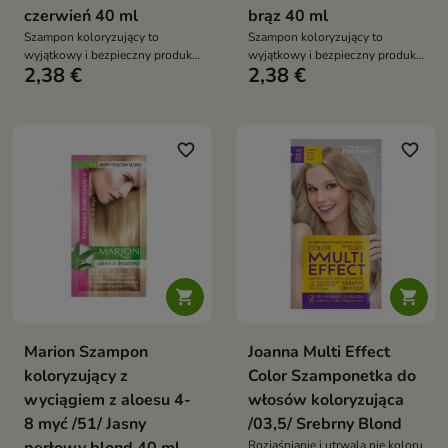
czerwień 40 ml
brąz 40 ml
Szampon koloryzujący to
Szampon koloryzujący to
wyjątkowy i bezpieczny produkt
wyjątkowy i bezpieczny produkt
2,38 €
2,38 €
do koloryzacji włosów
do koloryzacji włosów
favorite_border
favorite_border


Marion Szampon
Joanna Multi Effect
koloryzujący z
Color Szamponetka do
wyciągiem z aloesu 4-
włosów koloryzująca
8 myć /51/ Jasny
/03,5/ Srebrny Blond
Rozjaśnianie i utrwala nie koloru