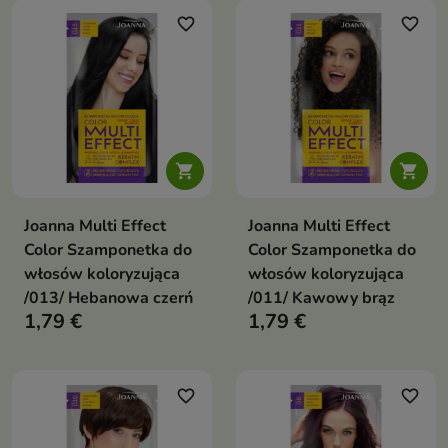
favorite_border
favorite_border


Joanna Multi Effect
Joanna Multi Effect
Color Szamponetka do
Color Szamponetka do
włosów koloryzująca
włosów koloryzująca
/013/ Hebanowa czerń
/011/ Kawowy brąz
1,79 €
1,79 €
favorite_border
favorite_border