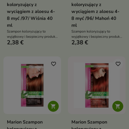
koloryzujący z
koloryzujący z
wyciągiem z aloesu 4-
wyciągiem z aloesu 4-
8 myć /97/ Wiśnia 40
8 myć /96/ Mahoń 40
ml
ml
Szampon koloryzujący to
Szampon koloryzujący to
wyjątkowy i bezpieczny produkt
wyjątkowy i bezpieczny produkt
2,38 €
2,38 €
do koloryzacji włosów oparty na
do koloryzacji włosów
barwnikach bezpośrednich
favorite_border
favorite_border


Marion Szampon
Marion Szampon