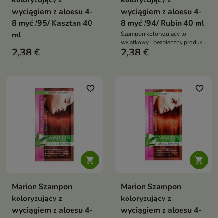
koloryzujący z
koloryzujący z
wyciągiem z aloesu 4-
wyciągiem z aloesu 4-
8 myć /95/ Kasztan 40
8 myć /94/ Rubin 40 ml
ml
Szampon koloryzujący to
wyjątkowy i bezpieczny produkt
2,38 €
2,38 €
do koloryzacji włosów
favorite_border
favorite_border


Marion Szampon
Marion Szampon
koloryzujący z
koloryzujący z
wyciągiem z aloesu 4-
wyciągiem z aloesu 4-