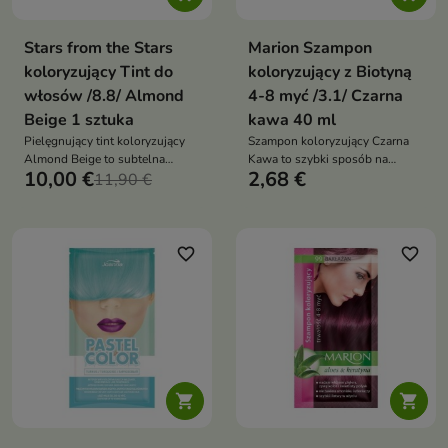
Stars from the Stars
Marion Szampon
koloryzujący Tint do
koloryzujący z Biotyną
włosów /8.8/ Almond
4-8 myć /3.1/ Czarna
Beige 1 sztuka
kawa 40 ml
Pielęgnujący tint koloryzujący
Szampon koloryzujący Czarna
Almond Beige to subtelna
Kawa to szybki sposób na
10,00 €
2,68 €
koloryzacja, która nadaje
11,90 €
pogłębienie i ochłodzenie
włosom jasny, kremowo-
ciemnych odcieni włosów
beżowy odcień i naturalny,
świetlisty wygląd
favorite_border
favorite_border

