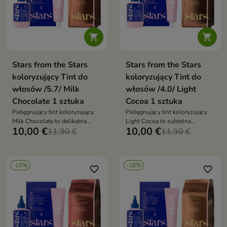


Stars from the Stars
Stars from the Stars
koloryzujący Tint do
koloryzujący Tint do
włosów /5.7/ Milk
włosów /4.0/ Light
Chocolate 1 sztuka
Cocoa 1 sztuka
Pielęgnujący tint koloryzujący
Pielęgnujący tint koloryzujący
Milk Chocolate to delikatna
Light Cocoa to subtelna
10,00 €
10,00 €
koloryzacja, która podkreśla
11,90 €
koloryzacja, która rozświetla
11,90 €
naturalny odcień włosów,
włosy delikatnym kakaowym
nadając im czekoladową głębię i
odcieniem i nadaje im kremowy
zdrowy blask
połysk
-16%
-16%
favorite_border
favorite_border