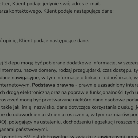
ter, Klient podaje jedynie swój adres e-mail.
arza kontaktowego, Klient podaje następujące dane:
 opinię, Klient podaje następujące dane:
ej Sklepu mogą być pobierane dodatkowe informacje, w szczegó
 Internetu, nazwa domeny, rodzaj przeglądarki, czas dostępu, 
ne nawigacyjne, w tym informacje o linkach i odnośnikach, w k
 Internetowym.
Podstawa prawna
- prawnie uzasadniony interes
ch drogą elektroniczną oraz na poprawie funkcjonalności tych u
i roszczeń mogą być przetwarzane niektóre dane osobowe podan
akie jak: imię, nazwisko, dane dotyczące korzystania z usług, j
dne do udowodnienia istnienia roszczenia, w tym rozmiarów po
RODO), polegający na ustaleniu, dochodzeniu i egzekucji roszczeń
rganami państwowymi.
Cosmetics BV jest dobrowolne, w związku z zawieranymi umowa