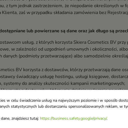
, z tym jednak zastrzeżeniem, że niepodanie określonych w fo
a Klienta, zaś w przypadku składania zamówienia bez Rejestracj
dostępniane lub powierzane są dane oraz jak długo są prz
stawcom usług, z których korzysta Skiera Cosmetics BV prz
owe, w zależności od uzgodnień umownych i okoliczności, alb
 danych (podmioty przetwarzające) albo samodzielnie określaj
osmetics BV korzysta z dostawców, którzy przetwarzają dane o
ostawcy świadczący usługę hostingu, usługi księgowe, dostar
m, systemy do analizy skuteczności kampanii marketingowych;
 korzysta z dostawców, którzy nie działają wyłącznie na polecen
tów. Świadczą oni usługi płatności elektronicznych oraz ban
ookies w celu świadczenia usług na najwyższym poziomie i w sposób dos
y w Polsce i w innych krajach Europejskiego Obszaru Gospodar
u danych statystycznych lub dostarczaniu spersonalizowanych reklam, w 
są:
zania danych osobowych jest zgoda wówczas dane osobowe Kli
dane, znajdziesz tutaj:
https://business.safety.google/privacy/
.
odwołana, a po odwołaniu zgody przez okres czasu odpowiadają