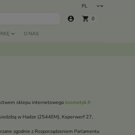
account_circle
shopping_cart
0
ARKĘ
O NAS
dnictwem sklepu internetowego
kosmetyk.fr
 siedzibą w Hadze (2544EM), Koperwerf 27,
arzane zgodnie z Rozporządzeniem Parlamentu