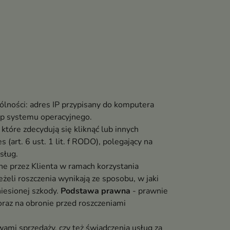
lności: adres IP przypisany do komputera
typ systemu operacyjnego.
tóre zdecydują się kliknąć lub innych
 (art. 6 ust. 1 lit. f RODO), polegający na
sług.
e przez Klienta w ramach korzystania
eżeli roszczenia wynikają ze sposobu, w jaki
niesionej szkody.
Podstawa prawna
- prawnie
 oraz na obronie przed roszczeniami
mi sprzedaży, czy też świadczenia usług za