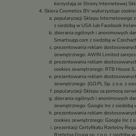
korzystają ze Strony Internetowej Skle
Skiera Cosmetics BV wykorzystuje cookie
popularyzacji Sklepu Internetowego 
z siedzibą w USA lub Facebook Ireland 
zbierania ogólnych i anonimowych dan
Smartsupp.com z siedzibą w Czechach
prezentowania reklam dostosowanych 
zewnętrznego: AWIN Limited zarejest
prezentowania reklam dostosowanych 
cookies zewnętrznego: RTB House S.A
prezentowania reklam dostosowanych d
zewnętrznego: (GO.PL Sp. z o.o. z si
popularyzacji Sklepu za pomocą serwi
zbierania ogólnych i anonimowych dan
zewnętrznego: Google Inc z siedzibą
prezentowania reklam dostosowanych 
cookies zewnętrznego: Google Inc z s
prezentacji Certyfikatu Rzetelny Re
Rzetelna Grupa sp. z o.o. z siedzibą 