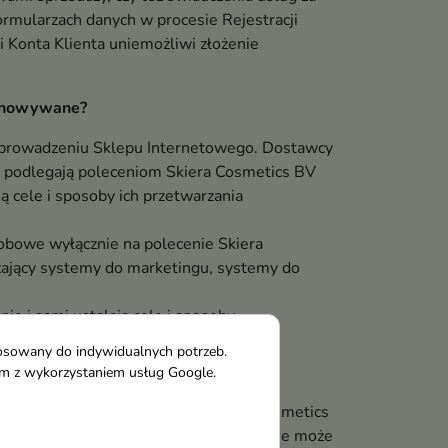
rmularzach danych w procesie Rejestracji
i Konta Klienta uniemożliwi złożenie
echowywane?
y prowadzeniu Sklepu Internetowego. Dostawcy
o podlegają poleceniom Skiera Cosmetics BV
ą cele i sposoby ich przetwarzania
sobowe wyłącznie na polecenie Skiera
czający systemy do marketingu, systemy do
ie i sami ustalają cele i sposoby
kowe.
tosowany do indywidualnych potrzeb.
czego (EOG).
tym z wykorzystaniem usług Google.
enta przetwarzane są przez Skiera Cosmetics
cy okresowi przedawnienia roszczeń jakie może