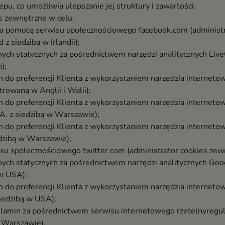
pu, co umożliwia ulepszanie jej struktury i zawartości.
s zewnętrzne w celu:
za pomocą serwisu społecznościowego facebook.com (administr
z siedzibą w Irlandii);
ych statycznych za pośrednictwem narzędzi analitycznych Live
);
do preferencji Klienta z wykorzystaniem narzędzia internetow
rowaną w Anglii i Walii);
do preferencji Klienta z wykorzystaniem narzędzia internetow
. z siedzibą w Warszawie);
o preferencji Klienta z wykorzystaniem narzędzia internetowe
edzibą w Warszawie);
su społecznościowego twitter.com (administrator cookies zewn
ych statycznych za pośrednictwem narzędzi analitycznych Goog
 w USA);
do preferencji Klienta z wykorzystaniem narzędzia interneto
iedzibą w USA);
gulamin za pośrednictwem serwisu internetowego rzetelnyregul
w Warszawie).