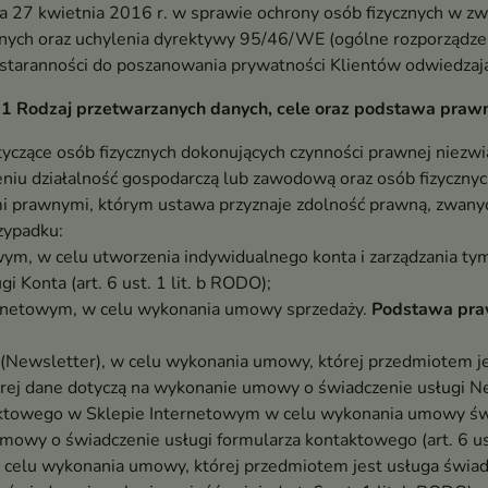
ia 27 kwietnia 2016 r. w sprawie ochrony osób fizycznych w z
ych oraz uchylenia dyrektywy 95/46/WE (ogólne rozporządzen
 staranności do poszanowania prywatności Klientów odwiedzaj
 1 Rodzaj przetwarzanych danych, cele oraz podstawa praw
yczące osób fizycznych dokonujących czynności prawnej niezwią
niu działalność gospodarczą lub zawodową oraz osób fizyczny
i prawnymi, którym ustawa przyznaje zdolność prawną, zwanych
zypadku:
owym, w celu utworzenia indywidualnego konta i zarządzania t
 Konta (art. 6 ust. 1 lit. b RODO);
ernetowym, w celu wykonania umowy sprzedaży.
Podstawa pr
 (Newsletter), w celu wykonania umowy, której przedmiotem je
rej dane dotyczą na wykonanie umowy o świadczenie usługi News
taktowego w Sklepie Internetowym w celu wykonania umowy św
mowy o świadczenie usługi formularza kontaktowego (art. 6 ust
 w celu wykonania umowy, której przedmiotem jest usługa świa