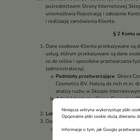
pośrednictwem Strony Internetowej Sklepu
uniemożliwia Rejestrację i założenie Kont
i realizację zamówienia Klienta.
§ 2 Komu u
Dane osobowe Klienta przekazywane są do
usług, którym przekazywane są dane osob
co do celów i sposobów przetwarzania tych
(administratorzy).
Podmioty przetwarzające
. Skiera C
Cosmetics BV. Należą do nich m.in. d
analizy ruchu w Sklepie Internetowy
Administratorzy
. Skiera Cosmetics BV
wykorzystania danych osobowych Klien
Niniejsza witryna wykorzystuje pliki c
Lokalizacja
. Dostawcy usług mają siedzib
Opcjonalne pliki cookie służą zbierani
Dane osobowe Klientów przechowywane 
W przypadku, gdy podstawą przetwar
Informacje o tym, jak Google przetwarza 
BV tak długo, aż zgoda nie zostanie 