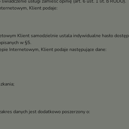
wiadczenie usługi zamieść opinię (art. 6 ust. 1 lit. b RODO).
Internetowym, Klient podaje:
rnetowym Klient samodzielnie ustala indywidualne hasło dostę
opisanych w §5.
pie Internetowym, Klient podaje następujące dane:
zkania;
akres danych jest dodatkowo poszerzony o: