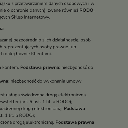
wiązku z przetwarzaniem danych osobowych i w
ie o ochronie danych), zwane również
RODO
.
ących Sklep Internetowy.
na
zanej bezpośrednio z ich działalnością, osób
ch reprezentujących osoby prawne lub
 dalej łącznie Klientami.
ym kontem.
Podstawa prawna
: niezbędność do
awna
: niezbędność do wykonania umowy
st usługa świadczona drogą elektroniczną.
letter (art. 6 ust. 1 lit. a RODO);
iadczonej drogą elektroniczną.
Podstawa
. 1 lit. b RODO);
dczona drogą elektroniczną.
Podstawa prawna