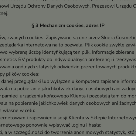
ezesowi Urzędu Ochrony Danych Osobowych, Prezesowi Urzędu 
nej.
§ 3 Mechanizm cookies, adres IP
ków, zwanych cookies. Zapisywane są one przez Skiera Cosmet
rzeglądarka internetowa na to pozwala. Plik cookie zwykle zaw
owo wybraną liczbę identyfikującą ten plik. Informacje zbiera
metics BV produkty do indywidualnych preferencji i rzeczywi
wywania ogólnych statystyk odwiedzin prezentowanych produk
py plików cookies:
ji danej przeglądarki lub wyłączeniu komputera zapisane inform
wala na pobieranie jakichkolwiek danych osobowych ani żadnyc
 pamięci urządzenia końcowego Klienta i pozostają tam do mo
ala na pobieranie jakichkolwiek danych osobowych ani żadnych
s własne w celu:
ternetowym i zapewnienia sesji Klienta w Sklepie Internetowym 
ternetowego ponownie wpisywać loginu i hasła;
ci, a w szczególności do tworzenia anonimowych statystyk, któ