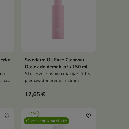
czka
Swederm Oil Face Cleanser
Pokaż szczegóły
Olejek do demakijażu 150 ml
 do
Skutecznie usuwa makijaż, filtry
ości
przeciwsłoneczne, nadmiar
sebum oraz codzienne
17,65 €
e
zanieczyszczenia
-12%
favorite_border
favorite_border
Obecnie brak na stanie