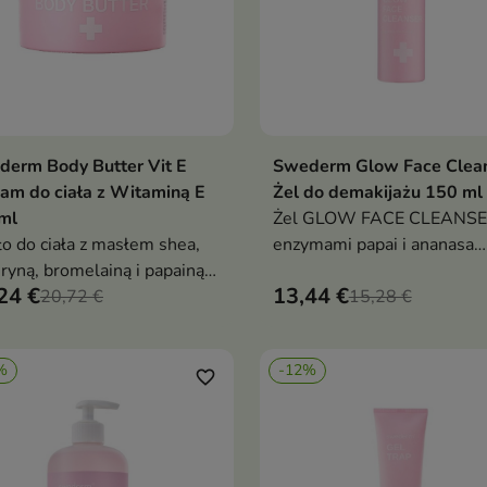
erm Body Butter Vit E
Swederm Glow Face Clea
Dodaj do koszyka
Dodaj do koszy


am do ciała z Witaminą E
Żel do demakijażu 150 ml
ml
Żel GLOW FACE CLEANSE
o do ciała z masłem shea,
enzymami papai i ananasa
eryną, bromelainą i papainą:
delikatnie złuszcza i skutec
24 €
13,44 €
nsywnie nawilża, koi i
20,72 €
oczyszcza, dając gładką,
15,28 €
katnie złuszcza – gładka,
rozświetloną skórę – bez
ka, rozświetlona skóra bez
ściągnięcia, na co dzień
%
-12%
ości
favorite_border