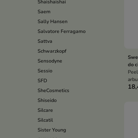
Shaishaishai
Saem
Sally Hansen
Salvatore Ferragamo
Sattva
Schwarzkopf
Swe
Sensodyne
do c
Sessio
Peel
arbu
SFD
18,
skut
SheCosmetics
piel
Shiseido
Silcare
Silcatil
Sister Young