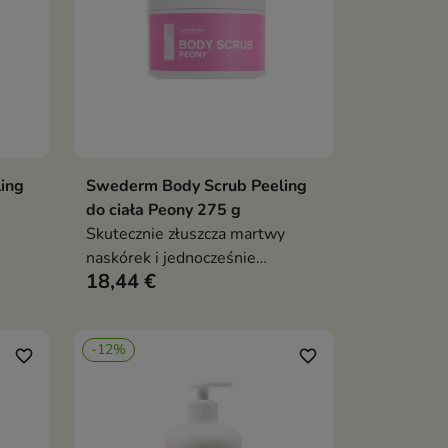
ing
Swederm Body Scrub Peeling
ka
Dodaj do koszyka

do ciała Peony 275 g
Skutecznie złuszcza martwy
naskórek i jednocześnie
18,44 €
ie
pielęgnuje skórę.
cję
-12%
favorite_border
favorite_border