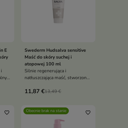
n E
Swederm Hudsalva sensitive
ka
Dodaj do koszyka

kóry
Maść do skóry suchej i
atopowej 100 ml
i
Silnie regenerująca i
alny
natłuszczająca maść, stworzona
uchej,
specjalnie do codziennej
11,87 €
j
pielęgnacji skóry suchej
13,49 €
Obecnie brak na stanie
favorite_border
favorite_border