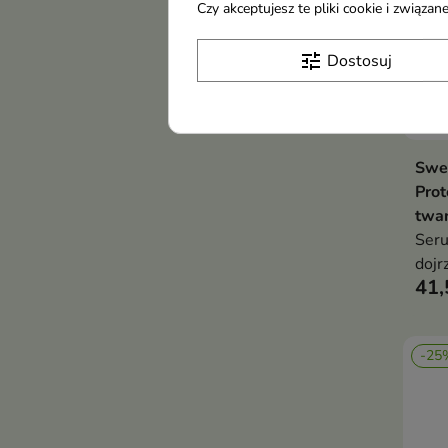
Czy akceptujesz te pliki cookie i związ
tune
Dostosuj
Swe
Prot
twar
Seru
dojr
41,
-25