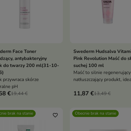
derm Face Toner
Swederm Hudsalva Vitami
Dodaj do koszyka
Dodaj do koszy


dzący, antybakteryjny
Pink Revolution Maść do s
k do twarzy 200 ml(31-10-
suchej 100 ml
6)
Maść to silnie regenerujący 
k przywraca skórze
natłuszczający produkt, ide
ralne pH
do codziennej pielęgnacji s
58 €
11,87 €
19,44 €
odwodnionej oraz wrażliwe
13,49 €
skóry
nie brak na stanie
Obecnie brak na stanie
favorite_border