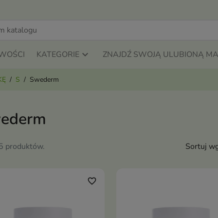
WOŚCI
KATEGORIE
ZNAJDŹ SWOJĄ ULUBIONĄ M
KĘ
S
Swederm
ederm
25 produktów.
Sortuj wg
favorite_border