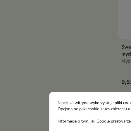
Swe
myci
Mydł
9,5
-12
Niniejsza witryna wykorzystuje pliki c
Opcjonalne pliki cookie służą zbierani
Informacje o tym, jak Google przetwarza 