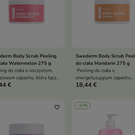
derm Body Scrub Peeling
Swederm Body Scrub Peel
Dodaj do koszyka
Dodaj do koszy


iała Watermelon 275 g
do ciała Mandarin 275 g
ing do ciała o soczystym,
Peeling do ciała o
zowym zapachu, który łączy
energetyzującym zapachu
44 €
18,44 €
eczne złuszczanie z
mandarynki, który skuteczn
ęgnującym działaniem
złuszcza martwy naskórek i
wspiera codzienną pielęgna
-12%
skóry
favorite_border