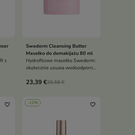
nser
Swederm Cleansing Butter
ka
Dodaj do koszyka

Masełko do demakijażu 80 ml
R z
Hydrofilowe masełko Swederm:
skutecznie usuwa wodoodporny
znie
makijaż i SPF, emulguje w
23,39 €
mleczko, koi i chroni barierę –
26,58 €
czysta, miękka skóra bez tłustej
warstwy
-12%
favorite_border
favorite_border