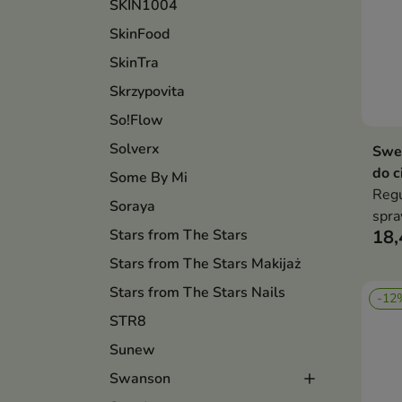
SKIN1004
SkinFood
SkinTra
Skrzypovita
So!Flow
Solverx
Swe
do c
Some By Mi
Regu
Soraya
spra
Stars from The Stars
18,
bard
goto
Stars from The Stars Makijaż
piel
Stars from The Stars Nails
-12
STR8
Sunew
Swanson