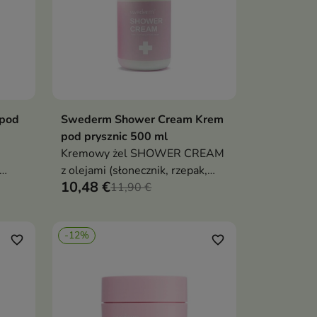
 pod
Swederm Shower Cream Krem
ka
Dodaj do koszyka

pod prysznic 500 ml
Kremowy żel SHOWER CREAM
z olejami (słonecznik, rzepak,
10,48 €
erę
migdał) delikatnie oczyszcza,
11,90 €
yną
nawilża i wygładza skórę,
awia
wspierając barierę – bez
-12%
ściągnięcia i lepkości
favorite_border
favorite_border