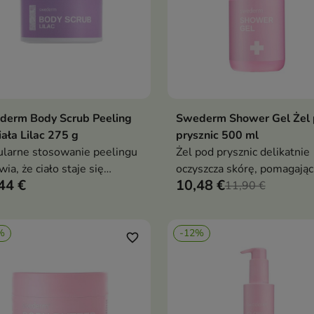
derm Body Scrub Peeling
Swederm Shower Gel Żel
Dodaj do koszyka
Dodaj do koszy


iała Lilac 275 g
prysznic 500 ml
larne stosowanie peelingu
Żel pod prysznic delikatnie
wia, że ciało staje się
oczyszcza skórę, pomagając
44 €
10,48 €
ziej miękkie, zadbane i
zachować jej naturalną bari
11,90 €
we na kolejne etapy
ochronną. Formuła z glicer
ęgnacji.
nawilża, odświeża i pozost
%
-12%
skórę przyjemną w dotyku
favorite_border