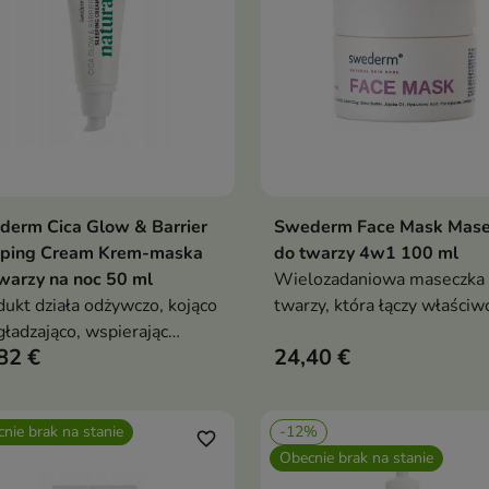
derm Cica Glow & Barrier
Swederm Face Mask Mase
Pokaż szczegóły
Pokaż szczegóły
eping Cream Krem-maska
do twarzy 4w1 100 ml
warzy na noc 50 ml
Wielozadaniowa maseczka
ukt działa odżywczo, kojąco
twarzy, która łączy właściw
gładzająco, wspierając
oczyszczające, złuszczające,
82 €
24,40 €
ralne procesy regeneracyjne
wygładzające i pielęgnując
odzące nocą.
nie brak na stanie
-12%
favorite_border
Obecnie brak na stanie